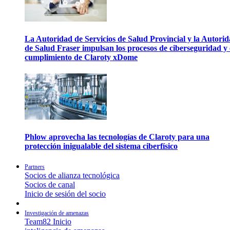
La Autoridad de Servicios de Salud Provincial y la Autori
de Salud Fraser impulsan los procesos de ciberseguridad y 
cumplimiento de Claroty xDome
Phlow aprovecha las tecnologías de Claroty para una
protección inigualable del sistema ciberfísico
Partners
Socios de alianza tecnológica
Socios de canal
Inicio de sesión del socio
Investigación de amenazas
Team82 Inicio