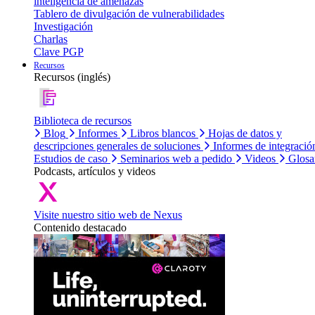
inteligencia de amenazas
Tablero de divulgación de vulnerabilidades
Investigación
Charlas
Clave PGP
Recursos
Recursos (inglés)
Biblioteca de recursos
Blog
Informes
Libros blancos
Hojas de datos y
descripciones generales de soluciones
Informes de integració
Estudios de caso
Seminarios web a pedido
Videos
Glosa
Podcasts, artículos y videos
Visite nuestro sitio web de Nexus
Contenido destacado