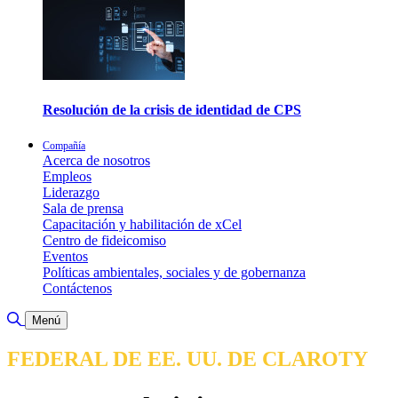
Resolución de la crisis de identidad de CPS
Compañía
Acerca de nosotros
Empleos
Liderazgo
Sala de prensa
Capacitación y habilitación de xCel
Centro de fideicomiso
Eventos
Políticas ambientales, sociales y de gobernanza
Contáctenos
Alternar búsqueda
Menú
FEDERAL DE EE. UU. DE CLAROTY