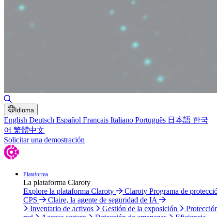
Alternar búsqueda
Idioma
English
Deutsch
Español
Français
Italiano
Português
日本語
한국
어
繁體中文
Solicitar una demostración
Plataforma
La plataforma Claroty
Explore la plataforma Claroty
Claroty Programa de protecci
CPS
Claire, la agente de seguridad de IA
Inventario de activos
Gestión de la exposición
Protecció