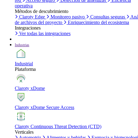
red
Acceso seguro
Detección de amenazas
Eficiencia
operativa
Métodos de descubrimiento
Claroty Edge
Monitoreo pasivo
Consultas seguras
Aná
de archivos del proyecto
Enriquecimiento del ecosistema
Integraciones
Ver todas las integraciones
Industrias
Industrial
Plataforma
Claroty xDome
Claroty xDome Secure Access
Claroty Continuous Threat Detection (CTD)
Verticales
Automotriz
Alimentos y bebidas
Farmacia y biotecnolog