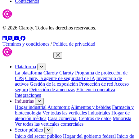
Contáctenos
© 2026 Claroty. Todos los derechos reservados.
LinkedIn
Twitter
YouTube
Facebook
Términos y condiciones
/
Política de privacidad
Cerrar menú
Plataforma
La plataforma Claroty
Claroty Programa de protección de
CPS
Claire, la agente de seguridad de IA
Inventario de
activos
Gestión de la exposición
Protección de red
Acceso
seguro
Detección de amenazas
Eficiencia operativa
Integraciones
Industrias
Hogar industrial
Automotriz
Alimentos y bebidas
Farmacia y
biotecnología
Ver todas las verticales industriales
Hogar de
atención médica
Casa comercial
Centros de datos
Minorista
Ver todas las verticales comerciales
Sector público
Inicio del sector público
Hogar del gobierno federal
Inicio de