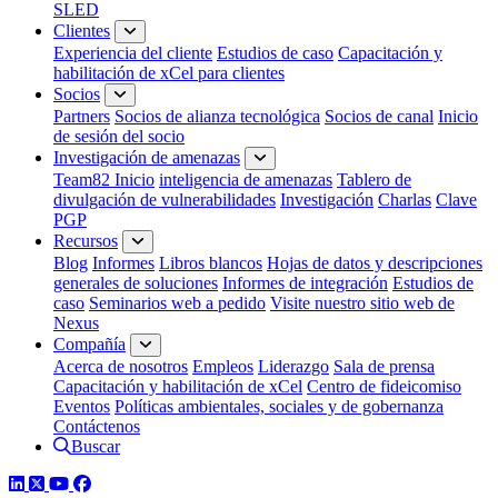
SLED
Clientes
Experiencia del cliente
Estudios de caso
Capacitación y
habilitación de xCel para clientes
Socios
Partners
Socios de alianza tecnológica
Socios de canal
Inicio
de sesión del socio
Investigación de amenazas
Team82 Inicio
inteligencia de amenazas
Tablero de
divulgación de vulnerabilidades
Investigación
Charlas
Clave
PGP
Recursos
Blog
Informes
Libros blancos
Hojas de datos y descripciones
generales de soluciones
Informes de integración
Estudios de
caso
Seminarios web a pedido
Visite nuestro sitio web de
Nexus
Compañía
Acerca de nosotros
Empleos
Liderazgo
Sala de prensa
Capacitación y habilitación de xCel
Centro de fideicomiso
Eventos
Políticas ambientales, sociales y de gobernanza
Contáctenos
Buscar
LinkedIn
Twitter
YouTube
Facebook