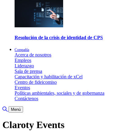
Resolución de la crisis de identidad de CPS
Compañía
Acerca de nosotros
Empleos
Liderazgo
Sala de prensa
Capacitación y habilitación de xCel
Centro de fideicomiso
Eventos
Políticas ambientales, sociales y de gobernanza
Contáctenos
Alternar búsqueda
Menú
Claroty Events