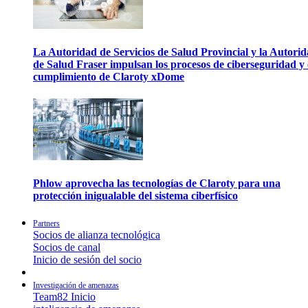
La Autoridad de Servicios de Salud Provincial y la Autori
de Salud Fraser impulsan los procesos de ciberseguridad y 
cumplimiento de Claroty xDome
Phlow aprovecha las tecnologías de Claroty para una
protección inigualable del sistema ciberfísico
Partners
Socios de alianza tecnológica
Socios de canal
Inicio de sesión del socio
Investigación de amenazas
Team82 Inicio