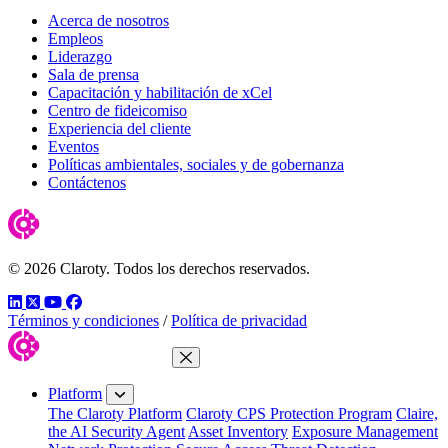
Acerca de nosotros
Empleos
Liderazgo
Sala de prensa
Capacitación y habilitación de xCel
Centro de fideicomiso
Experiencia del cliente
Eventos
Políticas ambientales, sociales y de gobernanza
Contáctenos
© 2026 Claroty. Todos los derechos reservados.
LinkedIn
Twitter
YouTube
Facebook
Términos y condiciones
/
Política de privacidad
Close Menu
Platform
The Claroty Platform
Claroty CPS Protection Program
Claire,
the AI Security Agent
Asset Inventory
Exposure Management