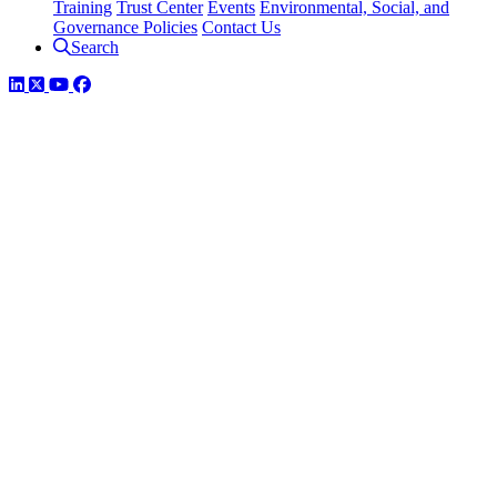
Training
Trust Center
Events
Environmental, Social, and
Governance Policies
Contact Us
Search
LinkedIn
Twitter
YouTube
Facebook