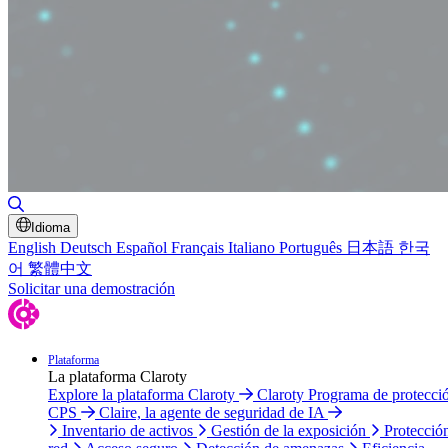
Alternar búsqueda
Idioma
English
Deutsch
Español
Français
Italiano
Português
日本語
한국
어
繁體中文
Solicitar una demostración
Plataforma
La plataforma Claroty
Explore la plataforma Claroty
Claroty Programa de protecci
CPS
Claire, la agente de seguridad de IA
Inventario de activos
Gestión de la exposición
Protecció