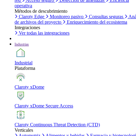
red
Acceso seguro
Detección de amenazas
Eficiencia
operativa
Métodos de descubrimiento
Claroty Edge
Monitoreo pasivo
Consultas seguras
Aná
de archivos del proyecto
Enriquecimiento del ecosistema
Integraciones
Ver todas las integraciones
Industrias
Industrial
Plataforma
Claroty xDome
Claroty xDome Secure Access
Claroty Continuous Threat Detection (CTD)
Verticales
Automotriz
Alimentos y bebidas
Farmacia y biotecnolog