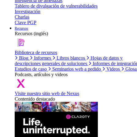
inteligencia de amenazas
Tablero de divulgación de vulnerabilidades
Investigación
Charlas
Clave PGP
Recursos
Recursos (inglés)
Biblioteca de recursos
Blog
Informes
Libros blancos
Hojas de datos y
descripciones generales de soluciones
Informes de integració
Estudios de caso
Seminarios web a pedido
Videos
Glosa
Podcasts, artículos y videos
Visite nuestro sitio web de Nexus
Contenido destacado