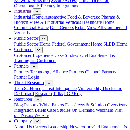
Network Protection
Secure Access
Threat Detection
Operational Efficiency
Integrations
Industries
Industrial Home
Automotive
Food & Beverage
Pharma &
Biotech
View All Industrial Verticals
Healthcare Home
Commercial Home
Data Centers
Retail
View All Commercial
Verticals
Public Sector
Public Sector Home
Federal Government Home
SLED Home
Customers
Customer Experience
Case Studies
xCel Enablement &
Training for Customers
Partners
Partners
Technology Alliance Partners
Channel Partners
Partner Login
Threat Research
Team82 Home
Threat Intelligence
Vulnerability Disclosure
Dashboard
Research
Talks
PGP Key
Resources
Blog
Reports
White Papers
Datasheets & Solution Overviews
Integration Briefs
Case Studies
On-Demand Webinars
Visit
our Nexus Website
Company
About Us
Careers
Leadership
Newsroom
xCel Enablement &