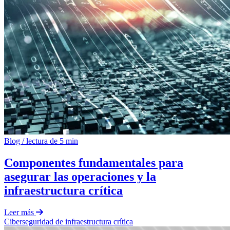
Blog
/
lectura de 5 min
Componentes fundamentales para
asegurar las operaciones y la
infraestructura crítica
Leer más
Ciberseguridad de infraestructura crítica