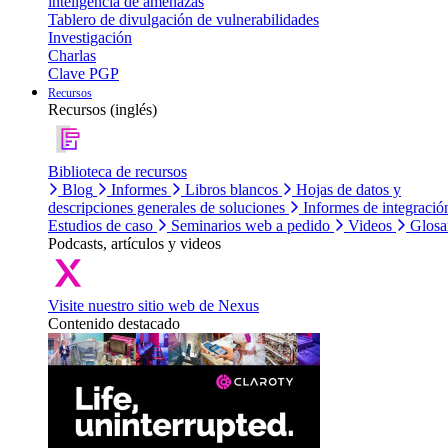
inteligencia de amenazas
Tablero de divulgación de vulnerabilidades
Investigación
Charlas
Clave PGP
Recursos
Recursos (inglés)
Biblioteca de recursos
Blog
Informes
Libros blancos
Hojas de datos y
descripciones generales de soluciones
Informes de integració
Estudios de caso
Seminarios web a pedido
Videos
Glosa
Podcasts, artículos y videos
Visite nuestro sitio web de Nexus
Contenido destacado