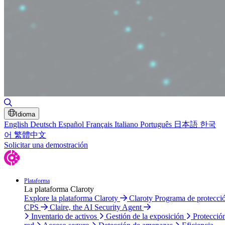
Alternar búsqueda
Idioma
English
Deutsch
Español
Français
Italiano
Português
日本語
한국
어
繁體中文
Solicitar una demostración
Plataforma
La plataforma Claroty
Explore la plataforma Claroty
Claroty Programa de protecci
CPS
Claire, the AI Security Agent
Inventario de activos
Gestión de la exposición
Protecció