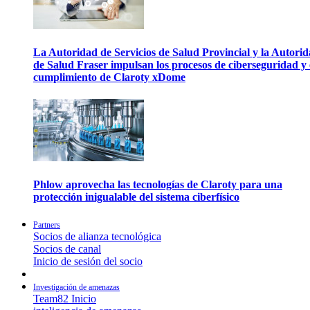
La Autoridad de Servicios de Salud Provincial y la Autori
de Salud Fraser impulsan los procesos de ciberseguridad y 
cumplimiento de Claroty xDome
Phlow aprovecha las tecnologías de Claroty para una
protección inigualable del sistema ciberfísico
Partners
Socios de alianza tecnológica
Socios de canal
Inicio de sesión del socio
Investigación de amenazas
Team82 Inicio