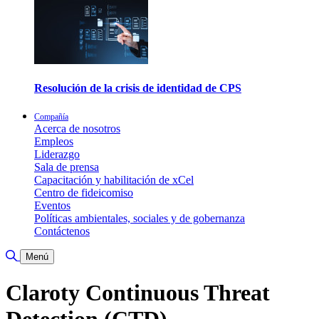
Resolución de la crisis de identidad de CPS
Compañía
Acerca de nosotros
Empleos
Liderazgo
Sala de prensa
Capacitación y habilitación de xCel
Centro de fideicomiso
Eventos
Políticas ambientales, sociales y de gobernanza
Contáctenos
Alternar búsqueda
Menú
Claroty Continuous Threat
Detection (CTD)