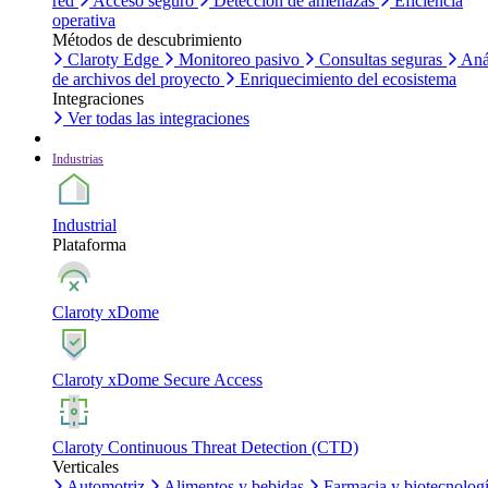
red
Acceso seguro
Detección de amenazas
Eficiencia
operativa
Métodos de descubrimiento
Claroty Edge
Monitoreo pasivo
Consultas seguras
Aná
de archivos del proyecto
Enriquecimiento del ecosistema
Integraciones
Ver todas las integraciones
Industrias
Industrial
Plataforma
Claroty xDome
Claroty xDome Secure Access
Claroty Continuous Threat Detection (CTD)
Verticales
Automotriz
Alimentos y bebidas
Farmacia y biotecnolog