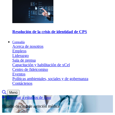
Resolución de la crisis de identidad de CPS
Compañía
Acerca de nosotros
Empleos
Liderazgo
Sala de prensa
Capacitación y habilitación de xCel
Centro de fideicomiso
Eventos
Políticas ambientales, sociales y de gobernanza
Contáctenos
Alternar búsqueda
Menú
Regresar a estudios de caso
Estudio de caso de atención médica