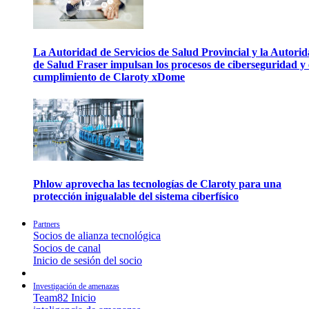
La Autoridad de Servicios de Salud Provincial y la Autori
de Salud Fraser impulsan los procesos de ciberseguridad y 
cumplimiento de Claroty xDome
Phlow aprovecha las tecnologías de Claroty para una
protección inigualable del sistema ciberfísico
Partners
Socios de alianza tecnológica
Socios de canal
Inicio de sesión del socio
Investigación de amenazas
Team82 Inicio