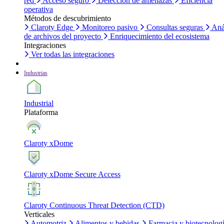
red
Acceso seguro
Detección de amenazas
Eficiencia
operativa
Métodos de descubrimiento
Claroty Edge
Monitoreo pasivo
Consultas seguras
Aná
de archivos del proyecto
Enriquecimiento del ecosistema
Integraciones
Ver todas las integraciones
Industrias
Industrial
Plataforma
Claroty xDome
Claroty xDome Secure Access
Claroty Continuous Threat Detection (CTD)
Verticales
Automotriz
Alimentos y bebidas
Farmacia y biotecnolog