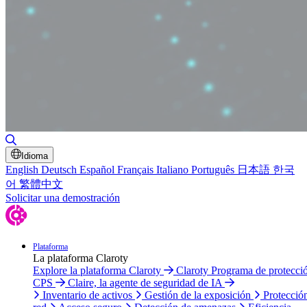
Alternar búsqueda
Idioma
English
Deutsch
Español
Français
Italiano
Português
日本語
한국
어
繁體中文
Solicitar una demostración
Plataforma
La plataforma Claroty
Explore la plataforma Claroty
Claroty Programa de protecci
CPS
Claire, la agente de seguridad de IA
Inventario de activos
Gestión de la exposición
Protecció