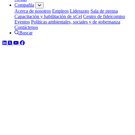
Compañía
Acerca de nosotros
Empleos
Liderazgo
Sala de prensa
Capacitación y habilitación de xCel
Centro de fideicomiso
Eventos
Políticas ambientales, sociales y de gobernanza
Contáctenos
Buscar
LinkedIn
Twitter
YouTube
Facebook