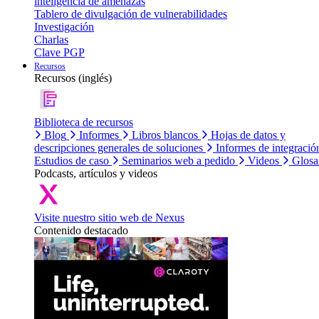
inteligencia de amenazas
Tablero de divulgación de vulnerabilidades
Investigación
Charlas
Clave PGP
Recursos
Recursos (inglés)
Biblioteca de recursos
Blog
Informes
Libros blancos
Hojas de datos y
descripciones generales de soluciones
Informes de integració
Estudios de caso
Seminarios web a pedido
Videos
Glosa
Podcasts, artículos y videos
Visite nuestro sitio web de Nexus
Contenido destacado