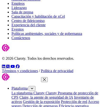
Empleos
Liderazgo
Sala de prensa
Capacitación y habilitación de xCel
Centro de fideicomiso
Experiencia del cliente
Eventos
Políticas ambientales, sociales y de gobernanza
Contáctenos
© 2026 Claroty. Todos los derechos reservados.
LinkedIn
Twitter
YouTube
Facebook
Términos y condiciones
/
Política de privacidad
Cerrar menú
Plataforma
La plataforma Claroty
Claroty Programa de protección de
CPS
Claire, la agente de seguridad de IA
Inventario de
activos
Gestión de la exposición
Protección de red
Acceso
seguro
Detección de amenazas
Eficiencia operativa