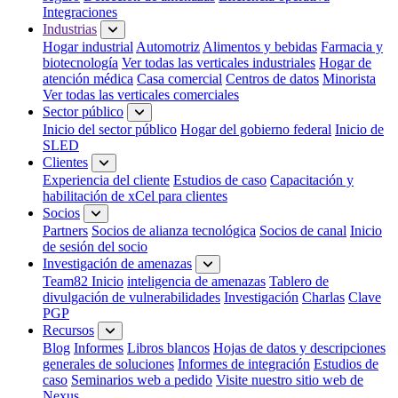
Integraciones
Industrias
Hogar industrial
Automotriz
Alimentos y bebidas
Farmacia y
biotecnología
Ver todas las verticales industriales
Hogar de
atención médica
Casa comercial
Centros de datos
Minorista
Ver todas las verticales comerciales
Sector público
Inicio del sector público
Hogar del gobierno federal
Inicio de
SLED
Clientes
Experiencia del cliente
Estudios de caso
Capacitación y
habilitación de xCel para clientes
Socios
Partners
Socios de alianza tecnológica
Socios de canal
Inicio
de sesión del socio
Investigación de amenazas
Team82 Inicio
inteligencia de amenazas
Tablero de
divulgación de vulnerabilidades
Investigación
Charlas
Clave
PGP
Recursos
Blog
Informes
Libros blancos
Hojas de datos y descripciones
generales de soluciones
Informes de integración
Estudios de
caso
Seminarios web a pedido
Visite nuestro sitio web de
Nexus