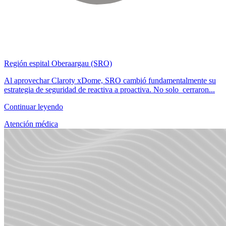
Región espital Oberaargau (SRO)
Al aprovechar Claroty xDome, SRO cambió fundamentalmente su
estrategia de seguridad de reactiva a proactiva. No solo cerraron...
Continuar leyendo
Atención médica