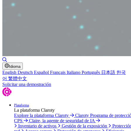
Alternar búsqueda
Idioma
English
Deutsch
Español
Français
Italiano
Português
日本語
한국
어
繁體中文
Solicitar una demostración
Plataforma
La plataforma Claroty
Explore la plataforma Claroty
Claroty Programa de protecci
CPS
Claire, la agente de seguridad de IA
Inventario de activos
Gestión de la exposición
Protecció