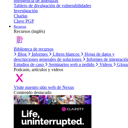
inteligencia de amenazas
Tablero de divulgación de vulnerabilidades
Investigación
Charlas
Clave PGP
Recursos
Recursos (inglés)
Biblioteca de recursos
Blog
Informes
Libros blancos
Hojas de datos y
descripciones generales de soluciones
Informes de integració
Estudios de caso
Seminarios web a pedido
Videos
Glosa
Podcasts, artículos y videos
Visite nuestro sitio web de Nexus
Contenido destacado