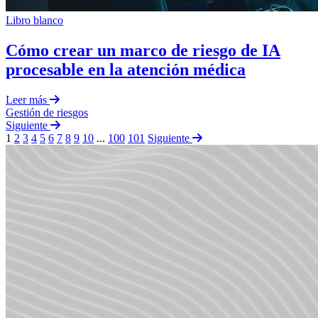
Libro blanco
Cómo crear un marco de riesgo de IA
procesable en la atención médica
Leer más
Gestión de riesgos
Siguiente
1
2
3
4
5
6
7
8
9
10
...
100
101
Siguiente