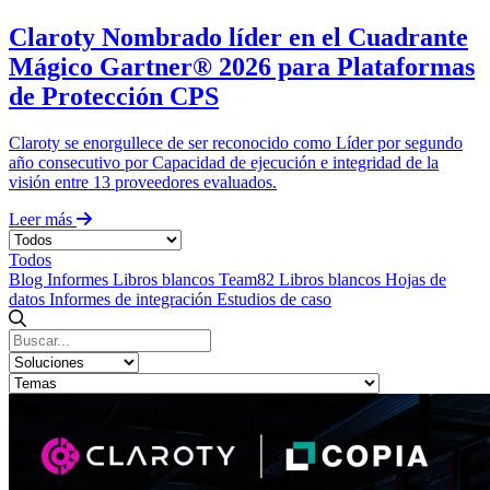
Claroty Nombrado líder en el Cuadrante
Mágico Gartner® 2026 para Plataformas
de Protección CPS
Claroty se enorgullece de ser reconocido como Líder por segundo
año consecutivo por Capacidad de ejecución e integridad de la
visión entre 13 proveedores evaluados.
Leer más
Todos
Blog
Informes
Libros blancos
Team82 Libros blancos
Hojas de
datos
Informes de integración
Estudios de caso