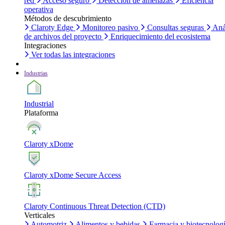
red
Acceso seguro
Detección de amenazas
Eficiencia
operativa
Métodos de descubrimiento
Claroty Edge
Monitoreo pasivo
Consultas seguras
Aná
de archivos del proyecto
Enriquecimiento del ecosistema
Integraciones
Ver todas las integraciones
Industrias
Industrial
Plataforma
Claroty xDome
Claroty xDome Secure Access
Claroty Continuous Threat Detection (CTD)
Verticales
Automotriz
Alimentos y bebidas
Farmacia y biotecnolog