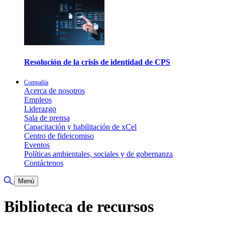
Resolución de la crisis de identidad de CPS
Compañía
Acerca de nosotros
Empleos
Liderazgo
Sala de prensa
Capacitación y habilitación de xCel
Centro de fideicomiso
Eventos
Políticas ambientales, sociales y de gobernanza
Contáctenos
Alternar búsqueda
Menú
Biblioteca de recursos