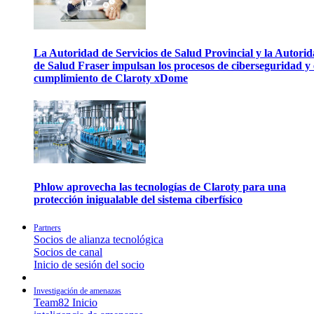
La Autoridad de Servicios de Salud Provincial y la Autori
de Salud Fraser impulsan los procesos de ciberseguridad y 
cumplimiento de Claroty xDome
Phlow aprovecha las tecnologías de Claroty para una
protección inigualable del sistema ciberfísico
Partners
Socios de alianza tecnológica
Socios de canal
Inicio de sesión del socio
Investigación de amenazas
Team82 Inicio