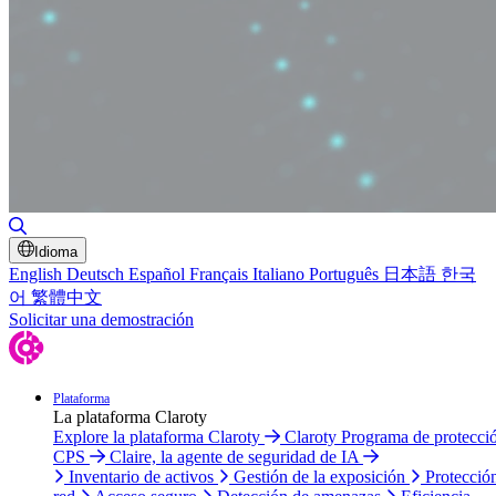
Alternar búsqueda
Idioma
English
Deutsch
Español
Français
Italiano
Português
日本語
한국
어
繁體中文
Solicitar una demostración
Plataforma
La plataforma Claroty
Explore la plataforma Claroty
Claroty Programa de protecci
CPS
Claire, la agente de seguridad de IA
Inventario de activos
Gestión de la exposición
Protecció