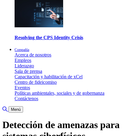
Resolving the CPS Identity Crisis
Compañía
Acerca de nosotros
Empleos
Liderazgo
Sala de prensa
Capacitación y habilitación de xCel
Centro de fideicomiso
Eventos
Políticas ambientales, sociales y de gobernanza
Contáctenos
Alternar búsqueda
Menú
Detección de amenazas para
sistemas ciberfísicos