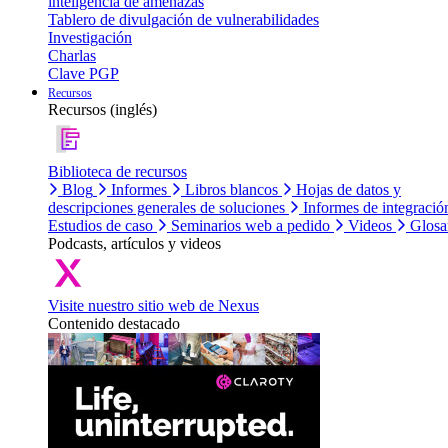
inteligencia de amenazas
Tablero de divulgación de vulnerabilidades
Investigación
Charlas
Clave PGP
Recursos
Recursos (inglés)
Biblioteca de recursos
Blog
Informes
Libros blancos
Hojas de datos y
descripciones generales de soluciones
Informes de integració
Estudios de caso
Seminarios web a pedido
Videos
Glosa
Podcasts, artículos y videos
Visite nuestro sitio web de Nexus
Contenido destacado