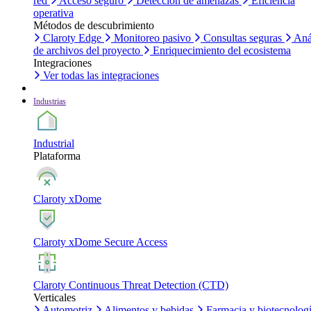
red
Acceso seguro
Detección de amenazas
Eficiencia
operativa
Métodos de descubrimiento
Claroty Edge
Monitoreo pasivo
Consultas seguras
Aná
de archivos del proyecto
Enriquecimiento del ecosistema
Integraciones
Ver todas las integraciones
Industrias
Industrial
Plataforma
Claroty xDome
Claroty xDome Secure Access
Claroty Continuous Threat Detection (CTD)
Verticales
Automotriz
Alimentos y bebidas
Farmacia y biotecnolog