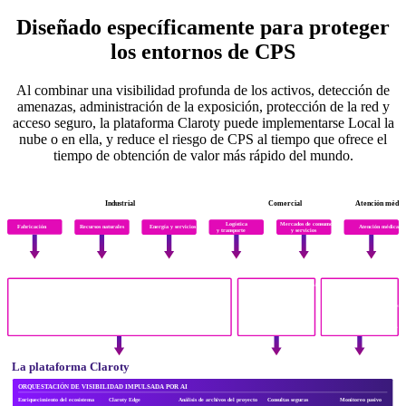
Diseñado específicamente para proteger
los entornos de CPS
Al combinar una visibilidad profunda de los activos, detección de
amenazas, administración de la exposición, protección de la red y
acceso seguro, la plataforma Claroty puede implementarse Local la
nube o en ella, y reduce el riesgo de CPS al tiempo que ofrece el
tiempo de obtención de valor más rápido del mundo.
Experiencia inigualable en la industria
Industrial
Comercial
Atención médic
Logística
Mercados de consumo
Atención médica
Fabricación
Recursos naturales
Energía y servicios públicos
y transporte
y servicios
Visibilidad más profunda de CPS
Tecnología operativa (OT)
Internet de las cosas (IoT) empresarial
Internet de las cosas médicas (IoMT)
Historiador
RTU
SCADA
Autónomo
Sensores
Elevador
Red inteligente
Intrusión física
Acceso con tarjeta
Escáner de TC
Analizador de gases en sangre
Cosas
HMI
PLC
DCS
Integrado
Puerta de enlace IIoT
BMS/BAS
HVAC
Video
Iluminación y energía
Máquina de anestesia
Analizador de hematología
Dispositivos
La plataforma Claroty
ORQUESTACIÓN DE VISIBILIDAD IMPULSADA POR AI
Enriquecimiento del ecosistema
Claroty Edge
Análisis de archivos del proyecto
Consultas seguras
Monitoreo pasivo