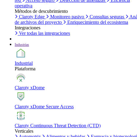
red
Acceso seguro
Detección de amenazas
Eficiencia
operativa
Métodos de descubrimiento
Claroty Edge
Monitoreo pasivo
Consultas seguras
Aná
de archivos del proyecto
Enriquecimiento del ecosistema
Integraciones
Ver todas las integraciones
Industrias
Industrial
Plataforma
Claroty xDome
Claroty xDome Secure Access
Claroty Continuous Threat Detection (CTD)
Verticales
Automotriz
Alimentos y bebidas
Farmacia y biotecnolog