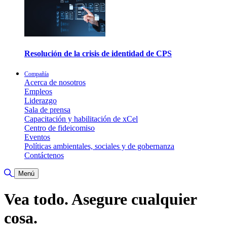
Resolución de la crisis de identidad de CPS
Compañía
Acerca de nosotros
Empleos
Liderazgo
Sala de prensa
Capacitación y habilitación de xCel
Centro de fideicomiso
Eventos
Políticas ambientales, sociales y de gobernanza
Contáctenos
Alternar búsqueda
Menú
Vea todo. Asegure cualquier
cosa.