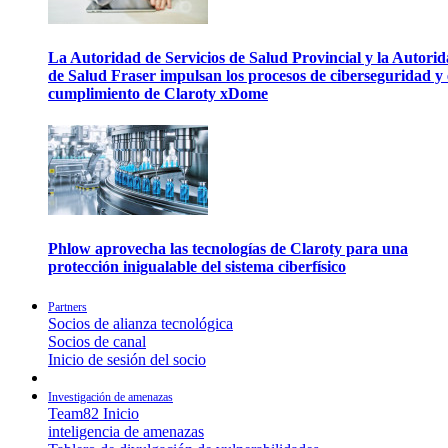
La Autoridad de Servicios de Salud Provincial y la Autori
de Salud Fraser impulsan los procesos de ciberseguridad y 
cumplimiento de Claroty xDome
Phlow aprovecha las tecnologías de Claroty para una
protección inigualable del sistema ciberfísico
Partners
Socios de alianza tecnológica
Socios de canal
Inicio de sesión del socio
Investigación de amenazas
Team82 Inicio
inteligencia de amenazas