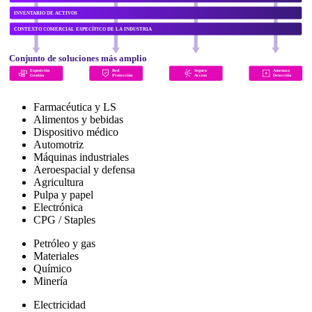
INVENTARIO DE ACTIVOS
CONTEXTO COMERCIAL ESPECÍFICO DE LA INDUSTRIA
Conjunto de soluciones más amplio
Exposición
Red
Seguro
Amenaza
Gestión
Protección
Acceso
Detección
Farmacéutica y LS
Alimentos y bebidas
Dispositivo médico
Automotriz
Máquinas industriales
Aeroespacial y defensa
Agricultura
Pulpa y papel
Electrónica
CPG / Staples
Petróleo y gas
Materiales
Químico
Minería
Electricidad