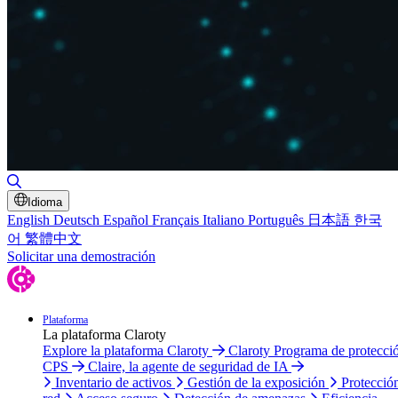
Alternar búsqueda
Idioma
English
Deutsch
Español
Français
Italiano
Português
日本語
한국
어
繁體中文
Solicitar una demostración
Plataforma
La plataforma Claroty
Explore la plataforma Claroty
Claroty Programa de protecci
CPS
Claire, la agente de seguridad de IA
Inventario de activos
Gestión de la exposición
Protecció