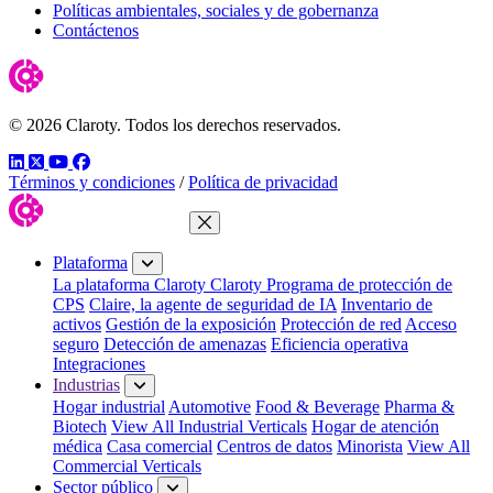
Políticas ambientales, sociales y de gobernanza
Contáctenos
© 2026 Claroty. Todos los derechos reservados.
LinkedIn
Twitter
YouTube
Facebook
Términos y condiciones
/
Política de privacidad
Cerrar menú
Plataforma
La plataforma Claroty
Claroty Programa de protección de
CPS
Claire, la agente de seguridad de IA
Inventario de
activos
Gestión de la exposición
Protección de red
Acceso
seguro
Detección de amenazas
Eficiencia operativa
Integraciones
Industrias
Hogar industrial
Automotive
Food & Beverage
Pharma &
Biotech
View All Industrial Verticals
Hogar de atención
médica
Casa comercial
Centros de datos
Minorista
View All
Commercial Verticals
Sector público