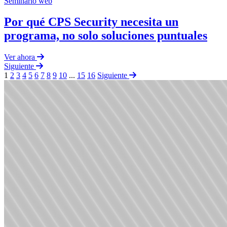
Seminario web
Por qué CPS Security necesita un
programa, no solo soluciones puntuales
Ver ahora
Siguiente
1
2
3
4
5
6
7
8
9
10
...
15
16
Siguiente