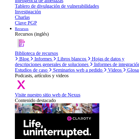
inteligencia de amenazas
Tablero de divulgación de vulnerabilidades
Investigación
Charlas
Clave PGP
Recursos
Recursos (inglés)
Biblioteca de recursos
Blog
Informes
Libros blancos
Hojas de datos y
descripciones generales de soluciones
Informes de integració
Estudios de caso
Seminarios web a pedido
Videos
Glosa
Podcasts, artículos y videos
Visite nuestro sitio web de Nexus
Contenido destacado