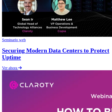
Seminario web
Securing Modern Data Centers to Protect
Uptime
Ver ahora