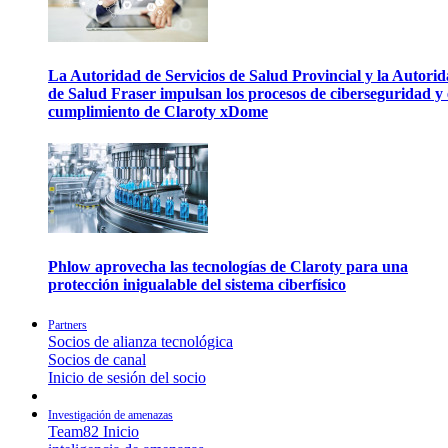
La Autoridad de Servicios de Salud Provincial y la Autori
de Salud Fraser impulsan los procesos de ciberseguridad y 
cumplimiento de Claroty xDome
Phlow aprovecha las tecnologías de Claroty para una
protección inigualable del sistema ciberfísico
Partners
Socios de alianza tecnológica
Socios de canal
Inicio de sesión del socio
Investigación de amenazas
Team82 Inicio