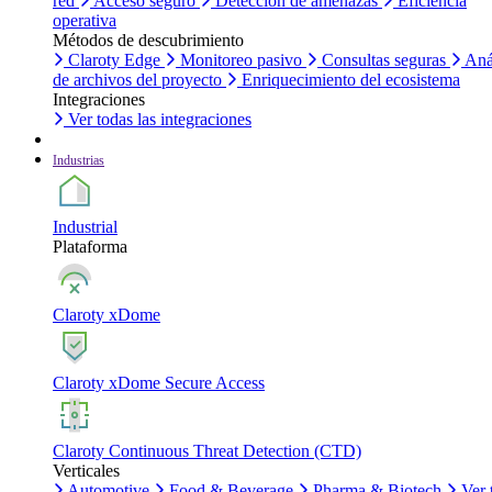
red
Acceso seguro
Detección de amenazas
Eficiencia
operativa
Métodos de descubrimiento
Claroty Edge
Monitoreo pasivo
Consultas seguras
Aná
de archivos del proyecto
Enriquecimiento del ecosistema
Integraciones
Ver todas las integraciones
Industrias
Industrial
Plataforma
Claroty xDome
Claroty xDome Secure Access
Claroty Continuous Threat Detection (CTD)
Verticales
Automotive
Food & Beverage
Pharma & Biotech
Ver 