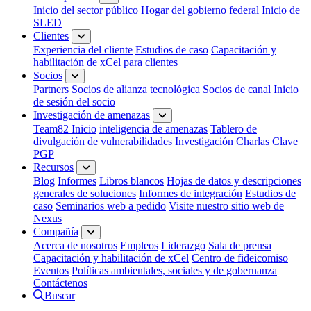
Inicio del sector público
Hogar del gobierno federal
Inicio de
SLED
Clientes
Experiencia del cliente
Estudios de caso
Capacitación y
habilitación de xCel para clientes
Socios
Partners
Socios de alianza tecnológica
Socios de canal
Inicio
de sesión del socio
Investigación de amenazas
Team82 Inicio
inteligencia de amenazas
Tablero de
divulgación de vulnerabilidades
Investigación
Charlas
Clave
PGP
Recursos
Blog
Informes
Libros blancos
Hojas de datos y descripciones
generales de soluciones
Informes de integración
Estudios de
caso
Seminarios web a pedido
Visite nuestro sitio web de
Nexus
Compañía
Acerca de nosotros
Empleos
Liderazgo
Sala de prensa
Capacitación y habilitación de xCel
Centro de fideicomiso
Eventos
Políticas ambientales, sociales y de gobernanza
Contáctenos
Buscar