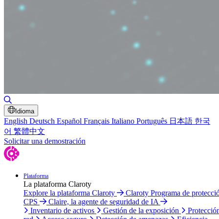
Alternar búsqueda
Idioma
English
Deutsch
Español
Français
Italiano
Português
日本語
한국
어
繁體中文
Solicitar una demostración
Plataforma
La plataforma Claroty
Explore la plataforma Claroty
Claroty Programa de protecci
CPS
Claire, la agente de seguridad de IA
Inventario de activos
Gestión de la exposición
Protecció