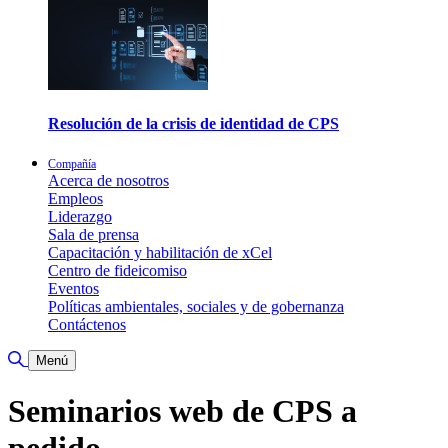
Resolución de la crisis de identidad de CPS
Compañía
Acerca de nosotros
Empleos
Liderazgo
Sala de prensa
Capacitación y habilitación de xCel
Centro de fideicomiso
Eventos
Políticas ambientales, sociales y de gobernanza
Contáctenos
Alternar búsqueda
Menú
Seminarios web de CPS a
pedido