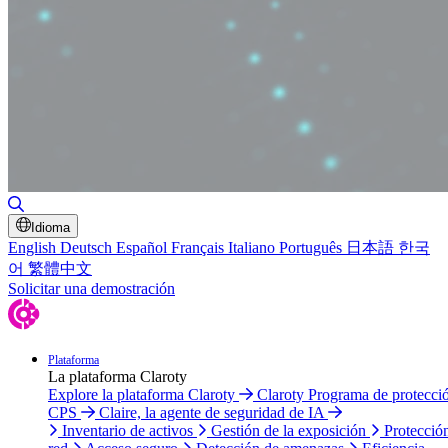
Alternar búsqueda
Idioma
English
Deutsch
Español
Français
Italiano
Português
日本語
한국
어
繁體中文
Solicitar una demostración
Plataforma
La plataforma Claroty
Explore la plataforma Claroty
Claroty Programa de protecci
CPS
Claire, la agente de seguridad de IA
Inventario de activos
Gestión de la exposición
Protecció