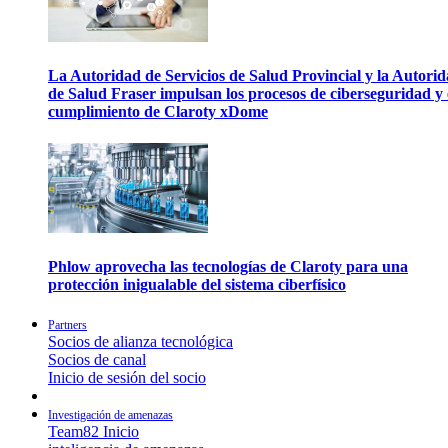
La Autoridad de Servicios de Salud Provincial y la Autori
de Salud Fraser impulsan los procesos de ciberseguridad y 
cumplimiento de Claroty xDome
Phlow aprovecha las tecnologías de Claroty para una
protección inigualable del sistema ciberfísico
Partners
Socios de alianza tecnológica
Socios de canal
Inicio de sesión del socio
Investigación de amenazas
Team82 Inicio