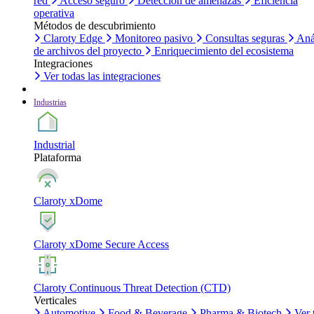
red
Acceso seguro
Detección de amenazas
Eficiencia
operativa
Métodos de descubrimiento
Claroty Edge
Monitoreo pasivo
Consultas seguras
Aná
de archivos del proyecto
Enriquecimiento del ecosistema
Integraciones
Ver todas las integraciones
Industrias
Industrial
Plataforma
Claroty xDome
Claroty xDome Secure Access
Claroty Continuous Threat Detection (CTD)
Verticales
Automotive
Food & Beverage
Pharma & Biotech
Ver 