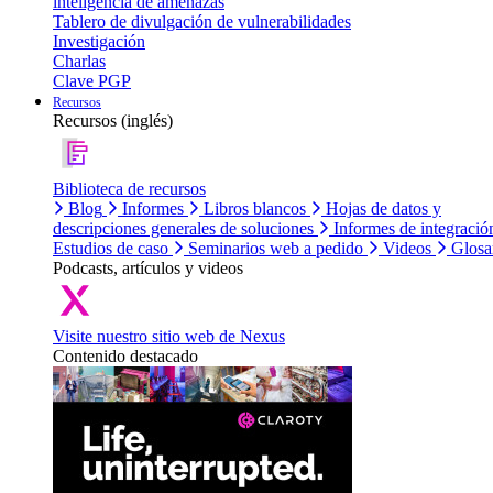
inteligencia de amenazas
Tablero de divulgación de vulnerabilidades
Investigación
Charlas
Clave PGP
Recursos
Recursos (inglés)
Biblioteca de recursos
Blog
Informes
Libros blancos
Hojas de datos y
descripciones generales de soluciones
Informes de integració
Estudios de caso
Seminarios web a pedido
Videos
Glosa
Podcasts, artículos y videos
Visite nuestro sitio web de Nexus
Contenido destacado