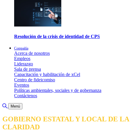
Resolución de la crisis de identidad de CPS
Compañía
Acerca de nosotros
Empleos
Liderazgo
Sala de prensa
Capacitación y habilitación de xCel
Centro de fideicomiso
Eventos
Políticas ambientales, sociales y de gobernanza
Contáctenos
Alternar búsqueda
Menú
GOBIERNO ESTATAL Y LOCAL DE LA
CLARIDAD