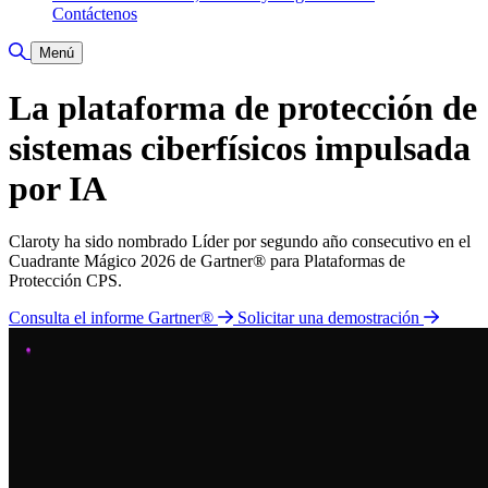
Contáctenos
Alternar búsqueda
Menú
La plataforma de protección de
sistemas ciberfísicos impulsada
por IA
Claroty ha sido nombrado Líder por segundo año consecutivo en el
Cuadrante Mágico 2026 de Gartner® para Plataformas de
Protección CPS.
Consulta el informe Gartner®
Solicitar una demostración