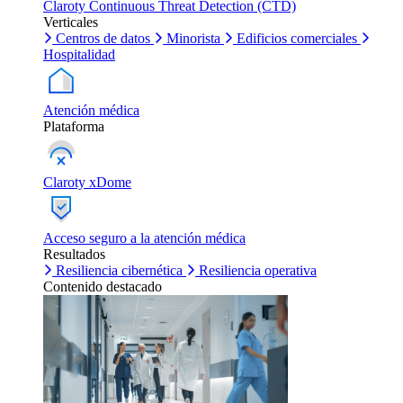
Claroty Continuous Threat Detection (CTD)
Verticales
Centros de datos
Minorista
Edificios comerciales
Hospitalidad
Atención médica
Plataforma
Claroty xDome
Acceso seguro a la atención médica
Resultados
Resiliencia cibernética
Resiliencia operativa
Contenido destacado