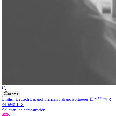
Alternar búsqueda
Idioma
English
Deutsch
Español
Français
Italiano
Português
日本語
한국
어
繁體中文
Solicitar una demostración