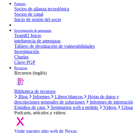
Partners
Socios de alianza tecnológica
Socios de canal
Inicio de sesión del socio
Investigación de amenazas
Team82 Inicio
inteligencia de amenazas
Tablero de divulgación de vulnerabilidades
Investigación
Charlas
Clave PGP
Recursos
Recursos (inglés)
Biblioteca de recursos
Blog
Informes
Libros blancos
Hojas de datos y
descripciones generales de soluciones
Informes de integració
Estudios de caso
Seminarios web a pedido
Videos
Glosa
Podcasts, artículos y videos
Visite nuestro sitio web de Nexus