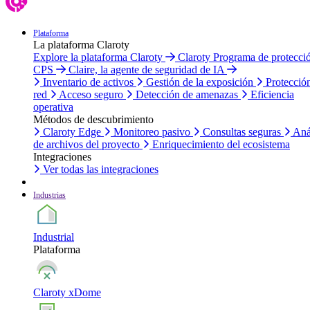
Plataforma
La plataforma Claroty
Explore la plataforma Claroty
Claroty Programa de protecci
CPS
Claire, la agente de seguridad de IA
Inventario de activos
Gestión de la exposición
Protecció
red
Acceso seguro
Detección de amenazas
Eficiencia
operativa
Métodos de descubrimiento
Claroty Edge
Monitoreo pasivo
Consultas seguras
Aná
de archivos del proyecto
Enriquecimiento del ecosistema
Integraciones
Ver todas las integraciones
Industrias
Industrial
Plataforma
Claroty xDome