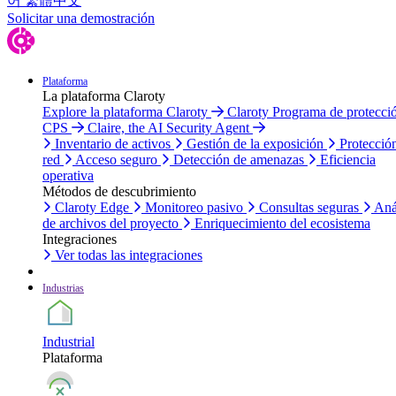
어
繁體中文
Solicitar una demostración
Plataforma
La plataforma Claroty
Explore la plataforma Claroty
Claroty Programa de protecci
CPS
Claire, the AI Security Agent
Inventario de activos
Gestión de la exposición
Protecció
red
Acceso seguro
Detección de amenazas
Eficiencia
operativa
Métodos de descubrimiento
Claroty Edge
Monitoreo pasivo
Consultas seguras
Aná
de archivos del proyecto
Enriquecimiento del ecosistema
Integraciones
Ver todas las integraciones
Industrias
Industrial
Plataforma