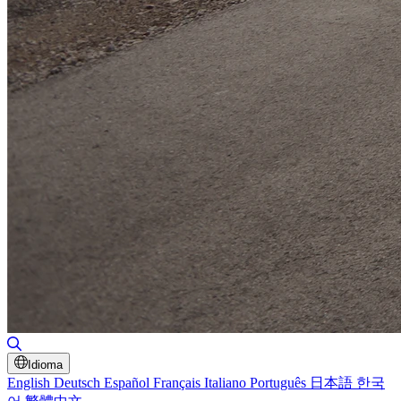
Alternar búsqueda
Idioma
English
Deutsch
Español
Français
Italiano
Português
日本語
한국