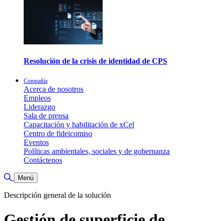
Resolución de la crisis de identidad de CPS
Compañía
Acerca de nosotros
Empleos
Liderazgo
Sala de prensa
Capacitación y habilitación de xCel
Centro de fideicomiso
Eventos
Políticas ambientales, sociales y de gobernanza
Contáctenos
Alternar búsqueda
Menú
Descripción general de la solución
Gestión de superficie de