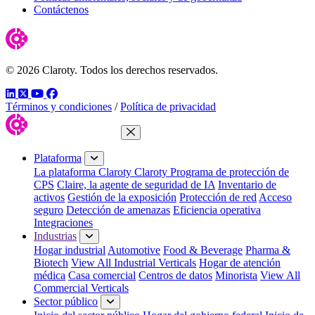
Contáctenos
© 2026 Claroty. Todos los derechos reservados.
LinkedIn
Twitter
YouTube
Facebook
Términos y condiciones
/
Política de privacidad
Cerrar menú
Plataforma
La plataforma Claroty
Claroty Programa de protección de
CPS
Claire, la agente de seguridad de IA
Inventario de
activos
Gestión de la exposición
Protección de red
Acceso
seguro
Detección de amenazas
Eficiencia operativa
Integraciones
Industrias
Hogar industrial
Automotive
Food & Beverage
Pharma &
Biotech
View All Industrial Verticals
Hogar de atención
médica
Casa comercial
Centros de datos
Minorista
View All
Commercial Verticals
Sector público