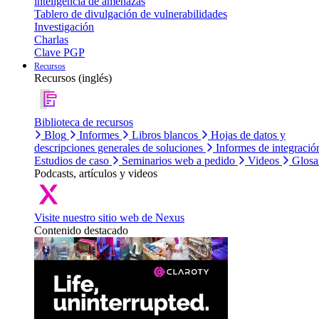
inteligencia de amenazas
Tablero de divulgación de vulnerabilidades
Investigación
Charlas
Clave PGP
Recursos
Recursos (inglés)
Biblioteca de recursos
Blog
Informes
Libros blancos
Hojas de datos y
descripciones generales de soluciones
Informes de integració
Estudios de caso
Seminarios web a pedido
Videos
Glosa
Podcasts, artículos y videos
Visite nuestro sitio web de Nexus
Contenido destacado