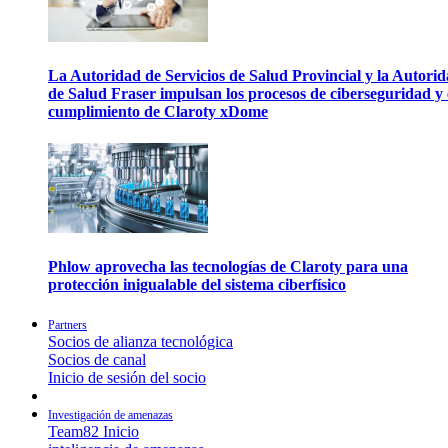
La Autoridad de Servicios de Salud Provincial y la Autori
de Salud Fraser impulsan los procesos de ciberseguridad y 
cumplimiento de Claroty xDome
Phlow aprovecha las tecnologías de Claroty para una
protección inigualable del sistema ciberfísico
Partners
Socios de alianza tecnológica
Socios de canal
Inicio de sesión del socio
Investigación de amenazas
Team82 Inicio