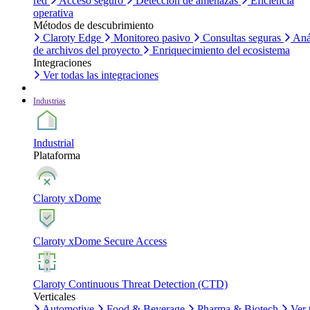
red
Acceso seguro
Detección de amenazas
Eficiencia
operativa
Métodos de descubrimiento
Claroty Edge
Monitoreo pasivo
Consultas seguras
Aná
de archivos del proyecto
Enriquecimiento del ecosistema
Integraciones
Ver todas las integraciones
Industrias
Industrial
Plataforma
Claroty xDome
Claroty xDome Secure Access
Claroty Continuous Threat Detection (CTD)
Verticales
Automotive
Food & Beverage
Pharma & Biotech
Ver 