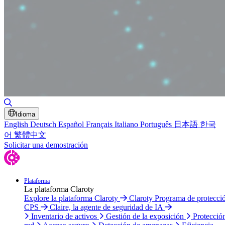
Alternar búsqueda
Idioma
English
Deutsch
Español
Français
Italiano
Português
日本語
한국
어
繁體中文
Solicitar una demostración
Plataforma
La plataforma Claroty
Explore la plataforma Claroty
Claroty Programa de protecci
CPS
Claire, la agente de seguridad de IA
Inventario de activos
Gestión de la exposición
Protecció