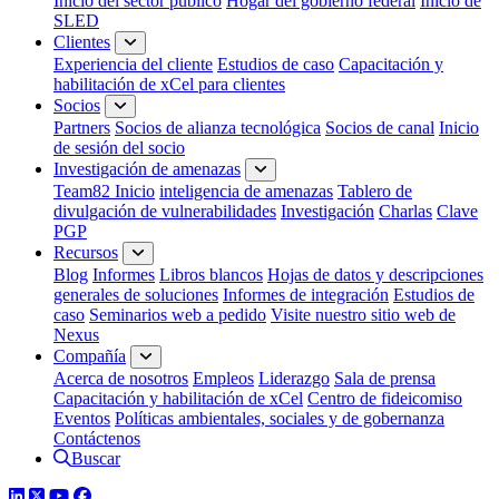
Inicio del sector público
Hogar del gobierno federal
Inicio de
SLED
Clientes
Experiencia del cliente
Estudios de caso
Capacitación y
habilitación de xCel para clientes
Socios
Partners
Socios de alianza tecnológica
Socios de canal
Inicio
de sesión del socio
Investigación de amenazas
Team82 Inicio
inteligencia de amenazas
Tablero de
divulgación de vulnerabilidades
Investigación
Charlas
Clave
PGP
Recursos
Blog
Informes
Libros blancos
Hojas de datos y descripciones
generales de soluciones
Informes de integración
Estudios de
caso
Seminarios web a pedido
Visite nuestro sitio web de
Nexus
Compañía
Acerca de nosotros
Empleos
Liderazgo
Sala de prensa
Capacitación y habilitación de xCel
Centro de fideicomiso
Eventos
Políticas ambientales, sociales y de gobernanza
Contáctenos
Buscar
LinkedIn
Twitter
YouTube
Facebook