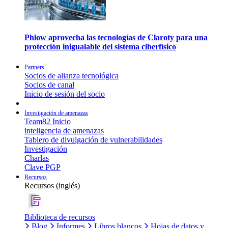
Phlow aprovecha las tecnologías de Claroty para una
protección inigualable del sistema ciberfísico
Partners
Socios de alianza tecnológica
Socios de canal
Inicio de sesión del socio
Investigación de amenazas
Team82 Inicio
inteligencia de amenazas
Tablero de divulgación de vulnerabilidades
Investigación
Charlas
Clave PGP
Recursos
Recursos (inglés)
Biblioteca de recursos
Blog
Informes
Libros blancos
Hojas de datos y