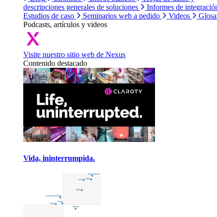
descripciones generales de soluciones
Informes de integració
Estudios de caso
Seminarios web a pedido
Videos
Glosa
Podcasts, artículos y videos
Visite nuestro sitio web de Nexus
Contenido destacado
Vida, ininterrumpida.