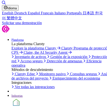
Alternar búsqueda
Idioma
English
Deutsch
Español
Français
Italiano
Português
日本語
한국
어
繁體中文
Solicitar una demostración
Plataforma
La plataforma Claroty
Explore la plataforma Claroty
Claroty Programa de protecci
CPS
Claire, the AI Security Agent
Inventario de activos
Gestión de la exposición
Protecció
red
Acceso seguro
Detección de amenazas
Eficiencia
operativa
Métodos de descubrimiento
Claroty Edge
Monitoreo pasivo
Consultas seguras
Aná
de archivos del proyecto
Enriquecimiento del ecosistema
Integraciones
Ver todas las integraciones
Industrias