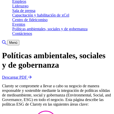
Empleos
Liderazgo
Sala de prensa
Capacitación y habilitación de xCel
Centro de fideicomiso
Eventos
Políticas ambientales, sociales y de gobernanza
Contáctenos
Alternar búsqueda
Menú
Políticas
ambientales, sociales
y de gobernanza
Descargar PDF
Claroty se compromete a llevar a cabo su negocio de manera
responsable y sostenible mediante la integración de políticas sólidas
de medioambiente, social y gobernanza (Environmental, Social, and
Governance, ESG) en todo el negocio. Esta página describe las
políticas ESG de Claroty en las siguientes áreas clave: