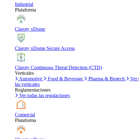
Industrial
Plataforma
Claroty xDome
Claroty xDome Secure Access
Claroty Continuous Threat Detection (CTD)
Verticales
Automotive
Food & Beverage
Pharma & Biotech
Ver 
las verticales
Reglamentaciones
Ver todas las regulaciones
Comercial
Plataforma