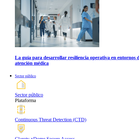
La guía para desarrollar resiliencia operativa en entornos 
atención médica
Sector público
Sector público
Plataforma
Continuous Threat Detection (CTD)
Claroty xDome Secure Access