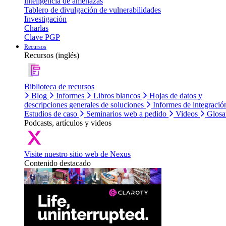
inteligencia de amenazas
Tablero de divulgación de vulnerabilidades
Investigación
Charlas
Clave PGP
Recursos
Recursos (inglés)
Biblioteca de recursos
Blog
Informes
Libros blancos
Hojas de datos y
descripciones generales de soluciones
Informes de integració
Estudios de caso
Seminarios web a pedido
Videos
Glosa
Podcasts, artículos y videos
Visite nuestro sitio web de Nexus
Contenido destacado