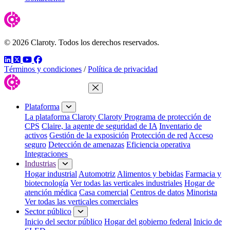
© 2026 Claroty. Todos los derechos reservados.
LinkedIn
Twitter
YouTube
Facebook
Términos y condiciones
/
Política de privacidad
Cerrar menú
Plataforma
La plataforma Claroty
Claroty Programa de protección de
CPS
Claire, la agente de seguridad de IA
Inventario de
activos
Gestión de la exposición
Protección de red
Acceso
seguro
Detección de amenazas
Eficiencia operativa
Integraciones
Industrias
Hogar industrial
Automotriz
Alimentos y bebidas
Farmacia y
biotecnología
Ver todas las verticales industriales
Hogar de
atención médica
Casa comercial
Centros de datos
Minorista
Ver todas las verticales comerciales
Sector público
Inicio del sector público
Hogar del gobierno federal
Inicio de