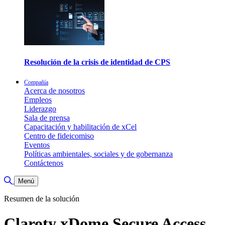
Resolución de la crisis de identidad de CPS
Compañía
Acerca de nosotros
Empleos
Liderazgo
Sala de prensa
Capacitación y habilitación de xCel
Centro de fideicomiso
Eventos
Políticas ambientales, sociales y de gobernanza
Contáctenos
Alternar búsqueda
Menú
Resumen de la solución
Claroty xDome Secure Access