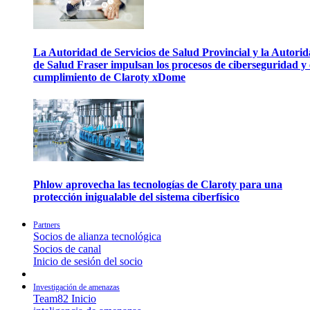
La Autoridad de Servicios de Salud Provincial y la Autori
de Salud Fraser impulsan los procesos de ciberseguridad y 
cumplimiento de Claroty xDome
Phlow aprovecha las tecnologías de Claroty para una
protección inigualable del sistema ciberfísico
Partners
Socios de alianza tecnológica
Socios de canal
Inicio de sesión del socio
Investigación de amenazas
Team82 Inicio