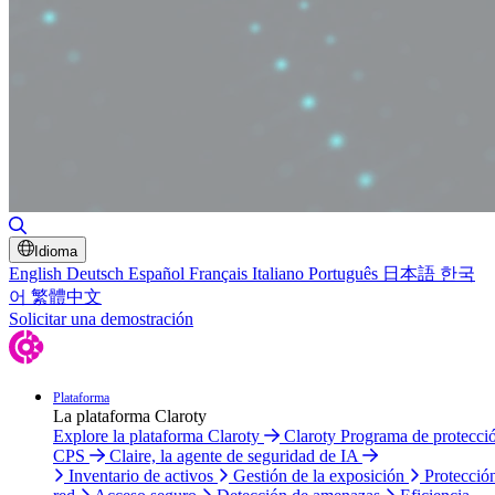
Alternar búsqueda
Idioma
English
Deutsch
Español
Français
Italiano
Português
日本語
한국
어
繁體中文
Solicitar una demostración
Plataforma
La plataforma Claroty
Explore la plataforma Claroty
Claroty Programa de protecci
CPS
Claire, la agente de seguridad de IA
Inventario de activos
Gestión de la exposición
Protecció