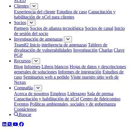
SLED
Clientes
Experiencia del cliente
Estudios de caso
Capacitación y
habilitación de xCel para clientes
Socios
Partners
Socios de alianza tecnológica
Socios de canal
Inicio
de sesión del socio
Investigación de amenazas
Team82 Inicio
inteligencia de amenazas
Tablero de
divulgación de vulnerabilidades
Investigación
Charlas
Clave
PGP
Recursos
Blog
Informes
Libros blancos
Hojas de datos y descripciones
generales de soluciones
Informes de integración
Estudios de
caso
Seminarios web a pedido
Visite nuestro sitio web de
Nexus
Compañía
Acerca de nosotros
Empleos
Liderazgo
Sala de prensa
Capacitación y habilitación de xCel
Centro de fideicomiso
Eventos
Políticas ambientales, sociales y de gobernanza
Contáctenos
Buscar
LinkedIn
Twitter
YouTube
Facebook