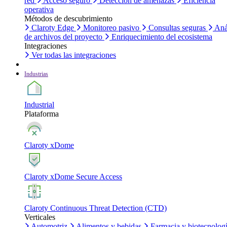
red
Acceso seguro
Detección de amenazas
Eficiencia
operativa
Métodos de descubrimiento
Claroty Edge
Monitoreo pasivo
Consultas seguras
Aná
de archivos del proyecto
Enriquecimiento del ecosistema
Integraciones
Ver todas las integraciones
Industrias
Industrial
Plataforma
Claroty xDome
Claroty xDome Secure Access
Claroty Continuous Threat Detection (CTD)
Verticales
Automotriz
Alimentos y bebidas
Farmacia y biotecnolog