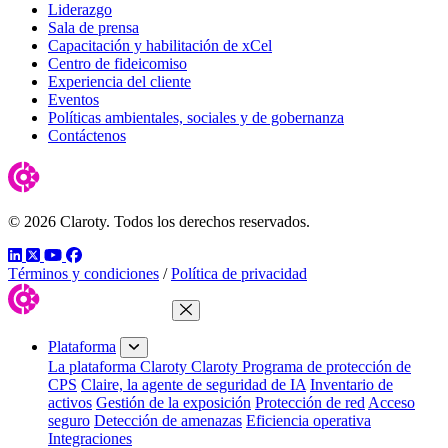
Liderazgo
Sala de prensa
Capacitación y habilitación de xCel
Centro de fideicomiso
Experiencia del cliente
Eventos
Políticas ambientales, sociales y de gobernanza
Contáctenos
© 2026 Claroty. Todos los derechos reservados.
LinkedIn
Twitter
YouTube
Facebook
Términos y condiciones
/
Política de privacidad
Cerrar menú
Plataforma
La plataforma Claroty
Claroty Programa de protección de
CPS
Claire, la agente de seguridad de IA
Inventario de
activos
Gestión de la exposición
Protección de red
Acceso
seguro
Detección de amenazas
Eficiencia operativa
Integraciones