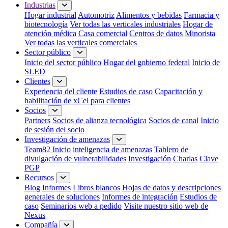
Industrias
Hogar industrial
Automotriz
Alimentos y bebidas
Farmacia y
biotecnología
Ver todas las verticales industriales
Hogar de
atención médica
Casa comercial
Centros de datos
Minorista
Ver todas las verticales comerciales
Sector público
Inicio del sector público
Hogar del gobierno federal
Inicio de
SLED
Clientes
Experiencia del cliente
Estudios de caso
Capacitación y
habilitación de xCel para clientes
Socios
Partners
Socios de alianza tecnológica
Socios de canal
Inicio
de sesión del socio
Investigación de amenazas
Team82 Inicio
inteligencia de amenazas
Tablero de
divulgación de vulnerabilidades
Investigación
Charlas
Clave
PGP
Recursos
Blog
Informes
Libros blancos
Hojas de datos y descripciones
generales de soluciones
Informes de integración
Estudios de
caso
Seminarios web a pedido
Visite nuestro sitio web de
Nexus
Compañía