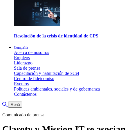
Resolución de la crisis de identidad de CPS
Compañía
Acerca de nosotros
Empleos
Liderazgo
Sala de prensa
Capacitación y habilitación de xCel
Centro de fideicomiso
Eventos
Políticas ambientales, sociales y de gobernanza
Contáctenos
Alternar búsqueda
Menú
Comunicado de prensa
Claroty y Mission IT se asocian