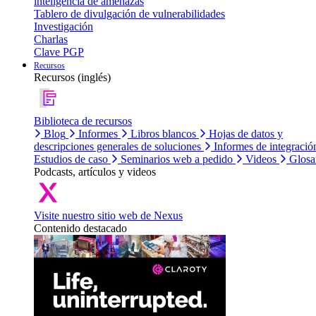
inteligencia de amenazas
Tablero de divulgación de vulnerabilidades
Investigación
Charlas
Clave PGP
Recursos
Recursos (inglés)
Biblioteca de recursos
Blog
Informes
Libros blancos
Hojas de datos y
descripciones generales de soluciones
Informes de integració
Estudios de caso
Seminarios web a pedido
Videos
Glosa
Podcasts, artículos y videos
Visite nuestro sitio web de Nexus
Contenido destacado