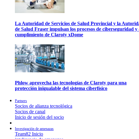
La Autoridad de Servicios de Salud Provincial y la Autori
de Salud Fraser impulsan los procesos de ciberseguridad y 
cumplimiento de Claroty xDome
Phlow aprovecha las tecnologías de Claroty para una
protección inigualable del sistema ciberfísico
Partners
Socios de alianza tecnológica
Socios de canal
Inicio de sesión del socio
Investigación de amenazas
Team82 Inicio