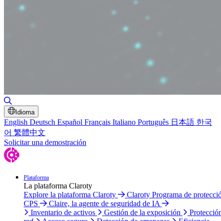
Alternar búsqueda
Idioma
English
Deutsch
Español
Français
Italiano
Português
日本語
한국
어
繁體中文
Solicitar una demostración
Plataforma
La plataforma Claroty
Explore la plataforma Claroty
Claroty Programa de protecci
CPS
Claire, la agente de seguridad de IA
Inventario de activos
Gestión de la exposición
Protecció