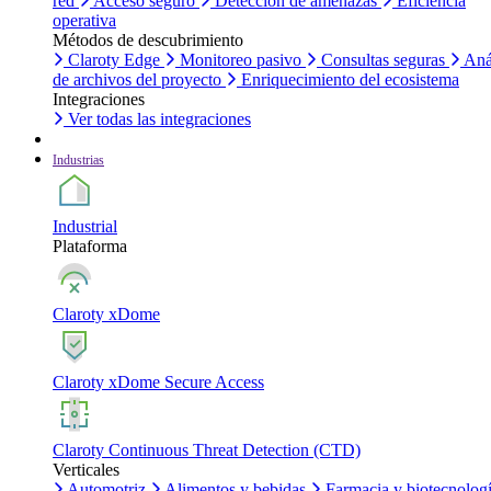
red
Acceso seguro
Detección de amenazas
Eficiencia
operativa
Métodos de descubrimiento
Claroty Edge
Monitoreo pasivo
Consultas seguras
Aná
de archivos del proyecto
Enriquecimiento del ecosistema
Integraciones
Ver todas las integraciones
Industrias
Industrial
Plataforma
Claroty xDome
Claroty xDome Secure Access
Claroty Continuous Threat Detection (CTD)
Verticales
Automotriz
Alimentos y bebidas
Farmacia y biotecnolog