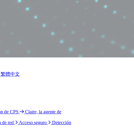
繁體中文
ión de CPS
Claire, la agente de
n de red
Acceso seguro
Detección