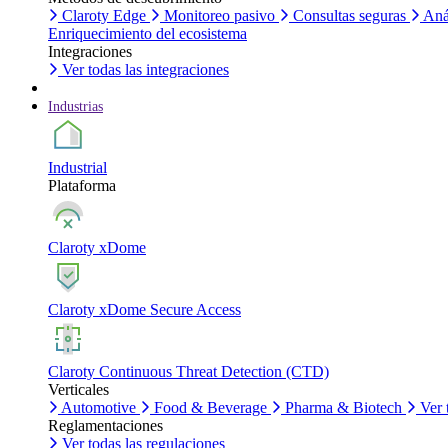
Claroty Edge
Monitoreo pasivo
Consultas seguras
Aná
Enriquecimiento del ecosistema
Integraciones
Ver todas las integraciones
Industrias
Industrial
Plataforma
Claroty xDome
Claroty xDome Secure Access
Claroty Continuous Threat Detection (CTD)
Verticales
Automotive
Food & Beverage
Pharma & Biotech
Ver 
Reglamentaciones
Ver todas las regulaciones