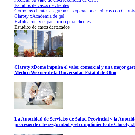
Estudios de casos de clientes
Cómo los clientes aseguran sus operaciones críticas con Claroty
Claroty xAcademia de gel
Habilitación y capacitación para clientes.
Estudios de casos destacados
Claroty xDome impulsa el valor comercial y una mejor gesti
Médico Wexner de la Universidad Estatal de Ohio
La Autoridad de Servicios de Salud Provincial y la Autori
procesos de ciberseguridad y el cumplimiento de Claroty 