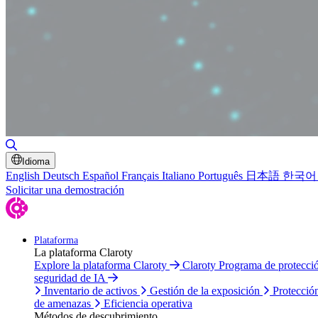
Alternar búsqueda
Idioma
English
Deutsch
Español
Français
Italiano
Português
日本語
한국어
Solicitar una demostración
Plataforma
La plataforma Claroty
Explore la plataforma Claroty
Claroty Programa de protecc
seguridad de IA
Inventario de activos
Gestión de la exposición
Protecció
de amenazas
Eficiencia operativa
Métodos de descubrimiento