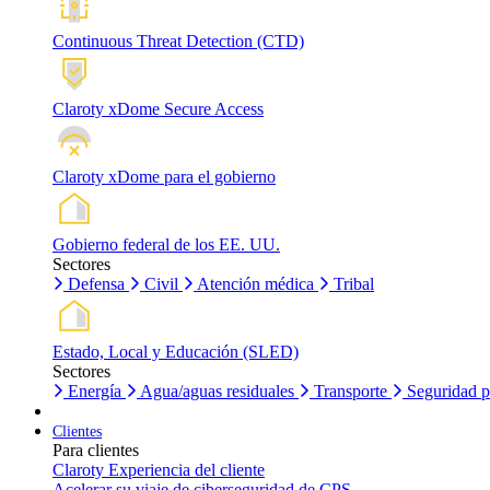
Continuous Threat Detection (CTD)
Claroty xDome Secure Access
Claroty xDome para el gobierno
Gobierno federal de los EE. UU.
Sectores
Defensa
Civil
Atención médica
Tribal
Estado, Local y Educación (SLED)
Sectores
Energía
Agua/aguas residuales
Transporte
Seguridad p
Clientes
Para clientes
Claroty Experiencia del cliente
Acelerar su viaje de ciberseguridad de CPS.