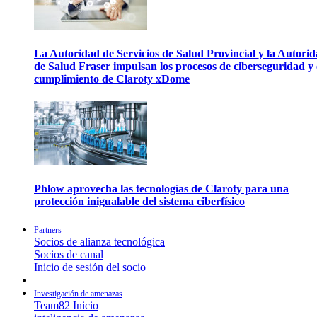
La Autoridad de Servicios de Salud Provincial y la Autori
de Salud Fraser impulsan los procesos de ciberseguridad y 
cumplimiento de Claroty xDome
Phlow aprovecha las tecnologías de Claroty para una
protección inigualable del sistema ciberfísico
Partners
Socios de alianza tecnológica
Socios de canal
Inicio de sesión del socio
Investigación de amenazas
Team82 Inicio