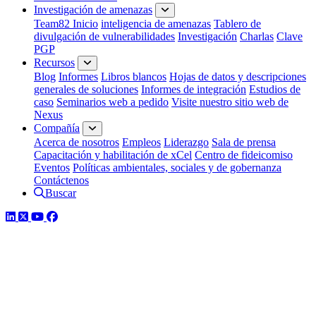
Investigación de amenazas
Team82 Inicio
inteligencia de amenazas
Tablero de
divulgación de vulnerabilidades
Investigación
Charlas
Clave
PGP
Recursos
Blog
Informes
Libros blancos
Hojas de datos y descripciones
generales de soluciones
Informes de integración
Estudios de
caso
Seminarios web a pedido
Visite nuestro sitio web de
Nexus
Compañía
Acerca de nosotros
Empleos
Liderazgo
Sala de prensa
Capacitación y habilitación de xCel
Centro de fideicomiso
Eventos
Políticas ambientales, sociales y de gobernanza
Contáctenos
Buscar
LinkedIn
Twitter
YouTube
Facebook