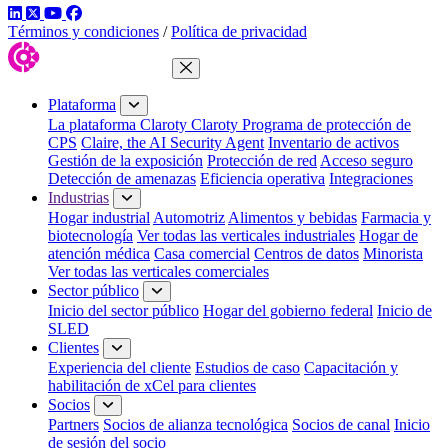
LinkedIn
Twitter
YouTube
Facebook
Términos y condiciones
/
Política de privacidad
Cerrar menú
Plataforma
La plataforma Claroty
Claroty Programa de protección de
CPS
Claire, the AI Security Agent
Inventario de activos
Gestión de la exposición
Protección de red
Acceso seguro
Detección de amenazas
Eficiencia operativa
Integraciones
Industrias
Hogar industrial
Automotriz
Alimentos y bebidas
Farmacia y
biotecnología
Ver todas las verticales industriales
Hogar de
atención médica
Casa comercial
Centros de datos
Minorista
Ver todas las verticales comerciales
Sector público
Inicio del sector público
Hogar del gobierno federal
Inicio de
SLED
Clientes
Experiencia del cliente
Estudios de caso
Capacitación y
habilitación de xCel para clientes
Socios
Partners
Socios de alianza tecnológica
Socios de canal
Inicio
de sesión del socio