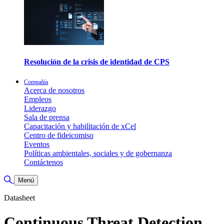
Resolución de la crisis de identidad de CPS
Compañía
Acerca de nosotros
Empleos
Liderazgo
Sala de prensa
Capacitación y habilitación de xCel
Centro de fideicomiso
Eventos
Políticas ambientales, sociales y de gobernanza
Contáctenos
Alternar búsqueda
Menú
Datasheet
Continuous Threat Detection