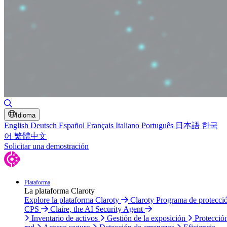
Alternar búsqueda
Idioma
English
Deutsch
Español
Français
Italiano
Português
日本語
한국
어
繁體中文
Solicitar una demostración
Plataforma
La plataforma Claroty
Explore la plataforma Claroty
Claroty Programa de protecci
CPS
Claire, the AI Security Agent
Inventario de activos
Gestión de la exposición
Protecció