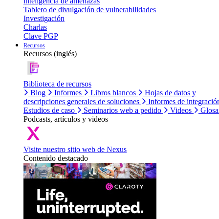
inteligencia de amenazas
Tablero de divulgación de vulnerabilidades
Investigación
Charlas
Clave PGP
Recursos
Recursos (inglés)
Biblioteca de recursos
Blog
Informes
Libros blancos
Hojas de datos y
descripciones generales de soluciones
Informes de integració
Estudios de caso
Seminarios web a pedido
Videos
Glosa
Podcasts, artículos y videos
Visite nuestro sitio web de Nexus
Contenido destacado