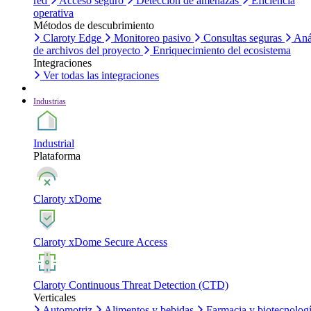
red
Acceso seguro
Detección de amenazas
Eficiencia
operativa
Métodos de descubrimiento
Claroty Edge
Monitoreo pasivo
Consultas seguras
Aná
de archivos del proyecto
Enriquecimiento del ecosistema
Integraciones
Ver todas las integraciones
Industrias
Industrial
Plataforma
Claroty xDome
Claroty xDome Secure Access
Claroty Continuous Threat Detection (CTD)
Verticales
Automotriz
Alimentos y bebidas
Farmacia y biotecnolog