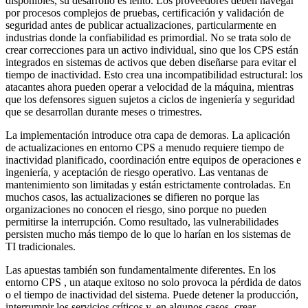
disponibles, su desarrollo es lento. Los proveedores deben navegar
por procesos complejos de pruebas, certificación y validación de
seguridad antes de publicar actualizaciones, particularmente en
industrias donde la confiabilidad es primordial. No se trata solo de
crear correcciones para un activo individual, sino que los CPS están
integrados en sistemas de activos que deben diseñarse para evitar el
tiempo de inactividad. Esto crea una incompatibilidad estructural: los
atacantes ahora pueden operar a velocidad de la máquina, mientras
que los defensores siguen sujetos a ciclos de ingeniería y seguridad
que se desarrollan durante meses o trimestres.
La implementación introduce otra capa de demoras. La aplicación
de actualizaciones en entorno CPS a menudo requiere tiempo de
inactividad planificado, coordinación entre equipos de operaciones e
ingeniería, y aceptación de riesgo operativo. Las ventanas de
mantenimiento son limitadas y están estrictamente controladas. En
muchos casos, las actualizaciones se difieren no porque las
organizaciones no conocen el riesgo, sino porque no pueden
permitirse la interrupción. Como resultado, las vulnerabilidades
persisten mucho más tiempo de lo que lo harían en los sistemas de
TI tradicionales.
Las apuestas también son fundamentalmente diferentes. En los
entorno CPS , un ataque exitoso no solo provoca la pérdida de datos
o el tiempo de inactividad del sistema. Puede detener la producción,
interrumpir los servicios críticos y, en algunos casos, crear