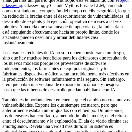
analogía más útil para lo que Anthropic está señalizando con
Project
Glasswing
. Glasswing, y Claude Mythos Private LLM, han dado
como resultado una compresión del tiempo en ciberseguridad, lo que
ha reducido la brecha entre el descubrimiento de vulnerabilidades, el
desarrollo de exploits y la ejecución operativa de meses a tal vez
minutos. A medida que esa línea de tiempo colapsa, la industria se
está empujando efectivamente hacia su propio límite, donde los
atacantes pueden descubrir y armar debilidades casi
instantáneamente.
Los avances recientes de IA no solo deben considerarse un riesgo,
sino que hay muchos beneficios para los defensores que resultan de
los nuevos modelos porque los proveedores de software
independientes, los fabricantes de equipos originales y los
fabricantes dispositivo médico serán increíblemente más efectivos en
la producción de software infinitamente más seguro. Sin embargo,
creo que habrá una ventana de exposición incómoda y riesgosa
hasta que las tuberías de desarrollo puedan habilitarse con IA.
También es importante tener en cuenta que el cambio no crea nuevas
vulnerabilidades. Expone los que siempre existieron, pero que
anteriormente estaban amortiguados con el tiempo. Durante años,
los defensores han confiado, a menudo implícitamente, en el retraso
entre el descubrimiento y la explotación. El ala de vidrio elimina ese
amortiguador. Revela una verdad más dura: si un sistema es
vulnerable en teoría, es vulnerable en la práctica, casi de inmediato.