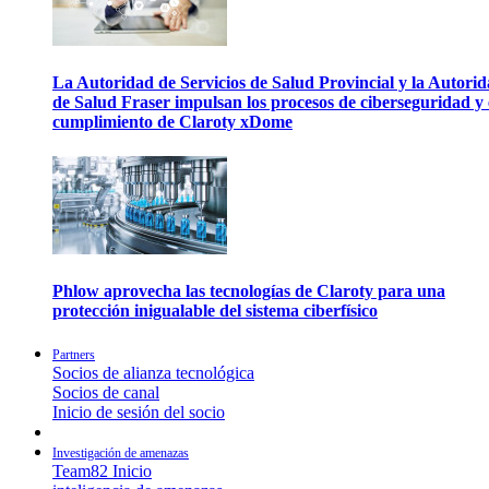
La Autoridad de Servicios de Salud Provincial y la Autori
de Salud Fraser impulsan los procesos de ciberseguridad y 
cumplimiento de Claroty xDome
Phlow aprovecha las tecnologías de Claroty para una
protección inigualable del sistema ciberfísico
Partners
Socios de alianza tecnológica
Socios de canal
Inicio de sesión del socio
Investigación de amenazas
Team82 Inicio