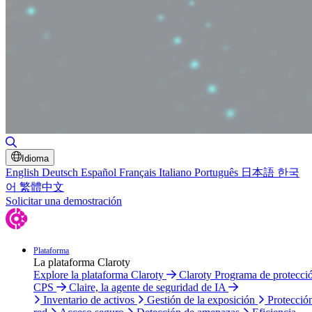
Alternar búsqueda
Idioma
English
Deutsch
Español
Français
Italiano
Português
日本語
한국
어
繁體中文
Solicitar una demostración
Plataforma
La plataforma Claroty
Explore la plataforma Claroty
Claroty Programa de protecci
CPS
Claire, la agente de seguridad de IA
Inventario de activos
Gestión de la exposición
Protecció