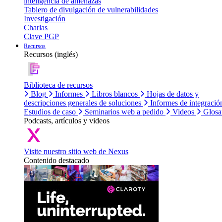
inteligencia de amenazas
Tablero de divulgación de vulnerabilidades
Investigación
Charlas
Clave PGP
Recursos
Recursos (inglés)
Biblioteca de recursos
Blog
Informes
Libros blancos
Hojas de datos y
descripciones generales de soluciones
Informes de integració
Estudios de caso
Seminarios web a pedido
Videos
Glosa
Podcasts, artículos y videos
Visite nuestro sitio web de Nexus
Contenido destacado