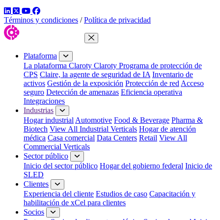
LinkedIn
Twitter
YouTube
Facebook
Términos y condiciones
/
Política de privacidad
Cerrar menú
Plataforma
La plataforma Claroty
Claroty Programa de protección de
CPS
Claire, la agente de seguridad de IA
Inventario de
activos
Gestión de la exposición
Protección de red
Acceso
seguro
Detección de amenazas
Eficiencia operativa
Integraciones
Industrias
Hogar industrial
Automotive
Food & Beverage
Pharma &
Biotech
View All Industrial Verticals
Hogar de atención
médica
Casa comercial
Data Centers
Retail
View All
Commercial Verticals
Sector público
Inicio del sector público
Hogar del gobierno federal
Inicio de
SLED
Clientes
Experiencia del cliente
Estudios de caso
Capacitación y
habilitación de xCel para clientes
Socios