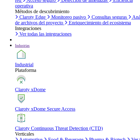
red
Acceso seguro
Detección de amenazas
Eficiencia
operativa
Métodos de descubrimiento
Claroty Edge
Monitoreo pasivo
Consultas seguras
Aná
de archivos del proyecto
Enriquecimiento del ecosistema
Integraciones
Ver todas las integraciones
Industrias
Industrial
Plataforma
Claroty xDome
Claroty xDome Secure Access
Claroty Continuous Threat Detection (CTD)
Verticales
Automotive
Food & Beverage
Pharma & Biotech
Ver 