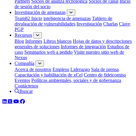
Partners
Socios de alianza tecnológica
Socios de canal
Inicio
de sesión del socio
Investigación de amenazas
Team82 Inicio
inteligencia de amenazas
Tablero de
divulgación de vulnerabilidades
Investigación
Charlas
Clave
PGP
Recursos
Blog
Informes
Libros blancos
Hojas de datos y descripciones
generales de soluciones
Informes de integración
Estudios de
caso
Seminarios web a pedido
Visite nuestro sitio web de
Nexus
Compañía
Acerca de nosotros
Empleos
Liderazgo
Sala de prensa
Capacitación y habilitación de xCel
Centro de fideicomiso
Eventos
Políticas ambientales, sociales y de gobernanza
Contáctenos
Buscar
LinkedIn
Twitter
YouTube
Facebook