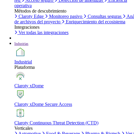
red
Acceso seguro
Detección de amenazas
Eficiencia
operativa
Métodos de descubrimiento
Claroty Edge
Monitoreo pasivo
Consultas seguras
Aná
de archivos del proyecto
Enriquecimiento del ecosistema
Integraciones
Ver todas las integraciones
Industrias
Industrial
Plataforma
Claroty xDome
Claroty xDome Secure Access
Claroty Continuous Threat Detection (CTD)
Verticales
Automotive
Food & Beverage
Pharma & Biotech
Ver 