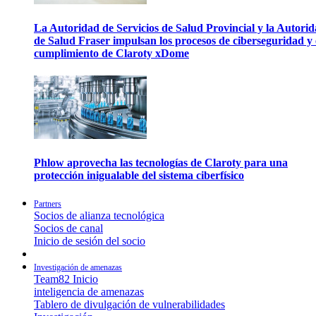
La Autoridad de Servicios de Salud Provincial y la Autori
de Salud Fraser impulsan los procesos de ciberseguridad y 
cumplimiento de Claroty xDome
Phlow aprovecha las tecnologías de Claroty para una
protección inigualable del sistema ciberfísico
Partners
Socios de alianza tecnológica
Socios de canal
Inicio de sesión del socio
Investigación de amenazas
Team82 Inicio
inteligencia de amenazas
Tablero de divulgación de vulnerabilidades