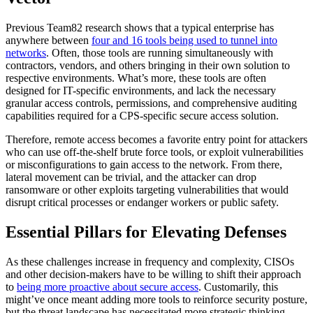
Previous Team82 research shows that a typical enterprise has
anywhere between
four and 16 tools being used to tunnel into
networks
. Often, those tools are running simultaneously with
contractors, vendors, and others bringing in their own solution to
respective environments. What’s more, these tools are often
designed for IT-specific environments, and lack the necessary
granular access controls, permissions, and comprehensive auditing
capabilities required for a CPS-specific secure access solution.
Therefore, remote access becomes a favorite entry point for attackers
who can use off-the-shelf brute force tools, or exploit vulnerabilities
or misconfigurations to gain access to the network. From there,
lateral movement can be trivial, and the attacker can drop
ransomware or other exploits targeting vulnerabilities that would
disrupt critical processes or endanger workers or public safety.
Essential Pillars for Elevating Defenses
As these challenges increase in frequency and complexity, CISOs
and other decision-makers have to be willing to shift their approach
to
being more proactive about secure access
. Customarily, this
might’ve once meant adding more tools to reinforce security posture,
but the threat landscape has necessitated more strategic thinking.