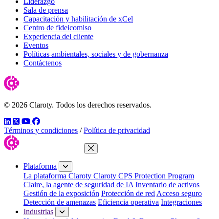
Liderazgo
Sala de prensa
Capacitación y habilitación de xCel
Centro de fideicomiso
Experiencia del cliente
Eventos
Políticas ambientales, sociales y de gobernanza
Contáctenos
© 2026 Claroty. Todos los derechos reservados.
LinkedIn
Twitter
YouTube
Facebook
Términos y condiciones
/
Política de privacidad
Cerrar menú
Plataforma
La plataforma Claroty
Claroty CPS Protection Program
Claire, la agente de seguridad de IA
Inventario de activos
Gestión de la exposición
Protección de red
Acceso seguro
Detección de amenazas
Eficiencia operativa
Integraciones
Industrias