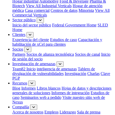
Hogar industrial
Automotive
Food & Beverage
Pharma &
Biotech
View All Industrial Verticals
Hogar de atención
médica
Casa comercial
Centros de datos
Minorista
View All
Commercial Verticals
Sector público
Inicio del sector público
Federal Government Home
SLED
Home
Clientes
Experiencia del cliente
Estudios de caso
Capacitación y
habilitación de xCel para clientes
Socios
Partners
Socios de alianza tecnológica
Socios de canal
Inicio
de sesión del socio
Investigación de amenazas
Team82 Inicio
inteligencia de amenazas
Tablero de
divulgación de vulnerabilidades
Investigación
Charlas
Clave
PGP
Recursos
Blog
Informes
Libros blancos
Hojas de datos y descripciones
generales de soluciones
Informes de integración
Estudios de
caso
Seminarios web a pedido
Visite nuestro sitio web de
Nexus
Compañía
Acerca de nosotros
Empleos
Liderazgo
Sala de prensa