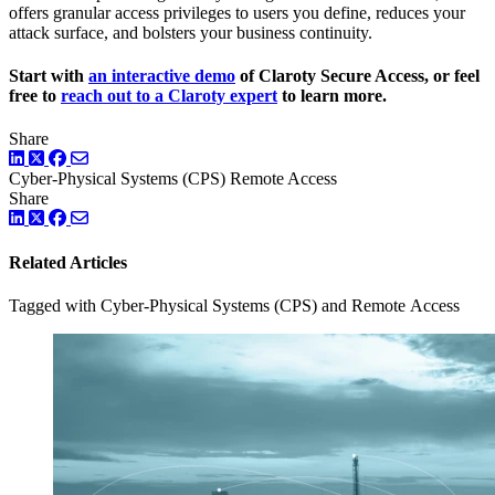
offers granular access privileges to users you define, reduces your
attack surface, and bolsters your business continuity.
Start with
an interactive demo
of Claroty Secure Access, or feel
free to
reach out to a Claroty expert
to learn more.
Share
LinkedIn
Twitter
Facebook
Cyber-Physical Systems (CPS)
Remote Access
Share
LinkedIn
Twitter
Facebook
Related Articles
Tagged with Cyber-Physical Systems (CPS) and Remote Access