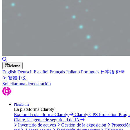
Alternar búsqueda
Idioma
English
Deutsch
Español
Français
Italiano
Português
日本語
한국
어
繁體中文
Solicitar una demostración
Plataforma
La plataforma Claroty
Explore la plataforma Claroty
Claroty CPS Protection Prog
Claire, la agente de seguridad de IA
Inventario de activos
Gestión de la exposición
Protecció