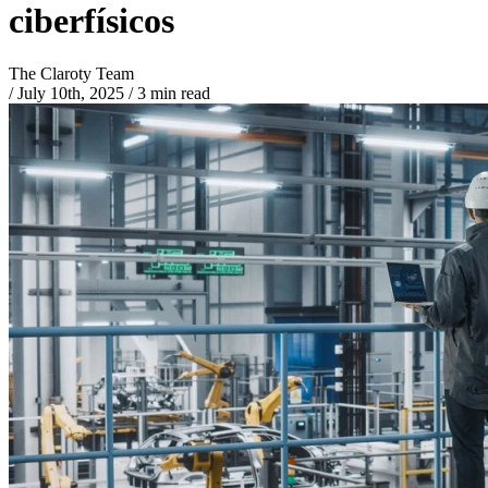
ciberfísicos
The Claroty Team
/
July 10th, 2025
/
3 min read