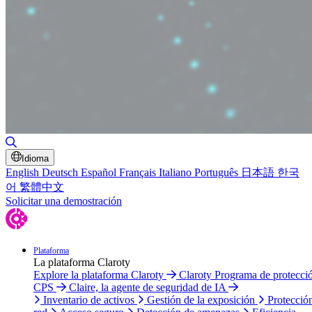
Alternar búsqueda
Idioma
English
Deutsch
Español
Français
Italiano
Português
日本語
한국
어
繁體中文
Solicitar una demostración
Plataforma
La plataforma Claroty
Explore la plataforma Claroty
Claroty Programa de protecci
CPS
Claire, la agente de seguridad de IA
Inventario de activos
Gestión de la exposición
Protecció