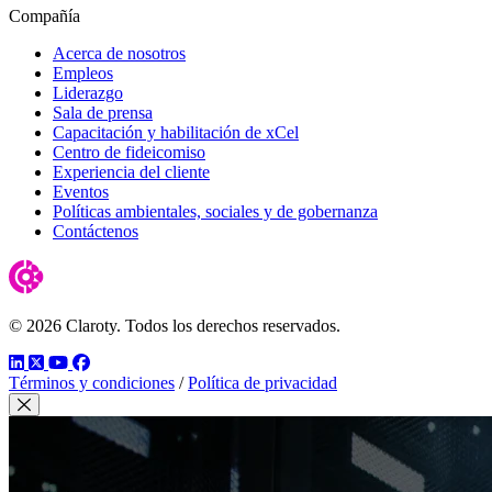
Compañía
Acerca de nosotros
Empleos
Liderazgo
Sala de prensa
Capacitación y habilitación de xCel
Centro de fideicomiso
Experiencia del cliente
Eventos
Políticas ambientales, sociales y de gobernanza
Contáctenos
© 2026 Claroty. Todos los derechos reservados.
LinkedIn
Twitter
YouTube
Facebook
Términos y condiciones
/
Política de privacidad
Cerrar modal