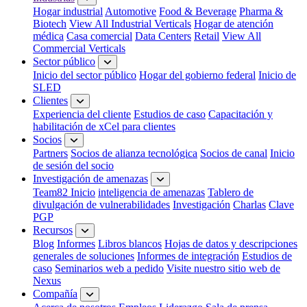
Hogar industrial
Automotive
Food & Beverage
Pharma &
Biotech
View All Industrial Verticals
Hogar de atención
médica
Casa comercial
Data Centers
Retail
View All
Commercial Verticals
Sector público
Inicio del sector público
Hogar del gobierno federal
Inicio de
SLED
Clientes
Experiencia del cliente
Estudios de caso
Capacitación y
habilitación de xCel para clientes
Socios
Partners
Socios de alianza tecnológica
Socios de canal
Inicio
de sesión del socio
Investigación de amenazas
Team82 Inicio
inteligencia de amenazas
Tablero de
divulgación de vulnerabilidades
Investigación
Charlas
Clave
PGP
Recursos
Blog
Informes
Libros blancos
Hojas de datos y descripciones
generales de soluciones
Informes de integración
Estudios de
caso
Seminarios web a pedido
Visite nuestro sitio web de
Nexus
Compañía