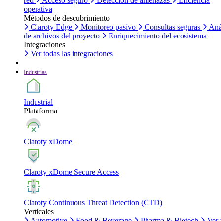
red
Acceso seguro
Detección de amenazas
Eficiencia
operativa
Métodos de descubrimiento
Claroty Edge
Monitoreo pasivo
Consultas seguras
Aná
de archivos del proyecto
Enriquecimiento del ecosistema
Integraciones
Ver todas las integraciones
Industrias
Industrial
Plataforma
Claroty xDome
Claroty xDome Secure Access
Claroty Continuous Threat Detection (CTD)
Verticales
Automotive
Food & Beverage
Pharma & Biotech
Ver 