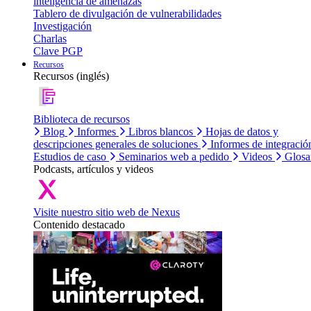
inteligencia de amenazas
Tablero de divulgación de vulnerabilidades
Investigación
Charlas
Clave PGP
Recursos
Recursos (inglés)
Biblioteca de recursos
Blog
Informes
Libros blancos
Hojas de datos y
descripciones generales de soluciones
Informes de integració
Estudios de caso
Seminarios web a pedido
Videos
Glosa
Podcasts, artículos y videos
Visite nuestro sitio web de Nexus
Contenido destacado