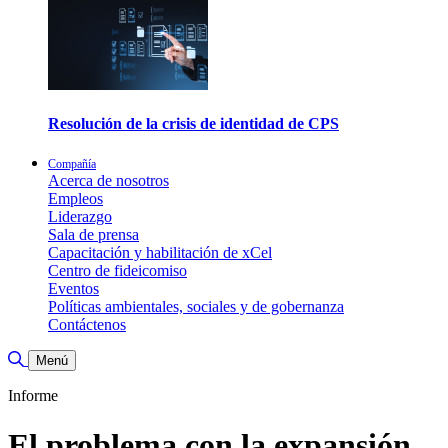
Resolución de la crisis de identidad de CPS
Compañía
Acerca de nosotros
Empleos
Liderazgo
Sala de prensa
Capacitación y habilitación de xCel
Centro de fideicomiso
Eventos
Políticas ambientales, sociales y de gobernanza
Contáctenos
Alternar búsqueda
Menú
Informe
El problema con la expansión