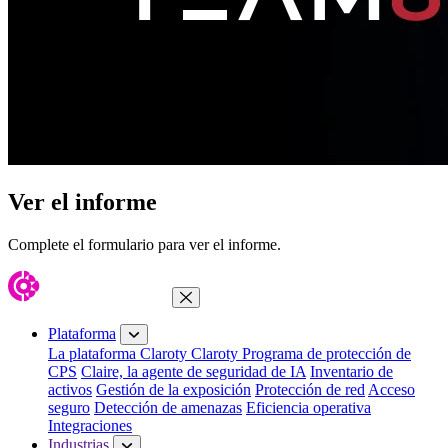
Ver el informe
Complete el formulario para ver el informe.
Cerrar menú
Plataforma
La plataforma Claroty
Claroty Programa de protección de
CPS
Claire, la agente de seguridad de IA
Inventario de
activos
Gestión de la exposición
Protección de red
Acceso
seguro
Detección de amenazas
Eficiencia operativa
Integraciones
Industrias