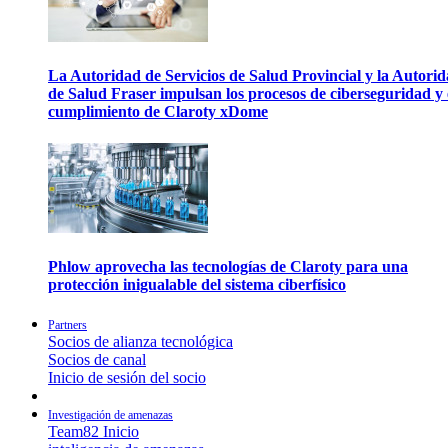
La Autoridad de Servicios de Salud Provincial y la Autori
de Salud Fraser impulsan los procesos de ciberseguridad y 
cumplimiento de Claroty xDome
Phlow aprovecha las tecnologías de Claroty para una
protección inigualable del sistema ciberfísico
Partners
Socios de alianza tecnológica
Socios de canal
Inicio de sesión del socio
Investigación de amenazas
Team82 Inicio