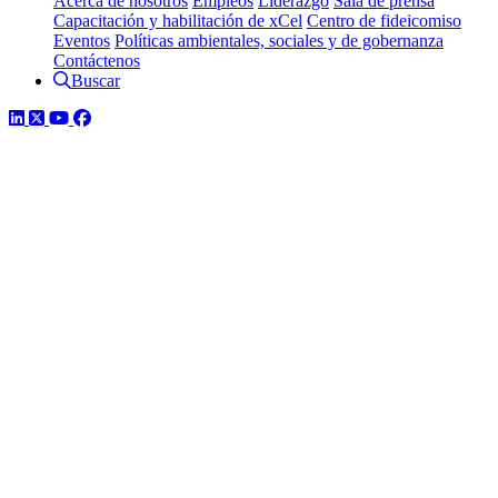
Acerca de nosotros
Empleos
Liderazgo
Sala de prensa
Capacitación y habilitación de xCel
Centro de fideicomiso
Eventos
Políticas ambientales, sociales y de gobernanza
Contáctenos
Buscar
LinkedIn
Twitter
YouTube
Facebook