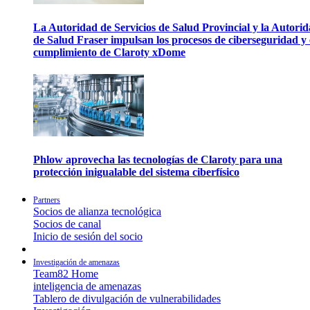
La Autoridad de Servicios de Salud Provincial y la Autori
de Salud Fraser impulsan los procesos de ciberseguridad y 
cumplimiento de Claroty xDome
Phlow aprovecha las tecnologías de Claroty para una
protección inigualable del sistema ciberfísico
Partners
Socios de alianza tecnológica
Socios de canal
Inicio de sesión del socio
Investigación de amenazas
Team82 Home
inteligencia de amenazas
Tablero de divulgación de vulnerabilidades