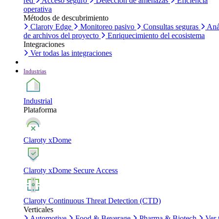
red
Acceso seguro
Detección de amenazas
Eficiencia
operativa
Métodos de descubrimiento
Claroty Edge
Monitoreo pasivo
Consultas seguras
Aná
de archivos del proyecto
Enriquecimiento del ecosistema
Integraciones
Ver todas las integraciones
Industrias
Industrial
Plataforma
Claroty xDome
Claroty xDome Secure Access
Claroty Continuous Threat Detection (CTD)
Verticales
Automotive
Food & Beverage
Pharma & Biotech
Ver 