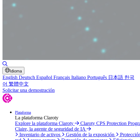
Alternar búsqueda
Idioma
English
Deutsch
Español
Français
Italiano
Português
日本語
한국
어
繁體中文
Solicitar una demostración
Plataforma
La plataforma Claroty
Explore la plataforma Claroty
Claroty CPS Protection Prog
Claire, la agente de seguridad de IA
Inventario de activos
Gestión de la exposición
Protecció