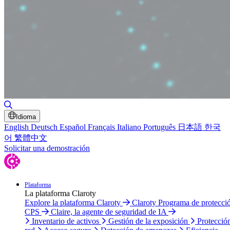
Alternar búsqueda
Idioma
English
Deutsch
Español
Français
Italiano
Português
日本語
한국
어
繁體中文
Solicitar una demostración
Plataforma
La plataforma Claroty
Explore la plataforma Claroty
Claroty Programa de protecci
CPS
Claire, la agente de seguridad de IA
Inventario de activos
Gestión de la exposición
Protecció