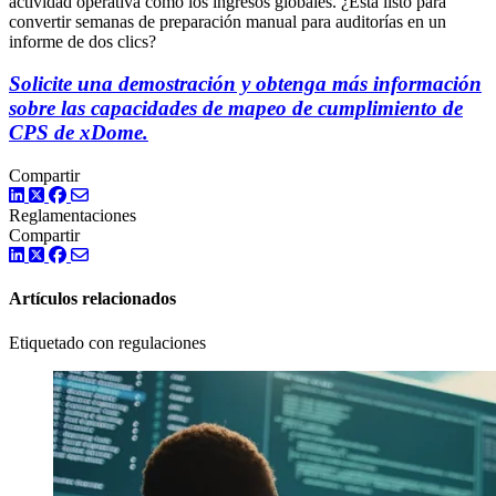
actividad operativa como los ingresos globales. ¿Está listo para
convertir semanas de preparación manual para auditorías en un
informe de dos clics?
Solicite una demostración y obtenga más información
sobre las capacidades de mapeo de cumplimiento de
CPS de xDome.
Compartir
LinkedIn
Twitter
Facebook
Reglamentaciones
Compartir
LinkedIn
Twitter
Facebook
Artículos relacionados
Etiquetado con regulaciones