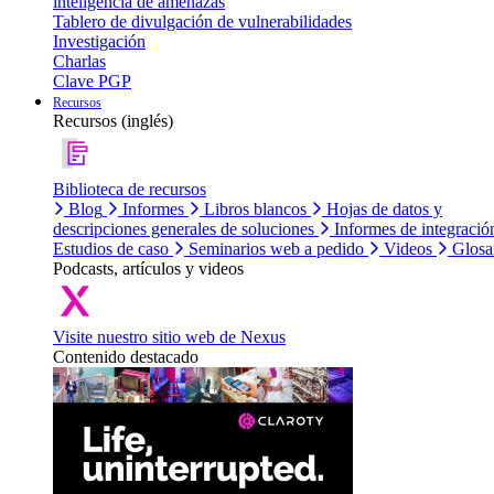
inteligencia de amenazas
Tablero de divulgación de vulnerabilidades
Investigación
Charlas
Clave PGP
Recursos
Recursos (inglés)
Biblioteca de recursos
Blog
Informes
Libros blancos
Hojas de datos y
descripciones generales de soluciones
Informes de integració
Estudios de caso
Seminarios web a pedido
Videos
Glosa
Podcasts, artículos y videos
Visite nuestro sitio web de Nexus
Contenido destacado