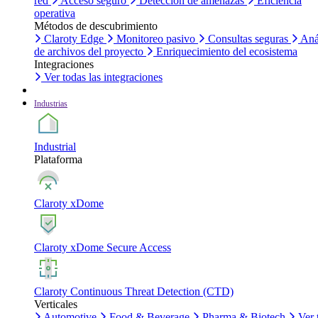
red
Acceso seguro
Detección de amenazas
Eficiencia
operativa
Métodos de descubrimiento
Claroty Edge
Monitoreo pasivo
Consultas seguras
Aná
de archivos del proyecto
Enriquecimiento del ecosistema
Integraciones
Ver todas las integraciones
Industrias
Industrial
Plataforma
Claroty xDome
Claroty xDome Secure Access
Claroty Continuous Threat Detection (CTD)
Verticales
Automotive
Food & Beverage
Pharma & Biotech
Ver 