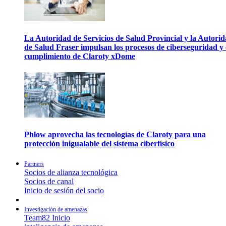
La Autoridad de Servicios de Salud Provincial y la Autori
de Salud Fraser impulsan los procesos de ciberseguridad y 
cumplimiento de Claroty xDome
Phlow aprovecha las tecnologías de Claroty para una
protección inigualable del sistema ciberfísico
Partners
Socios de alianza tecnológica
Socios de canal
Inicio de sesión del socio
Investigación de amenazas
Team82 Inicio