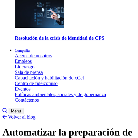
Resolución de la crisis de identidad de CPS
Compañía
Acerca de nosotros
Empleos
Liderazgo
Sala de prensa
Capacitación y habilitación de xCel
Centro de fideicomiso
Eventos
Políticas ambientales, sociales y de gobernanza
Contáctenos
Alternar búsqueda
Menú
Volver al blog
Automatizar la preparación de