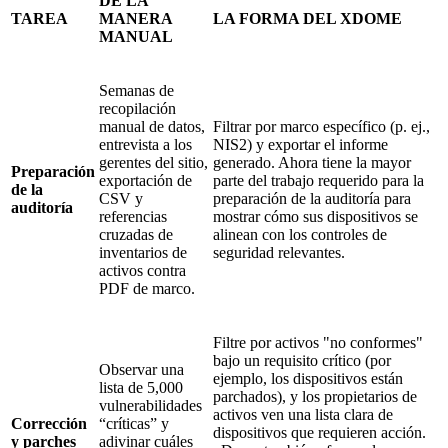
DE LA
TAREA
MANERA
LA FORMA DEL XDOME
MANUAL
Semanas de
recopilación
manual de datos,
Filtrar por marco específico (p. ej.,
entrevista a los
NIS2) y exportar el informe
gerentes del sitio,
generado. Ahora tiene la mayor
Preparación
exportación de
parte del trabajo requerido para la
de la
CSV y
preparación de la auditoría para
auditoría
referencias
mostrar cómo sus dispositivos se
cruzadas de
alinean con los controles de
inventarios de
seguridad relevantes.
activos contra
PDF de marco.
Filtre por activos "no conformes"
bajo un requisito crítico (por
Observar una
ejemplo, los dispositivos están
lista de 5,000
parchados), y los propietarios de
vulnerabilidades
activos ven una lista clara de
Corrección
“críticas” y
dispositivos que requieren acción.
y parches
adivinar cuáles