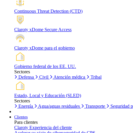
Continuous Threat Detection (CTD)
Claroty xDome Secure Access
Claroty xDome para el gobierno
Gobierno federal de los EE. UU.
Sectores
Defensa
Civil
Atención médica
Tribal
Estado, Local y Educación (SLED)
Sectores
Energía
Agua/aguas residuales
Transporte
Seguridad p
Clientes
Para clientes
Claroty Experiencia del cliente
Acelerar su viaje de ciberseguridad de CPS.