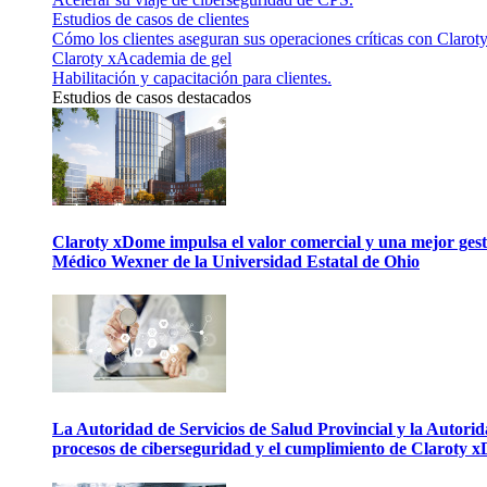
Estudios de casos de clientes
Cómo los clientes aseguran sus operaciones críticas con Claroty
Claroty xAcademia de gel
Habilitación y capacitación para clientes.
Estudios de casos destacados
Claroty xDome impulsa el valor comercial y una mejor gesti
Médico Wexner de la Universidad Estatal de Ohio
La Autoridad de Servicios de Salud Provincial y la Autori
procesos de ciberseguridad y el cumplimiento de Claroty 