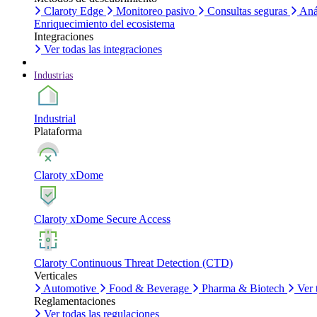
Claroty Edge
Monitoreo pasivo
Consultas seguras
Aná
Enriquecimiento del ecosistema
Integraciones
Ver todas las integraciones
Industrias
Industrial
Plataforma
Claroty xDome
Claroty xDome Secure Access
Claroty Continuous Threat Detection (CTD)
Verticales
Automotive
Food & Beverage
Pharma & Biotech
Ver 
Reglamentaciones
Ver todas las regulaciones