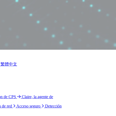
繁體中文
ión de CPS
Claire, la agente de
n de red
Acceso seguro
Detección