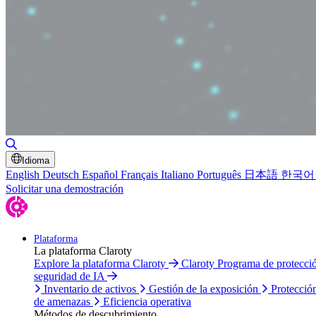
Alternar búsqueda
Idioma
English
Deutsch
Español
Français
Italiano
Português
日本語
한국어
Solicitar una demostración
Plataforma
La plataforma Claroty
Explore la plataforma Claroty
Claroty Programa de protecc
seguridad de IA
Inventario de activos
Gestión de la exposición
Protecció
de amenazas
Eficiencia operativa
Métodos de descubrimiento