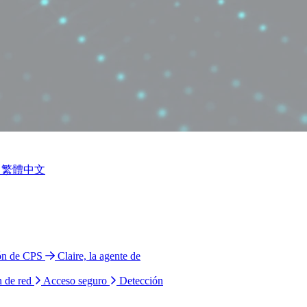
繁體中文
ión de CPS
Claire, la agente de
n de red
Acceso seguro
Detección