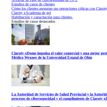
Estudios de casos de clientes
Cómo los clientes aseguran sus operaciones críticas con Claroty
Claroty xAcademia de gel
Habilitación y capacitación para clientes.
Estudios de casos destacados
Claroty xDome impulsa el valor comercial y una mejor gesti
Médico Wexner de la Universidad Estatal de Ohio
La Autoridad de Servicios de Salud Provincial y la Autori
procesos de ciberseguridad y el cumplimiento de Claroty 