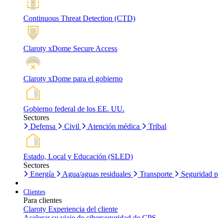
Continuous Threat Detection (CTD)
Claroty xDome Secure Access
Claroty xDome para el gobierno
Gobierno federal de los EE. UU.
Sectores
Defensa
Civil
Atención médica
Tribal
Estado, Local y Educación (SLED)
Sectores
Energía
Agua/aguas residuales
Transporte
Seguridad p
Clientes
Para clientes
Claroty Experiencia del cliente
Acelerar su viaje de ciberseguridad de CPS.