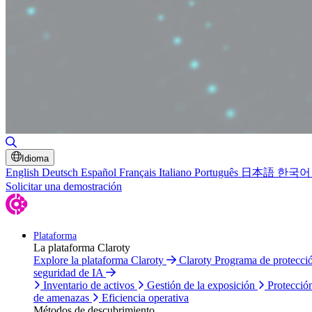
Alternar búsqueda
Idioma
English
Deutsch
Español
Français
Italiano
Português
日本語
한국어
Solicitar una demostración
Plataforma
La plataforma Claroty
Explore la plataforma Claroty
Claroty Programa de protecc
seguridad de IA
Inventario de activos
Gestión de la exposición
Protecció
de amenazas
Eficiencia operativa
Métodos de descubrimiento