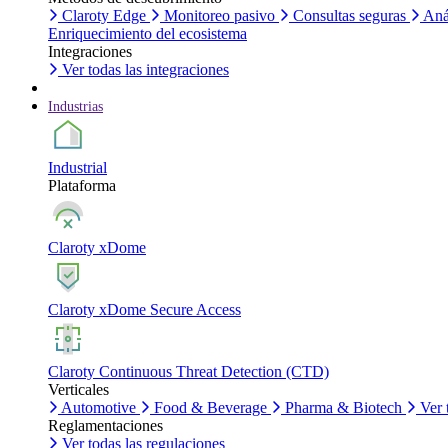
Claroty Edge
Monitoreo pasivo
Consultas seguras
Aná
Enriquecimiento del ecosistema
Integraciones
Ver todas las integraciones
Industrias
Industrial
Plataforma
Claroty xDome
Claroty xDome Secure Access
Claroty Continuous Threat Detection (CTD)
Verticales
Automotive
Food & Beverage
Pharma & Biotech
Ver 
Reglamentaciones
Ver todas las regulaciones