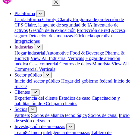
Cerrar menú
Plataforma
La plataforma Claroty
Claroty Programa de protección de
CPS
Claire, la agente de seguridad de IA
Inventario de
activos
Gestión de la exposición
Protección de red
Acceso
seguro
Detección de amenazas
Eficiencia operativa
Integraciones
Industrias
Hogar industrial
Automotive
Food & Beverage
Pharma &
Biotech
View All Industrial Verticals
Hogar de atención
médica
Casa comercial
Centros de datos
Minorista
View All
Commercial Verticals
Sector público
Inicio del sector público
Hogar del gobierno federal
Inicio de
SLED
Clientes
Experiencia del cliente
Estudios de caso
Capacitación y
habilitación de xCel para clientes
Socios
Partners
Socios de alianza tecnológica
Socios de canal
Inicio
de sesión del socio
Investigación de amenazas
Team82 Inicio
inteligencia de amenazas
Tablero de