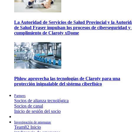
La Autoridad de Servicios de Salud Provincial y la Autori
de Salud Fraser impulsan los procesos de ciberseguridad y 
cumplimiento de Claroty xDome
Phlow aprovecha las tecnologías de Claroty para una
protección inigualable del sistema ciberfísico
Partners
Socios de alianza tecnológica
Socios de canal
Inicio de sesión del socio
Investigación de amenazas
Team82 Inicio