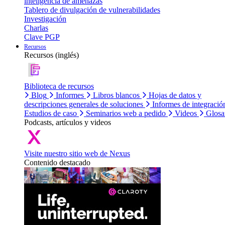
inteligencia de amenazas
Tablero de divulgación de vulnerabilidades
Investigación
Charlas
Clave PGP
Recursos
Recursos (inglés)
Biblioteca de recursos
Blog
Informes
Libros blancos
Hojas de datos y
descripciones generales de soluciones
Informes de integració
Estudios de caso
Seminarios web a pedido
Videos
Glosa
Podcasts, artículos y videos
Visite nuestro sitio web de Nexus
Contenido destacado