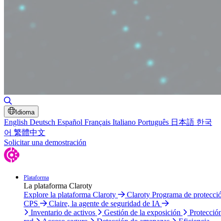
Alternar búsqueda
Idioma
English
Deutsch
Español
Français
Italiano
Português
日本語
한국
어
繁體中文
Solicitar una demostración
Plataforma
La plataforma Claroty
Explore la plataforma Claroty
Claroty Programa de protecci
CPS
Claire, la agente de seguridad de IA
Inventario de activos
Gestión de la exposición
Protecció