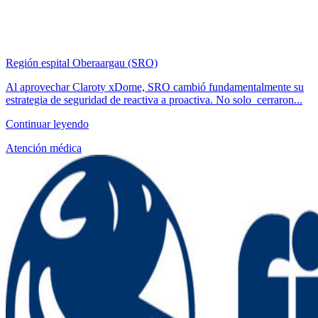
Región espital Oberaargau (SRO)
Al aprovechar Claroty xDome, SRO cambió fundamentalmente su
estrategia de seguridad de reactiva a proactiva. No solo cerraron...
Continuar leyendo
Atención médica