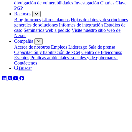
divulgación de vulnerabilidades
Investigación
Charlas
Clave
PGP
Recursos
Blog
Informes
Libros blancos
Hojas de datos y descripciones
generales de soluciones
Informes de integración
Estudios de
caso
Seminarios web a pedido
Visite nuestro sitio web de
Nexus
Compañía
Acerca de nosotros
Empleos
Liderazgo
Sala de prensa
Capacitación y habilitación de xCel
Centro de fideicomiso
Eventos
Políticas ambientales, sociales y de gobernanza
Contáctenos
Buscar
LinkedIn
Twitter
YouTube
Facebook