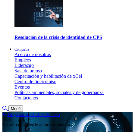
Resolución de la crisis de identidad de CPS
Compañía
Acerca de nosotros
Empleos
Liderazgo
Sala de prensa
Capacitación y habilitación de xCel
Centro de fideicomiso
Eventos
Políticas ambientales, sociales y de gobernanza
Contáctenos
Alternar búsqueda
Menú
Regresar a estudios de caso
Estudio de caso de atención médica