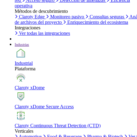
red
Acceso seguro
Detección de amenazas
Eficiencia
operativa
Métodos de descubrimiento
Claroty Edge
Monitoreo pasivo
Consultas seguras
Aná
de archivos del proyecto
Enriquecimiento del ecosistema
Integraciones
Ver todas las integraciones
Industrias
Industrial
Plataforma
Claroty xDome
Claroty xDome Secure Access
Claroty Continuous Threat Detection (CTD)
Verticales
Automotive
Food & Beverage
Pharma & Biotech
Ver 