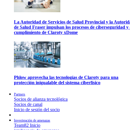
La Autoridad de Servicios de Salud Provincial y la Autori
de Salud Fraser impulsan los procesos de ciberseguridad y 
cumplimiento de Claroty xDome
Phlow aprovecha las tecnologías de Claroty para una
protección inigualable del sistema ciberfísico
Partners
Socios de alianza tecnológica
Socios de canal
Inicio de sesión del socio
Investigación de amenazas
Team82 Inicio