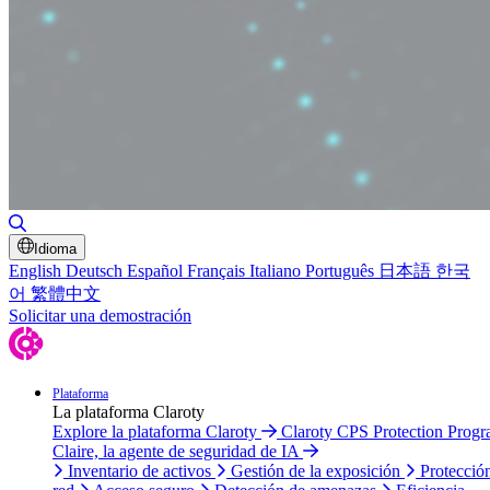
Alternar búsqueda
Idioma
English
Deutsch
Español
Français
Italiano
Português
日本語
한국
어
繁體中文
Solicitar una demostración
Plataforma
La plataforma Claroty
Explore la plataforma Claroty
Claroty CPS Protection Prog
Claire, la agente de seguridad de IA
Inventario de activos
Gestión de la exposición
Protecció