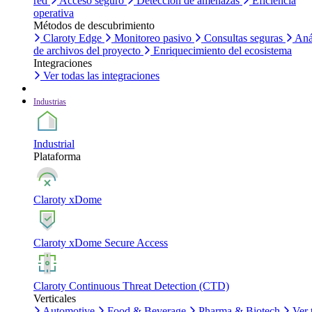
red
Acceso seguro
Detección de amenazas
Eficiencia
operativa
Métodos de descubrimiento
Claroty Edge
Monitoreo pasivo
Consultas seguras
Aná
de archivos del proyecto
Enriquecimiento del ecosistema
Integraciones
Ver todas las integraciones
Industrias
Industrial
Plataforma
Claroty xDome
Claroty xDome Secure Access
Claroty Continuous Threat Detection (CTD)
Verticales
Automotive
Food & Beverage
Pharma & Biotech
Ver 