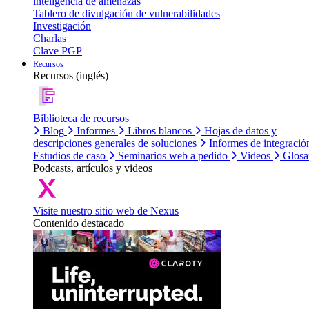
inteligencia de amenazas
Tablero de divulgación de vulnerabilidades
Investigación
Charlas
Clave PGP
Recursos
Recursos (inglés)
Biblioteca de recursos
Blog
Informes
Libros blancos
Hojas de datos y
descripciones generales de soluciones
Informes de integració
Estudios de caso
Seminarios web a pedido
Videos
Glosa
Podcasts, artículos y videos
Visite nuestro sitio web de Nexus
Contenido destacado