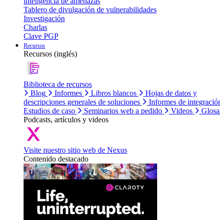
inteligencia de amenazas
Tablero de divulgación de vulnerabilidades
Investigación
Charlas
Clave PGP
Recursos
Recursos (inglés)
Biblioteca de recursos
Blog
Informes
Libros blancos
Hojas de datos y
descripciones generales de soluciones
Informes de integració
Estudios de caso
Seminarios web a pedido
Videos
Glosa
Podcasts, artículos y videos
Visite nuestro sitio web de Nexus
Contenido destacado