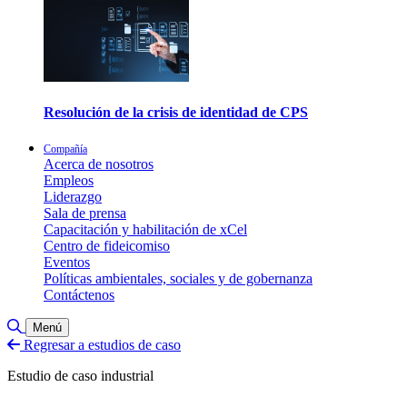
Resolución de la crisis de identidad de CPS
Compañía
Acerca de nosotros
Empleos
Liderazgo
Sala de prensa
Capacitación y habilitación de xCel
Centro de fideicomiso
Eventos
Políticas ambientales, sociales y de gobernanza
Contáctenos
Alternar búsqueda
Menú
Regresar a estudios de caso
Estudio de caso industrial