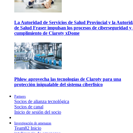
La Autoridad de Servicios de Salud Provincial y la Autori
de Salud Fraser impulsan los procesos de ciberseguridad y 
cumplimiento de Claroty xDome
Phlow aprovecha las tecnologías de Claroty para una
protección inigualable del sistema ciberfísico
Partners
Socios de alianza tecnológica
Socios de canal
Inicio de sesión del socio
Investigación de amenazas
Team82 Inicio