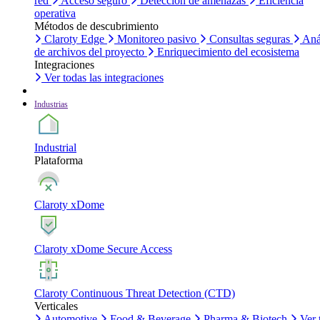
red
Acceso seguro
Detección de amenazas
Eficiencia
operativa
Métodos de descubrimiento
Claroty Edge
Monitoreo pasivo
Consultas seguras
Aná
de archivos del proyecto
Enriquecimiento del ecosistema
Integraciones
Ver todas las integraciones
Industrias
Industrial
Plataforma
Claroty xDome
Claroty xDome Secure Access
Claroty Continuous Threat Detection (CTD)
Verticales
Automotive
Food & Beverage
Pharma & Biotech
Ver 