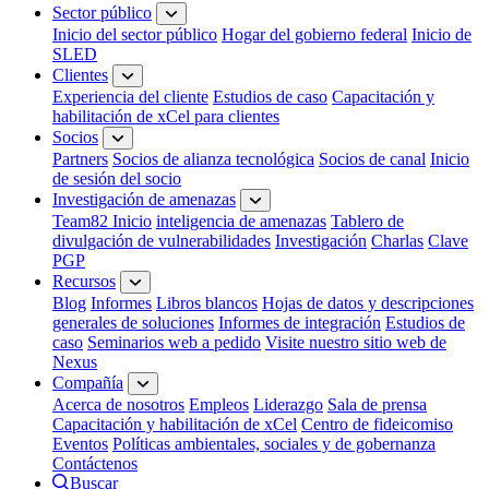
Sector público
Inicio del sector público
Hogar del gobierno federal
Inicio de
SLED
Clientes
Experiencia del cliente
Estudios de caso
Capacitación y
habilitación de xCel para clientes
Socios
Partners
Socios de alianza tecnológica
Socios de canal
Inicio
de sesión del socio
Investigación de amenazas
Team82 Inicio
inteligencia de amenazas
Tablero de
divulgación de vulnerabilidades
Investigación
Charlas
Clave
PGP
Recursos
Blog
Informes
Libros blancos
Hojas de datos y descripciones
generales de soluciones
Informes de integración
Estudios de
caso
Seminarios web a pedido
Visite nuestro sitio web de
Nexus
Compañía
Acerca de nosotros
Empleos
Liderazgo
Sala de prensa
Capacitación y habilitación de xCel
Centro de fideicomiso
Eventos
Políticas ambientales, sociales y de gobernanza
Contáctenos
Buscar