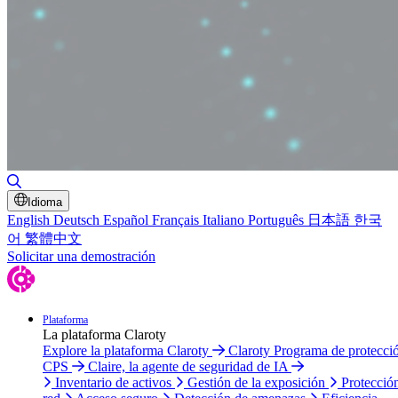
Alternar búsqueda
Idioma
English
Deutsch
Español
Français
Italiano
Português
日本語
한국
어
繁體中文
Solicitar una demostración
Plataforma
La plataforma Claroty
Explore la plataforma Claroty
Claroty Programa de protecci
CPS
Claire, la agente de seguridad de IA
Inventario de activos
Gestión de la exposición
Protecció