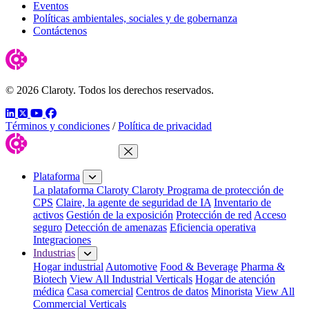
Eventos
Políticas ambientales, sociales y de gobernanza
Contáctenos
© 2026 Claroty. Todos los derechos reservados.
LinkedIn
Twitter
YouTube
Facebook
Términos y condiciones
/
Política de privacidad
Cerrar menú
Plataforma
La plataforma Claroty
Claroty Programa de protección de
CPS
Claire, la agente de seguridad de IA
Inventario de
activos
Gestión de la exposición
Protección de red
Acceso
seguro
Detección de amenazas
Eficiencia operativa
Integraciones
Industrias
Hogar industrial
Automotive
Food & Beverage
Pharma &
Biotech
View All Industrial Verticals
Hogar de atención
médica
Casa comercial
Centros de datos
Minorista
View All
Commercial Verticals