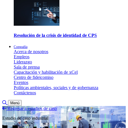
Resolución de la crisis de identidad de CPS
Compañía
Acerca de nosotros
Empleos
Liderazgo
Sala de prensa
Capacitación y habilitación de xCel
Centro de fideicomiso
Eventos
Políticas ambientales, sociales y de gobernanza
Contáctenos
Alternar búsqueda
Menú
Regresar a estudios de caso
Estudio de caso industrial