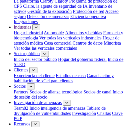
La plataforma Claroty
Claroty Programa de protección de
CPS
Claire, la agente de seguridad de IA
Inventario de
activos
Gestión de la exposición
Protección de red
Acceso
seguro
Detección de amenazas
Eficiencia operativa
Integraciones
Industrias
Hogar industrial
Automotriz
Alimentos y bebidas
Farmacia y
biotecnología
Ver todas las verticales industriales
Hogar de
atención médica
Casa comercial
Centros de datos
Minorista
Ver todas las verticales comerciales
Sector público
Inicio del sector público
Hogar del gobierno federal
Inicio de
SLED
Clientes
Experiencia del cliente
Estudios de caso
Capacitación y
habilitación de xCel para clientes
Socios
Partners
Socios de alianza tecnológica
Socios de canal
Inicio
de sesión del socio
Investigación de amenazas
Team82 Inicio
inteligencia de amenazas
Tablero de
divulgación de vulnerabilidades
Investigación
Charlas
Clave
PGP
Recursos