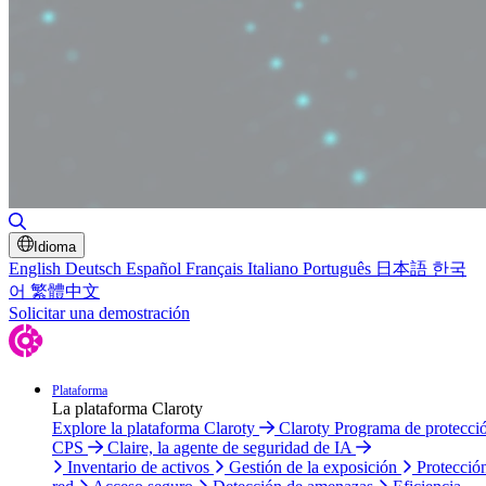
Alternar búsqueda
Idioma
English
Deutsch
Español
Français
Italiano
Português
日本語
한국
어
繁體中文
Solicitar una demostración
Plataforma
La plataforma Claroty
Explore la plataforma Claroty
Claroty Programa de protecci
CPS
Claire, la agente de seguridad de IA
Inventario de activos
Gestión de la exposición
Protecció