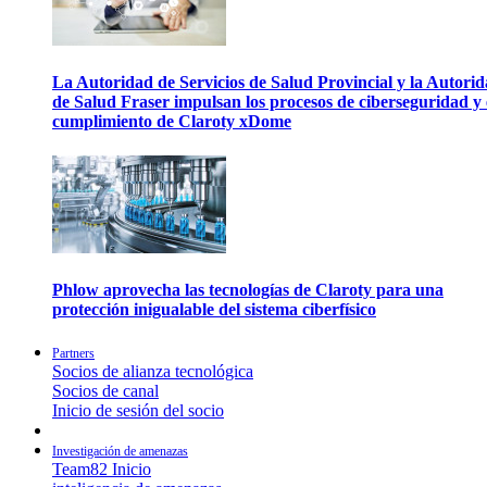
La Autoridad de Servicios de Salud Provincial y la Autori
de Salud Fraser impulsan los procesos de ciberseguridad y 
cumplimiento de Claroty xDome
Phlow aprovecha las tecnologías de Claroty para una
protección inigualable del sistema ciberfísico
Partners
Socios de alianza tecnológica
Socios de canal
Inicio de sesión del socio
Investigación de amenazas
Team82 Inicio