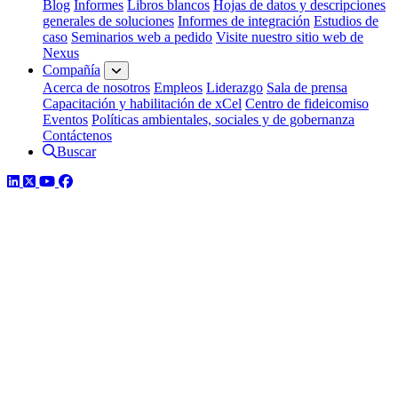
Blog
Informes
Libros blancos
Hojas de datos y descripciones
generales de soluciones
Informes de integración
Estudios de
caso
Seminarios web a pedido
Visite nuestro sitio web de
Nexus
Compañía
Acerca de nosotros
Empleos
Liderazgo
Sala de prensa
Capacitación y habilitación de xCel
Centro de fideicomiso
Eventos
Políticas ambientales, sociales y de gobernanza
Contáctenos
Buscar
LinkedIn
Twitter
YouTube
Facebook