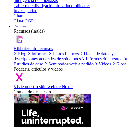
inteligencia de amenazas
Tablero de divulgación de vulnerabilidades
Investigación
Charlas
Clave PGP
Recursos
Recursos (inglés)
Biblioteca de recursos
Blog
Informes
Libros blancos
Hojas de datos y
descripciones generales de soluciones
Informes de integració
Estudios de caso
Seminarios web a pedido
Videos
Glosa
Podcasts, artículos y videos
Visite nuestro sitio web de Nexus
Contenido destacado