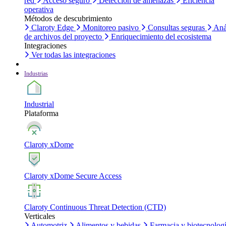
red
Acceso seguro
Detección de amenazas
Eficiencia
operativa
Métodos de descubrimiento
Claroty Edge
Monitoreo pasivo
Consultas seguras
Aná
de archivos del proyecto
Enriquecimiento del ecosistema
Integraciones
Ver todas las integraciones
Industrias
Industrial
Plataforma
Claroty xDome
Claroty xDome Secure Access
Claroty Continuous Threat Detection (CTD)
Verticales
Automotriz
Alimentos y bebidas
Farmacia y biotecnolog