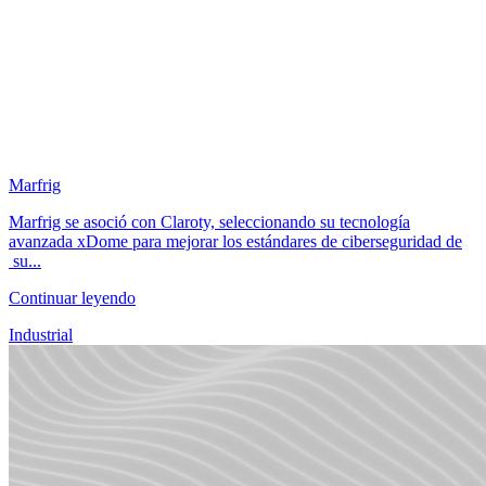
Marfrig
Marfrig se asoció con Claroty, seleccionando su tecnología
avanzada xDome para mejorar los estándares de ciberseguridad de
su...
Continuar leyendo
Industrial