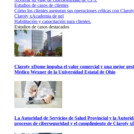
Estudios de casos de clientes
Cómo los clientes aseguran sus operaciones críticas con Claroty
Claroty xAcademia de gel
Habilitación y capacitación para clientes.
Estudios de casos destacados
Claroty xDome impulsa el valor comercial y una mejor gesti
Médico Wexner de la Universidad Estatal de Ohio
La Autoridad de Servicios de Salud Provincial y la Autori
procesos de ciberseguridad y el cumplimiento de Claroty 