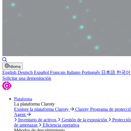
Alternar búsqueda
Idioma
English
Deutsch
Español
Français
Italiano
Português
日本語
한국어
Solicitar una demostración
Plataforma
La plataforma Claroty
Explore la plataforma Claroty
Claroty Programa de protecc
Agent
Inventario de activos
Gestión de la exposición
Protecció
de amenazas
Eficiencia operativa
Métodos de descubrimiento