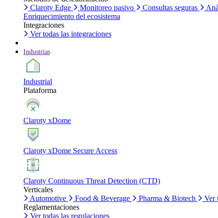
Claroty Edge
Monitoreo pasivo
Consultas seguras
Aná
Enriquecimiento del ecosistema
Integraciones
Ver todas las integraciones
Industrias
Industrial
Plataforma
Claroty xDome
Claroty xDome Secure Access
Claroty Continuous Threat Detection (CTD)
Verticales
Automotive
Food & Beverage
Pharma & Biotech
Ver 
Reglamentaciones
Ver todas las regulaciones