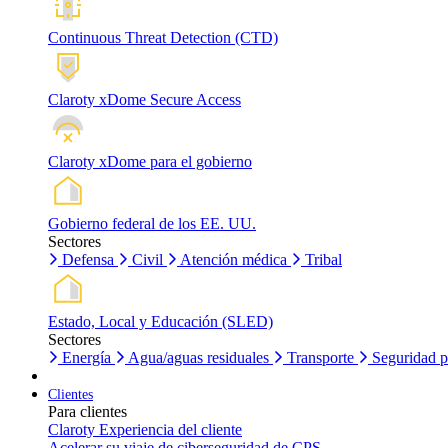
Continuous Threat Detection (CTD)
Claroty xDome Secure Access
Claroty xDome para el gobierno
Gobierno federal de los EE. UU.
Sectores
Defensa
Civil
Atención médica
Tribal
Estado, Local y Educación (SLED)
Sectores
Energía
Agua/aguas residuales
Transporte
Seguridad p
Clientes
Para clientes
Claroty Experiencia del cliente
Acelerar su viaje de ciberseguridad de CPS.