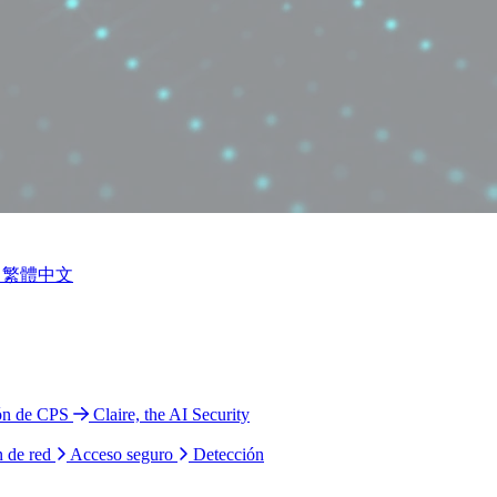
繁體中文
ión de CPS
Claire, the AI Security
n de red
Acceso seguro
Detección