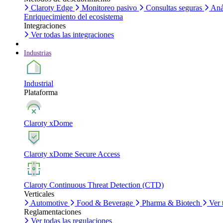
Claroty Edge
Monitoreo pasivo
Consultas seguras
Aná
Enriquecimiento del ecosistema
Integraciones
Ver todas las integraciones
Industrias
Industrial
Plataforma
Claroty xDome
Claroty xDome Secure Access
Claroty Continuous Threat Detection (CTD)
Verticales
Automotive
Food & Beverage
Pharma & Biotech
Ver 
Reglamentaciones
Ver todas las regulaciones