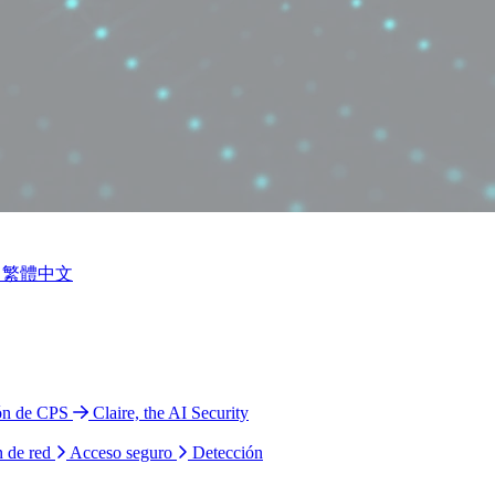
繁體中文
ión de CPS
Claire, the AI Security
n de red
Acceso seguro
Detección