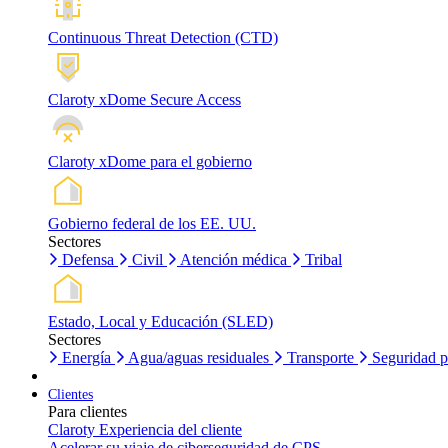
Continuous Threat Detection (CTD)
Claroty xDome Secure Access
Claroty xDome para el gobierno
Gobierno federal de los EE. UU.
Sectores
Defensa
Civil
Atención médica
Tribal
Estado, Local y Educación (SLED)
Sectores
Energía
Agua/aguas residuales
Transporte
Seguridad p
Clientes
Para clientes
Claroty Experiencia del cliente
Acelerar su viaje de ciberseguridad de CPS.