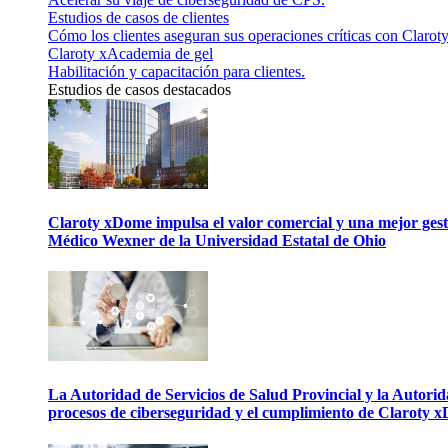
Estudios de casos de clientes
Cómo los clientes aseguran sus operaciones críticas con Claroty
Claroty xAcademia de gel
Habilitación y capacitación para clientes.
Estudios de casos destacados
Claroty xDome impulsa el valor comercial y una mejor gesti
Médico Wexner de la Universidad Estatal de Ohio
La Autoridad de Servicios de Salud Provincial y la Autori
procesos de ciberseguridad y el cumplimiento de Claroty 