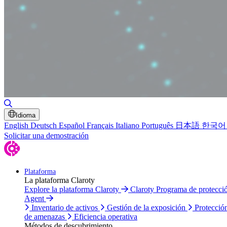
Alternar búsqueda
Idioma
English
Deutsch
Español
Français
Italiano
Português
日本語
한국어
Solicitar una demostración
Plataforma
La plataforma Claroty
Explore la plataforma Claroty
Claroty Programa de protecc
Agent
Inventario de activos
Gestión de la exposición
Protecció
de amenazas
Eficiencia operativa
Métodos de descubrimiento