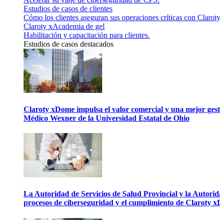
Estudios de casos de clientes
Cómo los clientes aseguran sus operaciones críticas con Claroty
Claroty xAcademia de gel
Habilitación y capacitación para clientes.
Estudios de casos destacados
Claroty xDome impulsa el valor comercial y una mejor gesti
Médico Wexner de la Universidad Estatal de Ohio
La Autoridad de Servicios de Salud Provincial y la Autori
procesos de ciberseguridad y el cumplimiento de Claroty 