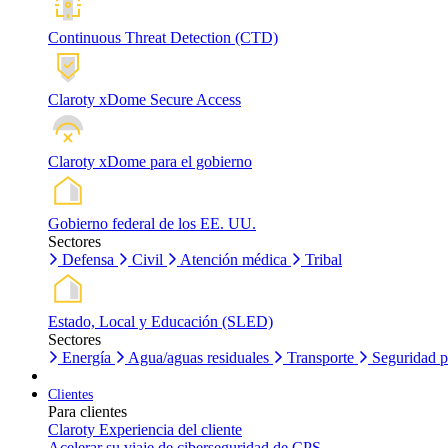
Continuous Threat Detection (CTD)
Claroty xDome Secure Access
Claroty xDome para el gobierno
Gobierno federal de los EE. UU.
Sectores
Defensa
Civil
Atención médica
Tribal
Estado, Local y Educación (SLED)
Sectores
Energía
Agua/aguas residuales
Transporte
Seguridad p
Clientes
Para clientes
Claroty Experiencia del cliente
Acelerar su viaje de ciberseguridad de CPS.