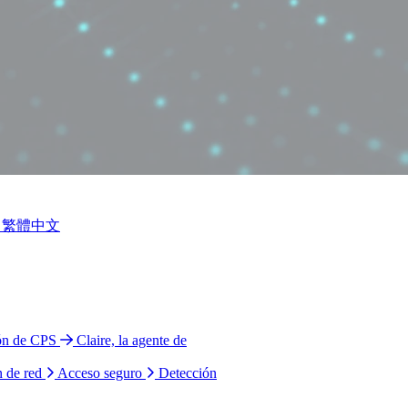
繁體中文
ión de CPS
Claire, la agente de
n de red
Acceso seguro
Detección