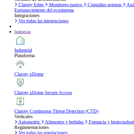
Claroty Edge
Monitoreo pasivo
Consultas seguras
Aná
Enriquecimiento del ecosistema
Integraciones
Ver todas las integraciones
Industrias
Industrial
Plataforma
Claroty xDome
Claroty xDome Secure Access
Claroty Continuous Threat Detection (CTD)
Verticales
Automotriz
Alimentos y bebidas
Farmacia y biotecnolog
Reglamentaciones
Ver todas las regulaciones