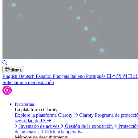
Alternar búsqueda
Idioma
English
Deutsch
Español
Français
Italiano
Português
日本語
한국어
Solicitar una demostración
Plataforma
La plataforma Claroty
Explore la plataforma Claroty
Claroty Programa de protecc
seguridad de IA
Inventario de activos
Gestión de la exposición
Protecció
de amenazas
Eficiencia operativa
Métodos de descubrimiento