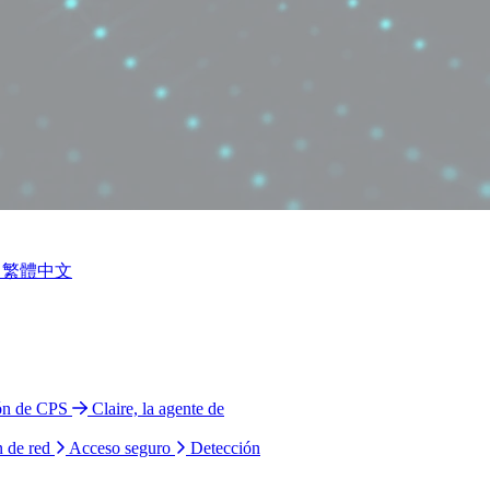
繁體中文
ión de CPS
Claire, la agente de
n de red
Acceso seguro
Detección