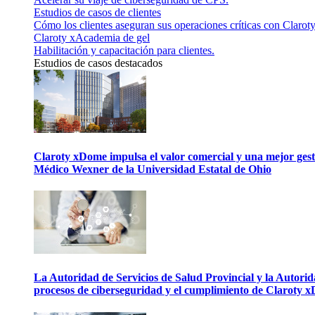
Estudios de casos de clientes
Cómo los clientes aseguran sus operaciones críticas con Claroty
Claroty xAcademia de gel
Habilitación y capacitación para clientes.
Estudios de casos destacados
Claroty xDome impulsa el valor comercial y una mejor gesti
Médico Wexner de la Universidad Estatal de Ohio
La Autoridad de Servicios de Salud Provincial y la Autori
procesos de ciberseguridad y el cumplimiento de Claroty 