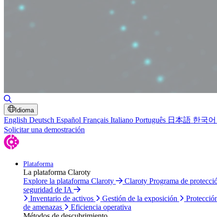
Alternar búsqueda
Idioma
English
Deutsch
Español
Français
Italiano
Português
日本語
한국어
Solicitar una demostración
Plataforma
La plataforma Claroty
Explore la plataforma Claroty
Claroty Programa de protecc
seguridad de IA
Inventario de activos
Gestión de la exposición
Protecció
de amenazas
Eficiencia operativa
Métodos de descubrimiento