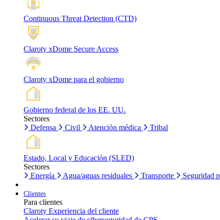
Continuous Threat Detection (CTD)
Claroty xDome Secure Access
Claroty xDome para el gobierno
Gobierno federal de los EE. UU.
Sectores
Defensa
Civil
Atención médica
Tribal
Estado, Local y Educación (SLED)
Sectores
Energía
Agua/aguas residuales
Transporte
Seguridad p
Clientes
Para clientes
Claroty Experiencia del cliente
Acelerar su viaje de ciberseguridad de CPS.