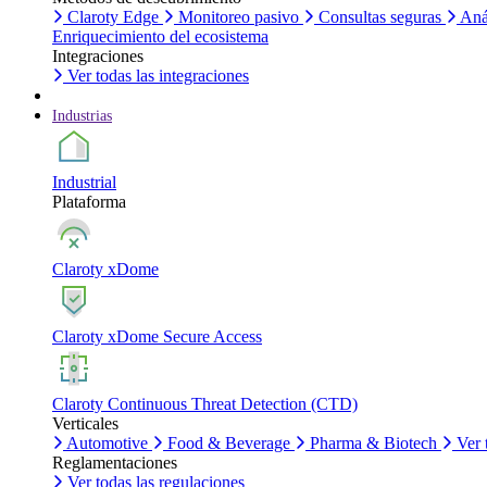
Claroty Edge
Monitoreo pasivo
Consultas seguras
Aná
Enriquecimiento del ecosistema
Integraciones
Ver todas las integraciones
Industrias
Industrial
Plataforma
Claroty xDome
Claroty xDome Secure Access
Claroty Continuous Threat Detection (CTD)
Verticales
Automotive
Food & Beverage
Pharma & Biotech
Ver 
Reglamentaciones
Ver todas las regulaciones