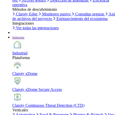
red
Acceso seguro
Detección de amenazas
Eficiencia
operativa
Métodos de descubrimiento
Claroty Edge
Monitoreo pasivo
Consultas seguras
Aná
de archivos del proyecto
Enriquecimiento del ecosistema
Integraciones
Ver todas las integraciones
Industrias
Industrial
Plataforma
Claroty xDome
Claroty xDome Secure Access
Claroty Continuous Threat Detection (CTD)
Verticales
Automotive
Food & Beverage
Pharma & Biotech
Ver 