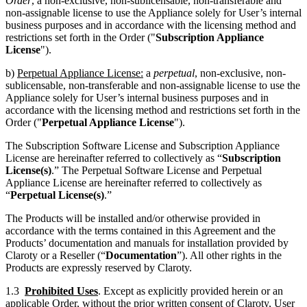
Order
, a non-exclusive, non-sublicensable, non-transferable and
non-assignable license to use the Appliance solely for User’s internal
business purposes and in accordance with the licensing method and
restrictions set forth in the Order ("
Subscription Appliance
License
").
b)
Perpetual Appliance License:
a
perpetual
, non-exclusive, non-
sublicensable, non-transferable and non-assignable license to use the
Appliance solely for User’s internal business purposes and in
accordance with the licensing method and restrictions set forth in the
Order ("
Perpetual Appliance
License
").
The Subscription Software License and Subscription Appliance
License are hereinafter referred to collectively as “
Subscription
License(s)
.” The Perpetual Software License and Perpetual
Appliance License are hereinafter referred to collectively as
“
Perpetual License(s)
.”
The Products will be installed and/or otherwise provided in
accordance with the terms contained in this Agreement and the
Products’ documentation and manuals for installation provided by
Claroty or a Reseller (“
Documentation
”). All other rights in the
Products are expressly reserved by Claroty.
1.3
Prohibited Uses
. Except as explicitly provided herein or an
applicable Order, without the prior written consent of Claroty, User