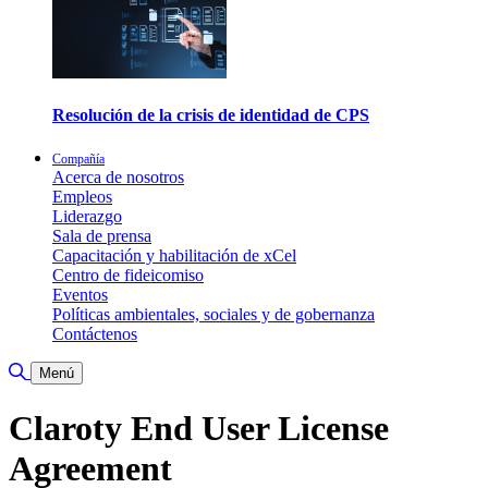
Resolución de la crisis de identidad de CPS
Compañía
Acerca de nosotros
Empleos
Liderazgo
Sala de prensa
Capacitación y habilitación de xCel
Centro de fideicomiso
Eventos
Políticas ambientales, sociales y de gobernanza
Contáctenos
Alternar búsqueda
Menú
Claroty End User License
Agreement