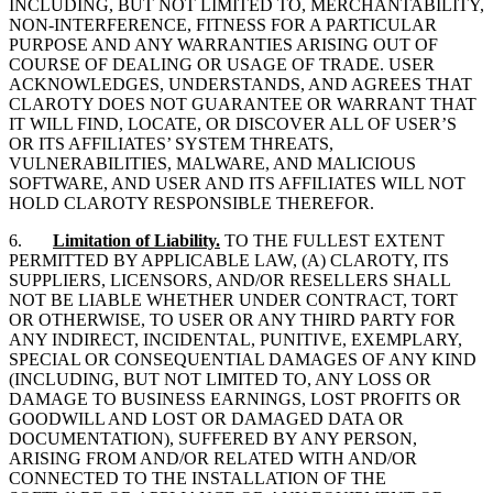
INCLUDING, BUT NOT LIMITED TO, MERCHANTABILITY,
NON-INTERFERENCE, FITNESS FOR A PARTICULAR
PURPOSE AND ANY WARRANTIES ARISING OUT OF
COURSE OF DEALING OR USAGE OF TRADE. USER
ACKNOWLEDGES, UNDERSTANDS, AND AGREES THAT
CLAROTY DOES NOT GUARANTEE OR WARRANT THAT
IT WILL FIND, LOCATE, OR DISCOVER ALL OF USER’S
OR ITS AFFILIATES’ SYSTEM THREATS,
VULNERABILITIES, MALWARE, AND MALICIOUS
SOFTWARE, AND USER AND ITS AFFILIATES WILL NOT
HOLD CLAROTY RESPONSIBLE THEREFOR.
6.
Limitation of Liability.
TO THE FULLEST EXTENT
PERMITTED BY APPLICABLE LAW, (A) CLAROTY, ITS
SUPPLIERS, LICENSORS, AND/OR RESELLERS SHALL
NOT BE LIABLE WHETHER UNDER CONTRACT, TORT
OR OTHERWISE, TO USER OR ANY THIRD PARTY FOR
ANY INDIRECT, INCIDENTAL, PUNITIVE, EXEMPLARY,
SPECIAL OR CONSEQUENTIAL DAMAGES OF ANY KIND
(INCLUDING, BUT NOT LIMITED TO, ANY LOSS OR
DAMAGE TO BUSINESS EARNINGS, LOST PROFITS OR
GOODWILL AND LOST OR DAMAGED DATA OR
DOCUMENTATION), SUFFERED BY ANY PERSON,
ARISING FROM AND/OR RELATED WITH AND/OR
CONNECTED TO THE INSTALLATION OF THE