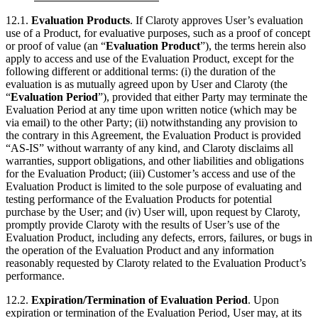
12.1.
Evaluation Products
. If Claroty approves User’s evaluation
use of a Product, for evaluative purposes, such as a proof of concept
or proof of value (an “
Evaluation Product
”), the terms herein also
apply to access and use of the Evaluation Product, except for the
following different or additional terms: (i) the duration of the
evaluation is as mutually agreed upon by User and Claroty (the
“
Evaluation Period
”), provided that either Party may terminate the
Evaluation Period at any time upon written notice (which may be
via email) to the other Party; (ii) notwithstanding any provision to
the contrary in this Agreement, the Evaluation Product is provided
“AS-IS” without warranty of any kind, and Claroty disclaims all
warranties, support obligations, and other liabilities and obligations
for the Evaluation Product; (iii) Customer’s access and use of the
Evaluation Product is limited to the sole purpose of evaluating and
testing performance of the Evaluation Products for potential
purchase by the User; and (iv) User will, upon request by Claroty,
promptly provide Claroty with the results of User’s use of the
Evaluation Product, including any defects, errors, failures, or bugs in
the operation of the Evaluation Product and any information
reasonably requested by Claroty related to the Evaluation Product’s
performance.
12.2.
Expiration/Termination of Evaluation Period
. Upon
expiration or termination of the Evaluation Period, User may, at its