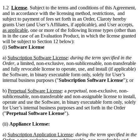
1.2
License
. Subject to the terms and conditions of this Agreement,
and in accordance with the licensing method, restrictions, and
subject to payment of fees set forth in an Order, Claroty hereby
grants User (and User’s Affiliates, if applicable), and User accepts,
as applicable
, one or more of the following license types (other than
in in the case of an Evaluation Product, in which the license granted
will be subject to Section 12 below):
(i)
Software License
a)
Subscription Software License
:
during the term specified in the
Order
, a limited, non-exclusive, non-sublicensable, non-transferable
and fully revocable license to operate, use, and install (if applicable)
the Software, in binary executable form only, solely for User’s
internal business purposes ("
Subscription Software License
"); or
b)
Perpetual Software License
: a
perpetual
, non-exclusive, non-
sublicensable, non-transferable and non-assignable license to install,
operate and use the Software, in binary executable form only, solely
for User’s internal business purposes and set forth in the Order
("
Perpetual Software License
").
(ii)
Appliance License:
a)
Subscription Application License
:
during the term specified in the