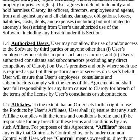
property or privacy rights). User agrees to defend, indemnify and
hold harmless Claroty, its officers, directors, employees and agents,
from and against any and all claims, damages, obligations, losses,
liabilities, costs, debts, and expenses (including but not limited to
attorney's fees) arising from User’s unauthorized use of the
Software, including any breach under this Section.
1.4
Authorized Users.
User may not allow the use of and/or access
to the Software by third parties or anyone other than (i) User’s
employees whose duties require such access or use; and (ii) User’s
authorized consultants and subcontractors (excluding any direct
competitors of Claroty) on User’s premises and only where such use
is required as part of their performance of services on User’s behalf.
User will ensure that User’s employees, consultants and
subcontractors comply with the terms of this Agreement and shall
bear full responsibility for any harm caused to Claroty for breach of
the terms of the license by User’s consultants or subcontractors.
1.5
Affiliates.
To the extent that an Order sets forth a right to use
the Products by User’s Affiliates, User shall: (i) ensure that any such
Affiliate complies with the terms and conditions herein; and (ii) be
responsible for any breach of these terms and conditions by any
such Affiliate. For purposes of this Agreement,
“Affiliate
” means
any entity that Controls, is Controlled by, or is under common
Control with User, where "
Control
" means ownership, directly or