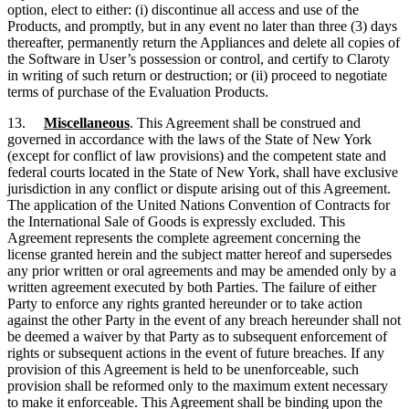
option, elect to either: (i) discontinue all access and use of the
Products, and promptly, but in any event no later than three (3) days
thereafter, permanently return the Appliances and delete all copies of
the Software in User’s possession or control, and certify to Claroty
in writing of such return or destruction; or (ii) proceed to negotiate
terms of purchase of the Evaluation Products.
13.
Miscellaneous
. This Agreement shall be construed and
governed in accordance with the laws of the State of New York
(except for conflict of law provisions) and the competent state and
federal courts located in the State of New York, shall have exclusive
jurisdiction in any conflict or dispute arising out of this Agreement.
The application of the United Nations Convention of Contracts for
the International Sale of Goods is expressly excluded. This
Agreement represents the complete agreement concerning the
license granted herein and the subject matter hereof and supersedes
any prior written or oral agreements and may be amended only by a
written agreement executed by both Parties. The failure of either
Party to enforce any rights granted hereunder or to take action
against the other Party in the event of any breach hereunder shall not
be deemed a waiver by that Party as to subsequent enforcement of
rights or subsequent actions in the event of future breaches. If any
provision of this Agreement is held to be unenforceable, such
provision shall be reformed only to the maximum extent necessary
to make it enforceable. This Agreement shall be binding upon the