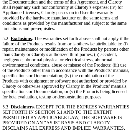
the Documentation and the terms of this Agreement, and Claroty
shall repair any such nonconformity at Claroty’s expense; (iv) for
Appliance Licenses, Claroty passes on to User the warranty
provided by the hardware manufacturer on the same terms and
conditions as provided by the manufacturer and subject to the same
limitations and prerequisites.
5.2
Exclusions
. The warranties set forth above shall not apply if the
failure of the Products results from or is otherwise attributable to: (i)
repair, maintenance or modification of the Products by persons other
than Claroty or Claroty's authorized third parties; (ii) accident,
negligence, abnormal physical or electrical stress, abnormal
environmental conditions, abuse or misuse of the Products; (iii) use
of the Products other than in accordance with the Products’ manuals,
specifications or Documentation; (iv) the combination of the
Products with equipment or software not authorized or provided by
Claroty or otherwise approved by Claroty in the Products’ manuals,
specifications or Documentation; or (v) the Products being licensed
for beta evaluation, testing or demonstration purposes.
5.3
Disclaimers.
EXCEPT FOR THE EXPRESS WARRANTIES
SET FORTH IN SECTION 5.1 AND TO THE EXTENT
PERMITTED BY APPLICABLE LAW, THE SOFTWARE IS
PROVIDED ON AN "AS IS" BASIS AND CLAROTY
DISCLAIMS ALL EXPRESS AND IMPLIED WARRANTIES,