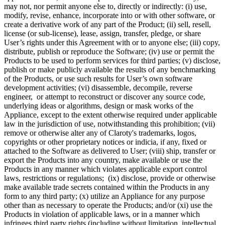
may not, nor permit anyone else to, directly or indirectly: (i) use,
modify, revise, enhance, incorporate into or with other software, or
create a derivative work of any part of the Product; (ii) sell, resell,
license (or sub-license), lease, assign, transfer, pledge, or share
User’s rights under this Agreement with or to anyone else; (iii) copy,
distribute, publish or reproduce the Software; (iv) use or permit the
Products to be used to perform services for third parties; (v) disclose,
publish or make publicly available the results of any benchmarking
of the Products, or use such results for User’s own software
development activities; (vi) disassemble, decompile, reverse
engineer, or attempt to reconstruct or discover any source code,
underlying ideas or algorithms, design or mask works of the
Appliance, except to the extent otherwise required under applicable
law in the jurisdiction of use, notwithstanding this prohibition; (vii)
remove or otherwise alter any of Claroty's trademarks, logos,
copyrights or other proprietary notices or indicia, if any, fixed or
attached to the Software as delivered to User; (viii) ship, transfer or
export the Products into any country, make available or use the
Products in any manner which violates applicable export control
laws, restrictions or regulations; (ix) disclose, provide or otherwise
make available trade secrets contained within the Products in any
form to any third party; (x) utilize an Appliance for any purpose
other than as necessary to operate the Products; and/or (xi) use the
Products in violation of applicable laws, or in a manner which
infringes third party rights (including without limitation, intellectual