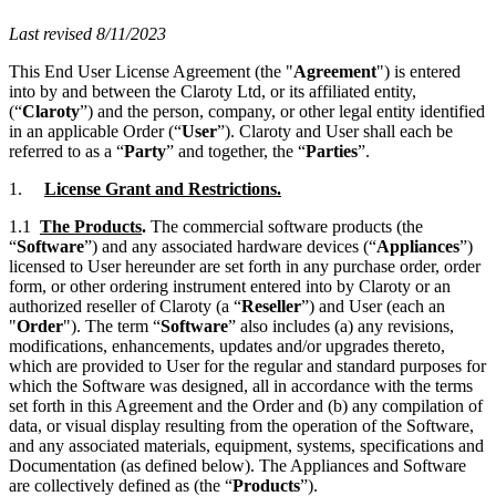
Last revised 8/11/2023
This End User License Agreement (the "
Agreement
") is entered
into by and between the Claroty Ltd, or its affiliated entity,
(“
Claroty
”) and the person, company, or other legal entity identified
in an applicable Order (“
User
”). Claroty and User shall each be
referred to as a “
Party
” and together, the “
Parties
”.
1.
License Grant and Restrictions.
1.1
The Products
.
The commercial software products (the
“
Software
”) and any associated hardware devices (“
Appliances
”)
licensed to User hereunder are set forth in any purchase order, order
form, or other ordering instrument entered into by Claroty or an
authorized reseller of Claroty (a “
Reseller
”) and User (each an
"
Order
"). The term “
Software
” also includes (a) any revisions,
modifications, enhancements, updates and/or upgrades thereto,
which are provided to User for the regular and standard purposes for
which the Software was designed, all in accordance with the terms
set forth in this Agreement and the Order and (b) any compilation of
data, or visual display resulting from the operation of the Software,
and any associated materials, equipment, systems, specifications and
Documentation (as defined below). The Appliances and Software
are collectively defined as (the “
Products
”).