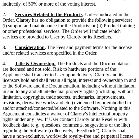
indirectly, of 50% or more of the voting interest.
2.
Services Related to the Products
. Unless indicated in the
Order, Claroty has no obligation to provide the following services:
(i) support and maintenance for the Products; or (ii) Product training
or other professional services. The Order will indicate which
services are provided to User by Claroty or its Resellers.
3.
Consideration
. The Fees and payment terms for the license
and/or related services are specified in the Order.
4.
Title & Ownership.
The Products and the Documentation
are licensed and not sold. Risk to hardware portions of the
Appliance shall transfer to User upon delivery. Claroty and its
licensors hold and shall retain all right, interest and ownership in and
to the Software and the Documentation, including without limitation
in and to any and all intellectual property rights (including, without
limitation, copyrights, trade secrets, trademarks, improvements,
revisions, derivative works and etc.) evidenced by or embodied in
and/or attached/connected/related to the Software. Nothing in this
Agreement constitutes a waiver of Claroty's intellectual property
rights under any law. If User contact Claroty or its Reseller with
feedback data (e.g., questions, comments, suggestions or the like)
regarding the Software (collectively, “Feedback”), Claroty shall
have a non-exclusive, worldwide royalty-free and perpetual license