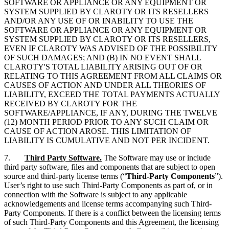
SOFTWARE OR APPLIANCE OR ANY EQUIPMENT OR
SYSTEM SUPPLIED BY CLAROTY OR ITS RESELLERS
AND/OR ANY USE OF OR INABILITY TO USE THE
SOFTWARE OR APPLIANCE OR ANY EQUIPMENT OR
SYSTEM SUPPLIED BY CLAROTY OR ITS RESELLERS,
EVEN IF CLAROTY WAS ADVISED OF THE POSSIBILITY
OF SUCH DAMAGES; AND (B) IN NO EVENT SHALL
CLAROTY'S TOTAL LIABILITY ARISING OUT OF OR
RELATING TO THIS AGREEMENT FROM ALL CLAIMS OR
CAUSES OF ACTION AND UNDER ALL THEORIES OF
LIABILITY, EXCEED THE TOTAL PAYMENTS ACTUALLY
RECEIVED BY CLAROTY FOR THE
SOFTWARE/APPLIANCE, IF ANY, DURING THE TWELVE
(12) MONTH PERIOD PRIOR TO ANY SUCH CLAIM OR
CAUSE OF ACTION AROSE. THIS LIMITATION OF
LIABILITY IS CUMULATIVE AND NOT PER INCIDENT.
7.
Third Party Software.
The Software may use or include
third party software, files and components that are subject to open
source and third-party license terms (“
Third-Party Components
”).
User’s right to use such Third-Party Components as part of, or in
connection with the Software is subject to any applicable
acknowledgements and license terms accompanying such Third-
Party Components. If there is a conflict between the licensing terms
of such Third-Party Components and this Agreement, the licensing