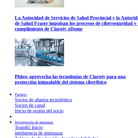
La Autoridad de Servicios de Salud Provincial y la Autori
de Salud Fraser impulsan los procesos de ciberseguridad y 
cumplimiento de Claroty xDome
Phlow aprovecha las tecnologías de Claroty para una
protección inigualable del sistema ciberfísico
Partners
Socios de alianza tecnológica
Socios de canal
Inicio de sesión del socio
Investigación de amenazas
Team82 Inicio
inteligencia de amenazas