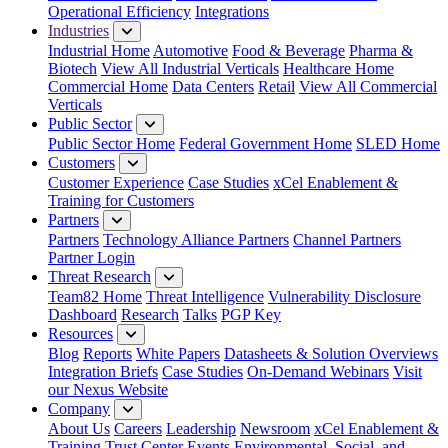
Operational Efficiency
Integrations
Industries
Industrial Home
Automotive
Food & Beverage
Pharma &
Biotech
View All Industrial Verticals
Healthcare Home
Commercial Home
Data Centers
Retail
View All Commercial
Verticals
Public Sector
Public Sector Home
Federal Government Home
SLED Home
Customers
Customer Experience
Case Studies
xCel Enablement &
Training for Customers
Partners
Partners
Technology Alliance Partners
Channel Partners
Partner Login
Threat Research
Team82 Home
Threat Intelligence
Vulnerability Disclosure
Dashboard
Research
Talks
PGP Key
Resources
Blog
Reports
White Papers
Datasheets & Solution Overviews
Integration Briefs
Case Studies
On-Demand Webinars
Visit
our Nexus Website
Company
About Us
Careers
Leadership
Newsroom
xCel Enablement &
Training
Trust Center
Events
Environmental, Social, and