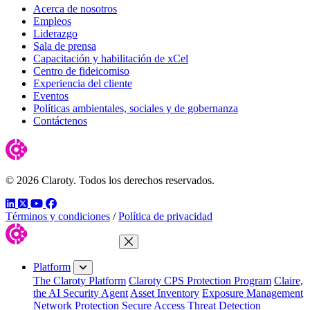
Acerca de nosotros
Empleos
Liderazgo
Sala de prensa
Capacitación y habilitación de xCel
Centro de fideicomiso
Experiencia del cliente
Eventos
Políticas ambientales, sociales y de gobernanza
Contáctenos
© 2026 Claroty. Todos los derechos reservados.
LinkedIn
Twitter
YouTube
Facebook
Términos y condiciones
/
Política de privacidad
Close Menu
Platform
The Claroty Platform
Claroty CPS Protection Program
Claire,
the AI Security Agent
Asset Inventory
Exposure Management
Network Protection
Secure Access
Threat Detection