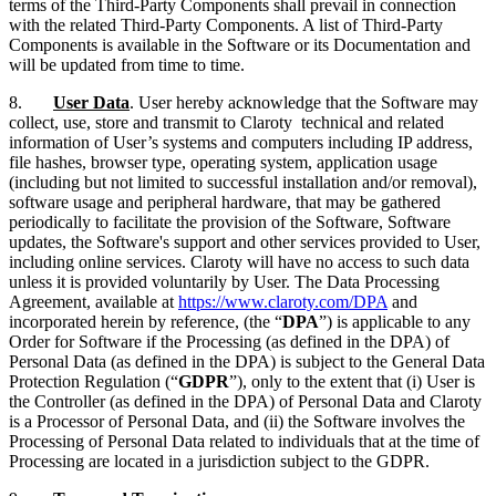
terms of the Third-Party Components shall prevail in connection
with the related Third-Party Components. A list of Third-Party
Components is available in the Software or its Documentation and
will be updated from time to time.
8.
User Data
. User hereby acknowledge that the Software may
collect, use, store and transmit to Claroty technical and related
information of User’s systems and computers including IP address,
file hashes, browser type, operating system, application usage
(including but not limited to successful installation and/or removal),
software usage and peripheral hardware, that may be gathered
periodically to facilitate the provision of the Software, Software
updates, the Software's support and other services provided to User,
including online services. Claroty will have no access to such data
unless it is provided voluntarily by User. The Data Processing
Agreement, available at
https://www.claroty.com/DPA
and
incorporated herein by reference, (the “
DPA
”) is applicable to any
Order for Software if the Processing (as defined in the DPA) of
Personal Data (as defined in the DPA) is subject to the General Data
Protection Regulation (“
GDPR
”), only to the extent that (i) User is
the Controller (as defined in the DPA) of Personal Data and Claroty
is a Processor of Personal Data, and (ii) the Software involves the
Processing of Personal Data related to individuals that at the time of
Processing are located in a jurisdiction subject to the GDPR.