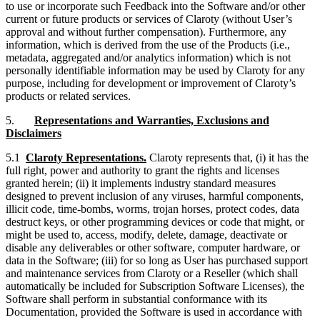
to use or incorporate such Feedback into the Software and/or other
current or future products or services of Claroty (without User’s
approval and without further compensation). Furthermore, any
information, which is derived from the use of the Products (i.e.,
metadata, aggregated and/or analytics information) which is not
personally identifiable information may be used by Claroty for any
purpose, including for development or improvement of Claroty’s
products or related services.
5.
Representations and Warranties, Exclusions and
Disclaimers
5.1
Claroty Representations.
Claroty represents that, (i) it has the
full right, power and authority to grant the rights and licenses
granted herein; (ii) it implements industry standard measures
designed to prevent inclusion of any viruses, harmful components,
illicit code, time-bombs, worms, trojan horses, protect codes, data
destruct keys, or other programming devices or code that might, or
might be used to, access, modify, delete, damage, deactivate or
disable any deliverables or other software, computer hardware, or
data in the Software; (iii) for so long as User has purchased support
and maintenance services from Claroty or a Reseller (which shall
automatically be included for Subscription Software Licenses), the
Software shall perform in substantial conformance with its
Documentation, provided the Software is used in accordance with