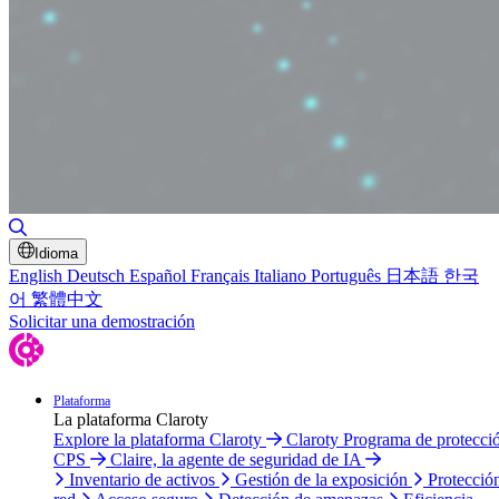
Alternar búsqueda
Idioma
English
Deutsch
Español
Français
Italiano
Português
日本語
한국
어
繁體中文
Solicitar una demostración
Plataforma
La plataforma Claroty
Explore la plataforma Claroty
Claroty Programa de protecci
CPS
Claire, la agente de seguridad de IA
Inventario de activos
Gestión de la exposición
Protecció