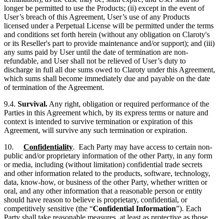
longer be permitted to use the Products; (ii) except in the event of
User’s breach of this Agreement, User’s use of any Products
licensed under a Perpetual License will be permitted under the terms
and conditions set forth herein (without any obligation on Claroty's
or its Reseller's part to provide maintenance and/or support); and (iii)
any sums paid by User until the date of termination are non-
refundable, and User shall not be relieved of User’s duty to
discharge in full all due sums owed to Claroty under this Agreement,
which sums shall become immediately due and payable on the date
of termination of the Agreement.
9.4.
Survival.
Any right, obligation or required performance of the
Parties in this Agreement which, by its express terms or nature and
context is intended to survive termination or expiration of this
Agreement, will survive any such termination or expiration.
10.
Confidentiality
. Each Party may have access to certain non-
public and/or proprietary information of the other Party, in any form
or media, including (without limitation) confidential trade secrets
and other information related to the products, software, technology,
data, know-how, or business of the other Party, whether written or
oral, and any other information that a reasonable person or entity
should have reason to believe is proprietary, confidential, or
competitively sensitive (the “
Confidential Information
”). Each
Party shall take reasonable measures, at least as protective as those