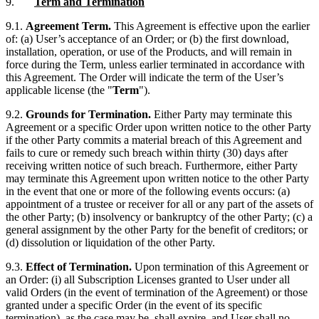
9.
Term and Termination
9.1.
Agreement Term.
This Agreement is effective upon the earlier
of: (a) User’s acceptance of an Order; or (b) the first download,
installation, operation, or use of the Products, and will remain in
force during the Term, unless earlier terminated in accordance with
this Agreement. The Order will indicate the term of the User’s
applicable license (the "
Term
").
9.2.
Grounds for Termination.
Either Party may terminate this
Agreement or a specific Order upon written notice to the other Party
if the other Party commits a material breach of this Agreement and
fails to cure or remedy such breach within thirty (30) days after
receiving written notice of such breach. Furthermore, either Party
may terminate this Agreement upon written notice to the other Party
in the event that one or more of the following events occurs: (a)
appointment of a trustee or receiver for all or any part of the assets of
the other Party; (b) insolvency or bankruptcy of the other Party; (c) a
general assignment by the other Party for the benefit of creditors; or
(d) dissolution or liquidation of the other Party.
9.3.
Effect of Termination.
Upon termination of this Agreement or
an Order: (i) all Subscription Licenses granted to User under all
valid Orders (in the event of termination of the Agreement) or those
granted under a specific Order (in the event of its specific
termination), as the case may be, shall expire, and User shall no