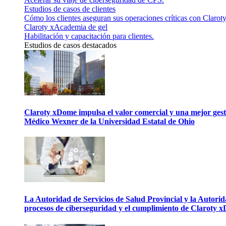
Estudios de casos de clientes
Cómo los clientes aseguran sus operaciones críticas con Claroty
Claroty xAcademia de gel
Habilitación y capacitación para clientes.
Estudios de casos destacados
Claroty xDome impulsa el valor comercial y una mejor gesti
Médico Wexner de la Universidad Estatal de Ohio
La Autoridad de Servicios de Salud Provincial y la Autori
procesos de ciberseguridad y el cumplimiento de Claroty 