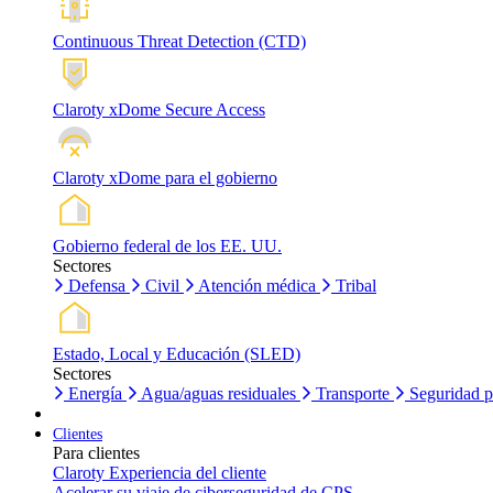
Continuous Threat Detection (CTD)
Claroty xDome Secure Access
Claroty xDome para el gobierno
Gobierno federal de los EE. UU.
Sectores
Defensa
Civil
Atención médica
Tribal
Estado, Local y Educación (SLED)
Sectores
Energía
Agua/aguas residuales
Transporte
Seguridad p
Clientes
Para clientes
Claroty Experiencia del cliente
Acelerar su viaje de ciberseguridad de CPS.