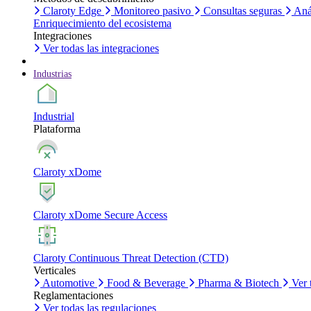
Claroty Edge
Monitoreo pasivo
Consultas seguras
Aná
Enriquecimiento del ecosistema
Integraciones
Ver todas las integraciones
Industrias
Industrial
Plataforma
Claroty xDome
Claroty xDome Secure Access
Claroty Continuous Threat Detection (CTD)
Verticales
Automotive
Food & Beverage
Pharma & Biotech
Ver 
Reglamentaciones
Ver todas las regulaciones