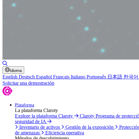
Alternar búsqueda
Idioma
English
Deutsch
Español
Français
Italiano
Português
日本語
한국어
Solicitar una demostración
Plataforma
La plataforma Claroty
Explore la plataforma Claroty
Claroty Programa de protecc
seguridad de IA
Inventario de activos
Gestión de la exposición
Protecció
de amenazas
Eficiencia operativa
Métodos de descubrimiento