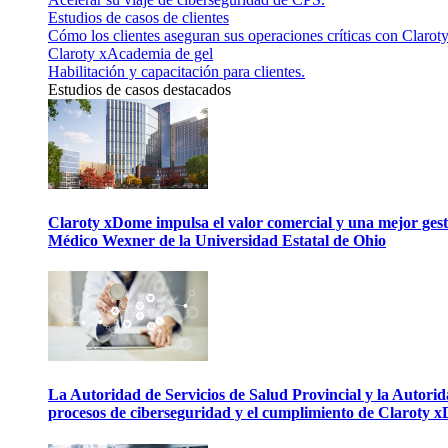
Estudios de casos de clientes
Cómo los clientes aseguran sus operaciones críticas con Claroty
Claroty xAcademia de gel
Habilitación y capacitación para clientes.
Estudios de casos destacados
Claroty xDome impulsa el valor comercial y una mejor gesti
Médico Wexner de la Universidad Estatal de Ohio
La Autoridad de Servicios de Salud Provincial y la Autori
procesos de ciberseguridad y el cumplimiento de Claroty 