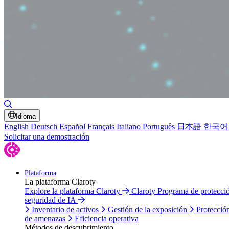
Alternar búsqueda
Idioma
English
Deutsch
Español
Français
Italiano
Português
日本語
한국어
Solicitar una demostración
Plataforma
La plataforma Claroty
Explore la plataforma Claroty
Claroty Programa de protecc
seguridad de IA
Inventario de activos
Gestión de la exposición
Protecció
de amenazas
Eficiencia operativa
Métodos de descubrimiento