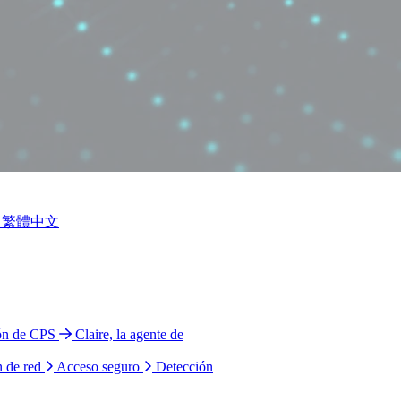
繁體中文
ión de CPS
Claire, la agente de
n de red
Acceso seguro
Detección