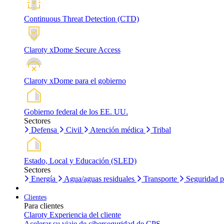
Continuous Threat Detection (CTD)
Claroty xDome Secure Access
Claroty xDome para el gobierno
Gobierno federal de los EE. UU.
Sectores
Defensa
Civil
Atención médica
Tribal
Estado, Local y Educación (SLED)
Sectores
Energía
Agua/aguas residuales
Transporte
Seguridad p
Clientes
Para clientes
Claroty Experiencia del cliente
Acelerar su viaje de ciberseguridad de CPS.