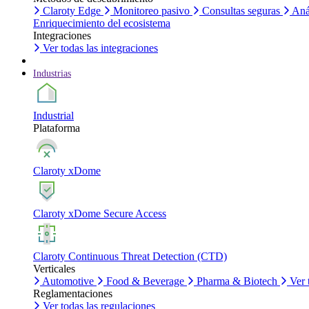
Claroty Edge
Monitoreo pasivo
Consultas seguras
Aná
Enriquecimiento del ecosistema
Integraciones
Ver todas las integraciones
Industrias
Industrial
Plataforma
Claroty xDome
Claroty xDome Secure Access
Claroty Continuous Threat Detection (CTD)
Verticales
Automotive
Food & Beverage
Pharma & Biotech
Ver 
Reglamentaciones
Ver todas las regulaciones