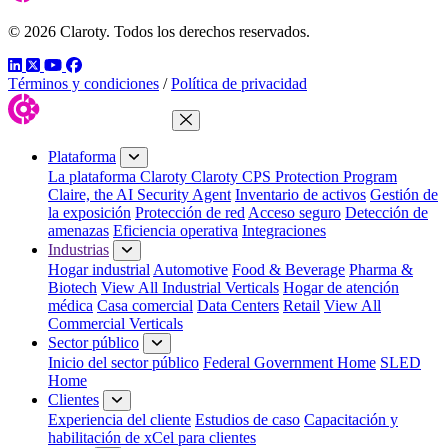
© 2026 Claroty. Todos los derechos reservados.
LinkedIn
Twitter
YouTube
Facebook
Términos y condiciones
/
Política de privacidad
Cerrar menú
Plataforma
La plataforma Claroty
Claroty CPS Protection Program
Claire, the AI Security Agent
Inventario de activos
Gestión de
la exposición
Protección de red
Acceso seguro
Detección de
amenazas
Eficiencia operativa
Integraciones
Industrias
Hogar industrial
Automotive
Food & Beverage
Pharma &
Biotech
View All Industrial Verticals
Hogar de atención
médica
Casa comercial
Data Centers
Retail
View All
Commercial Verticals
Sector público
Inicio del sector público
Federal Government Home
SLED
Home
Clientes
Experiencia del cliente
Estudios de caso
Capacitación y
habilitación de xCel para clientes