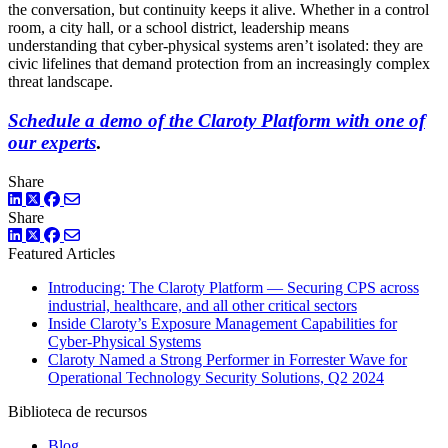
the conversation, but continuity keeps it alive. Whether in a control
room, a city hall, or a school district, leadership means
understanding that cyber-physical systems aren’t isolated: they are
civic lifelines that demand protection from an increasingly complex
threat landscape.
Schedule a demo of the Claroty Platform with one of
our experts
.
Share
LinkedIn
Twitter
Facebook
Share
LinkedIn
Twitter
Facebook
Featured Articles
Introducing: The Claroty Platform — Securing CPS across
industrial, healthcare, and all other critical sectors
Inside Claroty’s Exposure Management Capabilities for
Cyber-Physical Systems
Claroty Named a Strong Performer in Forrester Wave for
Operational Technology Security Solutions, Q2 2024
Biblioteca de recursos
Blog