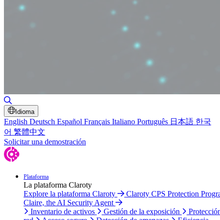
Alternar búsqueda
Idioma
English
Deutsch
Español
Français
Italiano
Português
日本語
한국
어
繁體中文
Solicitar una demostración
Plataforma
La plataforma Claroty
Explore la plataforma Claroty
Claroty CPS Protection Prog
Claire, the AI Security Agent
Inventario de activos
Gestión de la exposición
Protecció