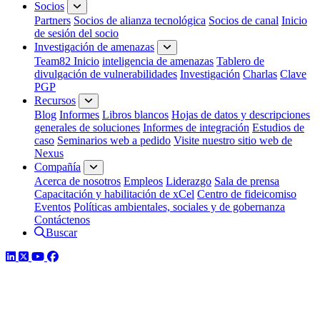
Socios
Partners
Socios de alianza tecnológica
Socios de canal
Inicio
de sesión del socio
Investigación de amenazas
Team82 Inicio
inteligencia de amenazas
Tablero de
divulgación de vulnerabilidades
Investigación
Charlas
Clave
PGP
Recursos
Blog
Informes
Libros blancos
Hojas de datos y descripciones
generales de soluciones
Informes de integración
Estudios de
caso
Seminarios web a pedido
Visite nuestro sitio web de
Nexus
Compañía
Acerca de nosotros
Empleos
Liderazgo
Sala de prensa
Capacitación y habilitación de xCel
Centro de fideicomiso
Eventos
Políticas ambientales, sociales y de gobernanza
Contáctenos
Buscar
LinkedIn
Twitter
YouTube
Facebook