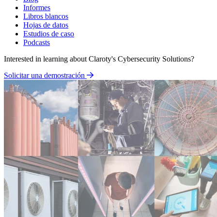
Informes
Libros blancos
Hojas de datos
Estudios de caso
Podcasts
Interested in learning about Claroty's Cybersecurity Solutions?
Solicitar una demostración