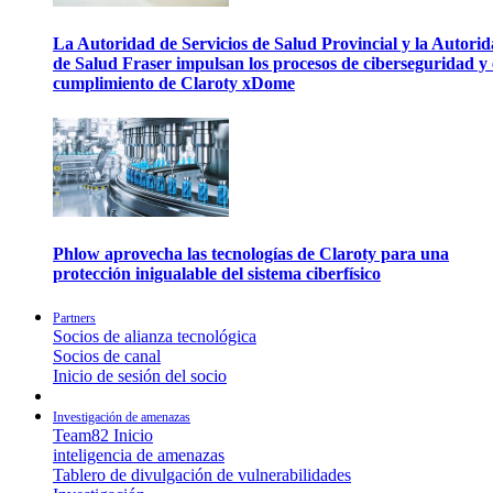
La Autoridad de Servicios de Salud Provincial y la Autori
de Salud Fraser impulsan los procesos de ciberseguridad y 
cumplimiento de Claroty xDome
Phlow aprovecha las tecnologías de Claroty para una
protección inigualable del sistema ciberfísico
Partners
Socios de alianza tecnológica
Socios de canal
Inicio de sesión del socio
Investigación de amenazas
Team82 Inicio
inteligencia de amenazas
Tablero de divulgación de vulnerabilidades