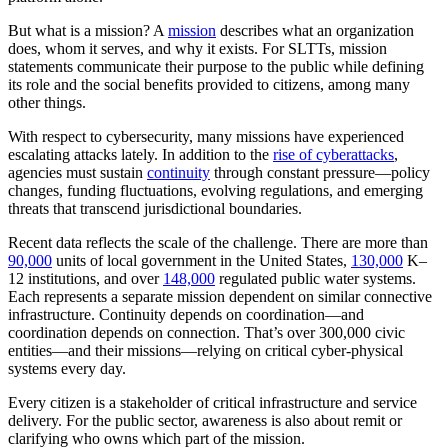
But what is a mission? A
mission
describes what an organization
does, whom it serves, and why it exists. For SLTTs, mission
statements communicate their purpose to the public while defining
its role and the social benefits provided to citizens, among many
other things.
With respect to cybersecurity, many missions have experienced
escalating attacks lately. In addition to the
rise of cyberattacks
,
agencies must sustain
continuity
through constant pressure—policy
changes, funding fluctuations, evolving regulations, and emerging
threats that transcend jurisdictional boundaries.
Recent data reflects the scale of the challenge. There are more than
90,000
units of local government in the United States,
130,000
K–
12 institutions, and over
148,000
regulated public water systems.
Each represents a separate mission dependent on similar connective
infrastructure. Continuity depends on coordination—and
coordination depends on connection. That’s over 300,000 civic
entities—and their missions—relying on critical cyber-physical
systems every day.
Every citizen is a stakeholder of critical infrastructure and service
delivery. For the public sector, awareness is also about remit or
clarifying who owns which part of the mission.