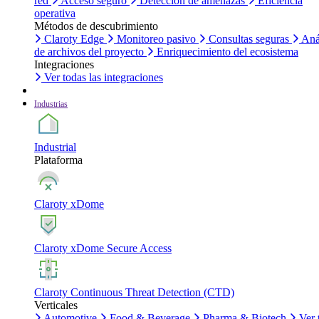
red
Acceso seguro
Detección de amenazas
Eficiencia
operativa
Métodos de descubrimiento
Claroty Edge
Monitoreo pasivo
Consultas seguras
Aná
de archivos del proyecto
Enriquecimiento del ecosistema
Integraciones
Ver todas las integraciones
Industrias
Industrial
Plataforma
Claroty xDome
Claroty xDome Secure Access
Claroty Continuous Threat Detection (CTD)
Verticales
Automotive
Food & Beverage
Pharma & Biotech
Ver 