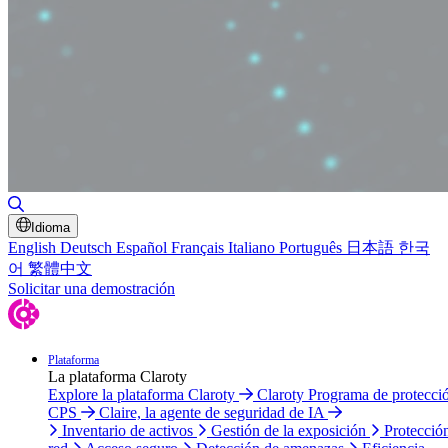
Alternar búsqueda
Idioma
English
Deutsch
Español
Français
Italiano
Português
日本語
한국
어
繁體中文
Solicitar una demostración
Plataforma
La plataforma Claroty
Explore la plataforma Claroty
Claroty Programa de protecci
CPS
Claire, la agente de seguridad de IA
Inventario de activos
Gestión de la exposición
Protecció