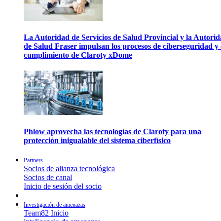
La Autoridad de Servicios de Salud Provincial y la Autori
de Salud Fraser impulsan los procesos de ciberseguridad y 
cumplimiento de Claroty xDome
Phlow aprovecha las tecnologías de Claroty para una
protección inigualable del sistema ciberfísico
Partners
Socios de alianza tecnológica
Socios de canal
Inicio de sesión del socio
Investigación de amenazas
Team82 Inicio