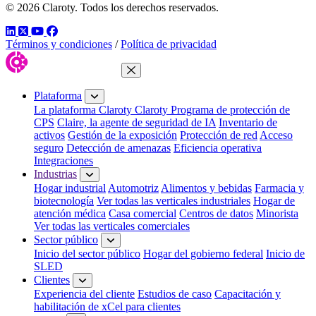
© 2026 Claroty. Todos los derechos reservados.
LinkedIn
Twitter
YouTube
Facebook
Términos y condiciones
/
Política de privacidad
Cerrar menú
Plataforma
La plataforma Claroty
Claroty Programa de protección de
CPS
Claire, la agente de seguridad de IA
Inventario de
activos
Gestión de la exposición
Protección de red
Acceso
seguro
Detección de amenazas
Eficiencia operativa
Integraciones
Industrias
Hogar industrial
Automotriz
Alimentos y bebidas
Farmacia y
biotecnología
Ver todas las verticales industriales
Hogar de
atención médica
Casa comercial
Centros de datos
Minorista
Ver todas las verticales comerciales
Sector público
Inicio del sector público
Hogar del gobierno federal
Inicio de
SLED
Clientes
Experiencia del cliente
Estudios de caso
Capacitación y
habilitación de xCel para clientes