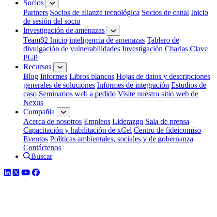
Socios
Partners
Socios de alianza tecnológica
Socios de canal
Inicio
de sesión del socio
Investigación de amenazas
Team82 Inicio
inteligencia de amenazas
Tablero de
divulgación de vulnerabilidades
Investigación
Charlas
Clave
PGP
Recursos
Blog
Informes
Libros blancos
Hojas de datos y descripciones
generales de soluciones
Informes de integración
Estudios de
caso
Seminarios web a pedido
Visite nuestro sitio web de
Nexus
Compañía
Acerca de nosotros
Empleos
Liderazgo
Sala de prensa
Capacitación y habilitación de xCel
Centro de fideicomiso
Eventos
Políticas ambientales, sociales y de gobernanza
Contáctenos
Buscar
LinkedIn
Twitter
YouTube
Facebook