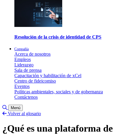
Resolución de la crisis de identidad de CPS
Compañía
Acerca de nosotros
Empleos
Liderazgo
Sala de prensa
Capacitación y habilitación de xCel
Centro de fideicomiso
Eventos
Políticas ambientales, sociales y de gobernanza
Contáctenos
Alternar búsqueda
Menú
Volver al glosario
¿Qué es una plataforma de