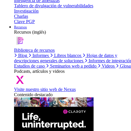
inteligencia de amenazas
Tablero de divulgación de vulnerabilidades
Investigación
Charlas
Clave PGP
Recursos
Recursos (inglés)
Biblioteca de recursos
Blog
Informes
Libros blancos
Hojas de datos y
descripciones generales de soluciones
Informes de integració
Estudios de caso
Seminarios web a pedido
Videos
Glosa
Podcasts, artículos y videos
Visite nuestro sitio web de Nexus
Contenido destacado