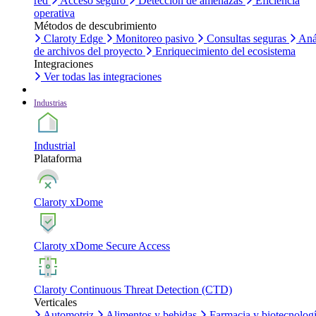
red
Acceso seguro
Detección de amenazas
Eficiencia
operativa
Métodos de descubrimiento
Claroty Edge
Monitoreo pasivo
Consultas seguras
Aná
de archivos del proyecto
Enriquecimiento del ecosistema
Integraciones
Ver todas las integraciones
Industrias
Industrial
Plataforma
Claroty xDome
Claroty xDome Secure Access
Claroty Continuous Threat Detection (CTD)
Verticales
Automotriz
Alimentos y bebidas
Farmacia y biotecnolog