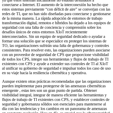
ya que estos sistemas inicialmente no estaban destinados a
conectarse a Internet. El aumento de la interconexión ha hecho que
estos sistemas previamente “con déficit de aire” se converjan con las
redes de TI, que no han sido diseñadas para conectarse y gestionarse
de la misma manera. La rápida adopción de entornos de trabajo
transformación digital, remotos e híbridos ha dejado a los equipos de
seguridad con una falta de conciencia y comprensión sobre los
desafíos únicos de estos entornos XIoT recientemente
interconectados. Sin un equipo de seguridad dedicado o ayudar a
formar una solución que se especialice en proteger los sistemas de
TO, las organizaciones sufrirán una falta de gobernanza y controles
consistentes. Para resolver esto, las organizaciones pueden asociarse
con un proveedor de seguridad de CPS que proporcione visibilidad
de todos los CPS, integre sus herramientas y flujos de trabajo de TI
existentes con CPS y ayude a extender sus controles de TI al XIoT
al unificar su gobierno de seguridad e impulsar todos los caso de uso
en su viaje hacia la resiliencia cibernética y operativa.
Aunque existen otras prácticas recomendadas que las organizaciones
pueden implementar para protegerse de las amenazas cibernéticas
emergente , estas tres son un gran punto de partida. Obtener
visibilidad integral, integrar de manera eficiente las herramientas y
flujos de trabajo de TI existentes con CPS, y establecer controles de
seguridad y gobernanza sólidos son esenciales para mantenerse al
día con las tendencias y los cambios en un panorama de amenazas