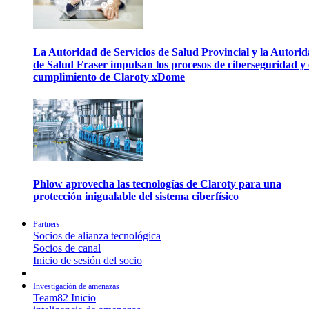
La Autoridad de Servicios de Salud Provincial y la Autori
de Salud Fraser impulsan los procesos de ciberseguridad y 
cumplimiento de Claroty xDome
Phlow aprovecha las tecnologías de Claroty para una
protección inigualable del sistema ciberfísico
Partners
Socios de alianza tecnológica
Socios de canal
Inicio de sesión del socio
Investigación de amenazas
Team82 Inicio