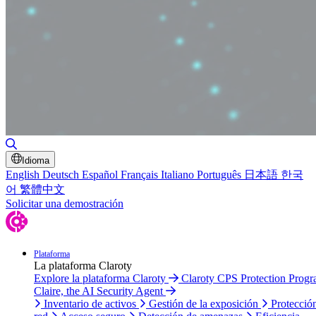
Alternar búsqueda
Idioma
English
Deutsch
Español
Français
Italiano
Português
日本語
한국
어
繁體中文
Solicitar una demostración
Plataforma
La plataforma Claroty
Explore la plataforma Claroty
Claroty CPS Protection Prog
Claire, the AI Security Agent
Inventario de activos
Gestión de la exposición
Protecció