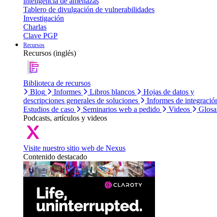
inteligencia de amenazas
Tablero de divulgación de vulnerabilidades
Investigación
Charlas
Clave PGP
Recursos
Recursos (inglés)
Biblioteca de recursos
Blog
Informes
Libros blancos
Hojas de datos y
descripciones generales de soluciones
Informes de integració
Estudios de caso
Seminarios web a pedido
Videos
Glosa
Podcasts, artículos y videos
Visite nuestro sitio web de Nexus
Contenido destacado