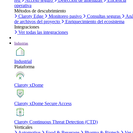
red
Acceso seguro
Detección de amenazas
Eficiencia
operativa
Métodos de descubrimiento
Claroty Edge
Monitoreo pasivo
Consultas seguras
Aná
de archivos del proyecto
Enriquecimiento del ecosistema
Integraciones
Ver todas las integraciones
Industrias
Industrial
Plataforma
Claroty xDome
Claroty xDome Secure Access
Claroty Continuous Threat Detection (CTD)
Verticales
Automotive
Food & Beverage
Pharma & Biotech
Ver 