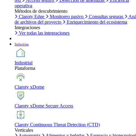
red
Acceso seguro
Detección de amenazas
Eficiencia
operativa
Métodos de descubrimiento
Claroty Edge
Monitoreo pasivo
Consultas seguras
Aná
de archivos del proyecto
Enriquecimiento del ecosistema
Integraciones
Ver todas las integraciones
Industrias
Industrial
Plataforma
Claroty xDome
Claroty xDome Secure Access
Claroty Continuous Threat Detection (CTD)
Verticales
Automotriz
Alimentos y bebidas
Farmacia y biotecnolog