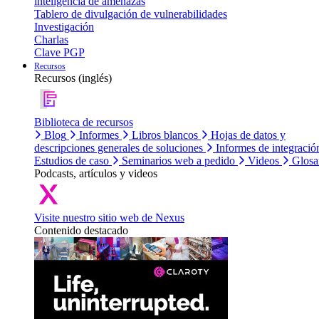
inteligencia de amenazas
Tablero de divulgación de vulnerabilidades
Investigación
Charlas
Clave PGP
Recursos
Recursos (inglés)
Biblioteca de recursos
Blog
Informes
Libros blancos
Hojas de datos y
descripciones generales de soluciones
Informes de integració
Estudios de caso
Seminarios web a pedido
Videos
Glosa
Podcasts, artículos y videos
Visite nuestro sitio web de Nexus
Contenido destacado