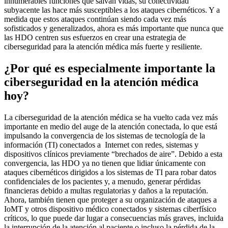
innumerables funciones que salvan vidas, su conectividad
subyacente las hace más susceptibles a los ataques cibernéticos. Y a
medida que estos ataques continúan siendo cada vez más
sofisticados y generalizados, ahora es más importante que nunca que
las HDO centren sus esfuerzos en crear una estrategia de
ciberseguridad para la atención médica más fuerte y resiliente.
¿Por qué es especialmente importante la
ciberseguridad en la atención médica
hoy?
La ciberseguridad de la atención médica se ha vuelto cada vez más
importante en medio del auge de la atención conectada, lo que está
impulsando la convergencia de los sistemas de tecnología de la
información (TI) conectados a Internet con redes, sistemas y
dispositivos clínicos previamente “brechados de aire”. Debido a esta
convergencia, las HDO ya no tienen que lidiar únicamente con
ataques cibernéticos dirigidos a los sistemas de TI para robar datos
confidenciales de los pacientes y, a menudo, generar pérdidas
financieras debido a multas regulatorias y daños a la reputación.
Ahora, también tienen que proteger a su organización de ataques a
IoMT y otros dispositivo médico conectados y sistemas ciberfísico
críticos, lo que puede dar lugar a consecuencias más graves, incluida
la interrupción de la atención al paciente o incluso la pérdida de la