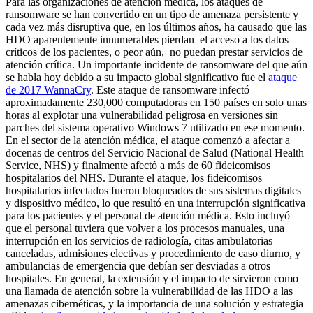
Para las organizaciones de atención médica, los ataques de
ransomware se han convertido en un tipo de amenaza persistente y
cada vez más disruptiva que, en los últimos años, ha causado que las
HDO aparentemente innumerables pierdan el acceso a los datos
críticos de los pacientes, o peor aún, no puedan prestar servicios de
atención crítica. Un importante incidente de ransomware del que aún
se habla hoy debido a su impacto global significativo fue el
ataque
de 2017 WannaCry
. Este ataque de ransomware infectó
aproximadamente 230,000 computadoras en 150 países en solo unas
horas al explotar una vulnerabilidad peligrosa en versiones sin
parches del sistema operativo Windows 7 utilizado en ese momento.
En el sector de la atención médica, el ataque comenzó a afectar a
docenas de centros del Servicio Nacional de Salud (National Health
Service, NHS) y finalmente afectó a más de 60 fideicomisos
hospitalarios del NHS. Durante el ataque, los fideicomisos
hospitalarios infectados fueron bloqueados de sus sistemas digitales
y dispositivo médico, lo que resultó en una interrupción significativa
para los pacientes y el personal de atención médica. Esto incluyó
que el personal tuviera que volver a los procesos manuales, una
interrupción en los servicios de radiología, citas ambulatorias
canceladas, admisiones electivas y procedimiento de caso diurno, y
ambulancias de emergencia que debían ser desviadas a otros
hospitales. En general, la extensión y el impacto de sirvieron como
una llamada de atención sobre la vulnerabilidad de las HDO a las
amenazas cibernéticas, y la importancia de una solución y estrategia