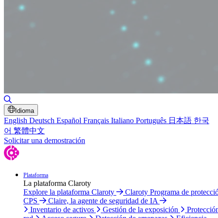
Alternar búsqueda
Idioma
English
Deutsch
Español
Français
Italiano
Português
日本語
한국
어
繁體中文
Solicitar una demostración
Plataforma
La plataforma Claroty
Explore la plataforma Claroty
Claroty Programa de protecci
CPS
Claire, la agente de seguridad de IA
Inventario de activos
Gestión de la exposición
Protecció