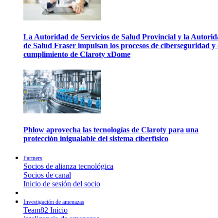
La Autoridad de Servicios de Salud Provincial y la Autori
de Salud Fraser impulsan los procesos de ciberseguridad y 
cumplimiento de Claroty xDome
Phlow aprovecha las tecnologías de Claroty para una
protección inigualable del sistema ciberfísico
Partners
Socios de alianza tecnológica
Socios de canal
Inicio de sesión del socio
Investigación de amenazas
Team82 Inicio