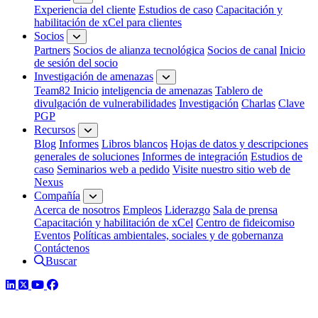
Experiencia del cliente
Estudios de caso
Capacitación y
habilitación de xCel para clientes
Socios
Partners
Socios de alianza tecnológica
Socios de canal
Inicio
de sesión del socio
Investigación de amenazas
Team82 Inicio
inteligencia de amenazas
Tablero de
divulgación de vulnerabilidades
Investigación
Charlas
Clave
PGP
Recursos
Blog
Informes
Libros blancos
Hojas de datos y descripciones
generales de soluciones
Informes de integración
Estudios de
caso
Seminarios web a pedido
Visite nuestro sitio web de
Nexus
Compañía
Acerca de nosotros
Empleos
Liderazgo
Sala de prensa
Capacitación y habilitación de xCel
Centro de fideicomiso
Eventos
Políticas ambientales, sociales y de gobernanza
Contáctenos
Buscar
LinkedIn
Twitter
YouTube
Facebook