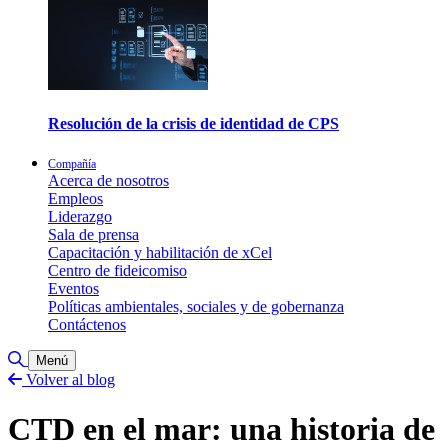
Resolución de la crisis de identidad de CPS
Compañía
Acerca de nosotros
Empleos
Liderazgo
Sala de prensa
Capacitación y habilitación de xCel
Centro de fideicomiso
Eventos
Políticas ambientales, sociales y de gobernanza
Contáctenos
Alternar búsqueda
Menú
Volver al blog
CTD en el mar: una historia de