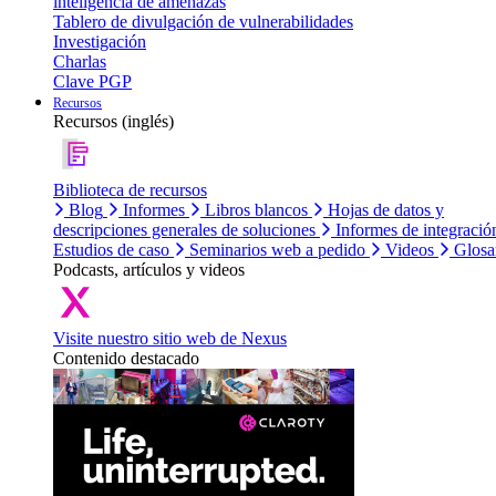
inteligencia de amenazas
Tablero de divulgación de vulnerabilidades
Investigación
Charlas
Clave PGP
Recursos
Recursos (inglés)
Biblioteca de recursos
Blog
Informes
Libros blancos
Hojas de datos y
descripciones generales de soluciones
Informes de integració
Estudios de caso
Seminarios web a pedido
Videos
Glosa
Podcasts, artículos y videos
Visite nuestro sitio web de Nexus
Contenido destacado