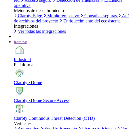
red
Acceso seguro
Detección de amenazas
Eficiencia
operativa
Métodos de descubrimiento
Claroty Edge
Monitoreo pasivo
Consultas seguras
Aná
de archivos del proyecto
Enriquecimiento del ecosistema
Integraciones
Ver todas las integraciones
Industrias
Industrial
Plataforma
Claroty xDome
Claroty xDome Secure Access
Claroty Continuous Threat Detection (CTD)
Verticales
Automotive
Food & Beverage
Pharma & Biotech
Ver 