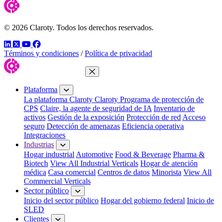
© 2026 Claroty. Todos los derechos reservados.
LinkedIn
Twitter
YouTube
Facebook
Términos y condiciones
/
Política de privacidad
Cerrar menú
Plataforma
La plataforma Claroty
Claroty Programa de protección de
CPS
Claire, la agente de seguridad de IA
Inventario de
activos
Gestión de la exposición
Protección de red
Acceso
seguro
Detección de amenazas
Eficiencia operativa
Integraciones
Industrias
Hogar industrial
Automotive
Food & Beverage
Pharma &
Biotech
View All Industrial Verticals
Hogar de atención
médica
Casa comercial
Centros de datos
Minorista
View All
Commercial Verticals
Sector público
Inicio del sector público
Hogar del gobierno federal
Inicio de
SLED
Clientes