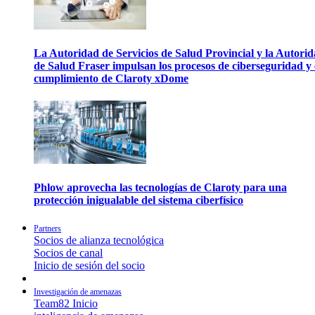
La Autoridad de Servicios de Salud Provincial y la Autori
de Salud Fraser impulsan los procesos de ciberseguridad y 
cumplimiento de Claroty xDome
Phlow aprovecha las tecnologías de Claroty para una
protección inigualable del sistema ciberfísico
Partners
Socios de alianza tecnológica
Socios de canal
Inicio de sesión del socio
Investigación de amenazas
Team82 Inicio