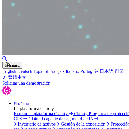
Alternar búsqueda
Idioma
English
Deutsch
Español
Français
Italiano
Português
日本語
한국
어
繁體中文
Solicitar una demostración
Plataforma
La plataforma Claroty
Explore la plataforma Claroty
Claroty Programa de protecci
CPS
Claire, la agente de seguridad de IA
Inventario de activos
Gestión de la exposición
Protecció