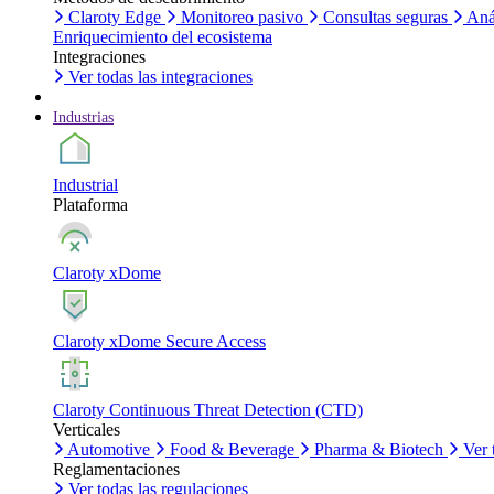
Claroty Edge
Monitoreo pasivo
Consultas seguras
Aná
Enriquecimiento del ecosistema
Integraciones
Ver todas las integraciones
Industrias
Industrial
Plataforma
Claroty xDome
Claroty xDome Secure Access
Claroty Continuous Threat Detection (CTD)
Verticales
Automotive
Food & Beverage
Pharma & Biotech
Ver 
Reglamentaciones
Ver todas las regulaciones