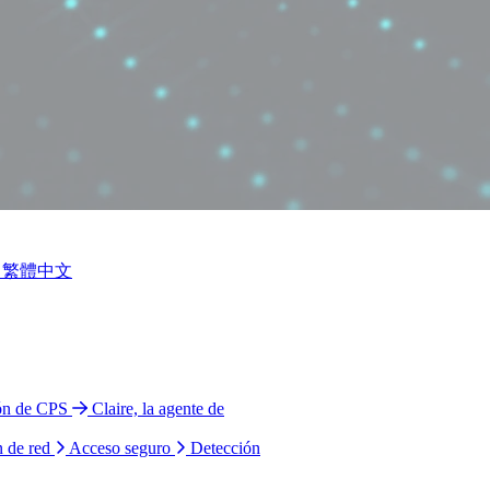
繁體中文
ión de CPS
Claire, la agente de
n de red
Acceso seguro
Detección