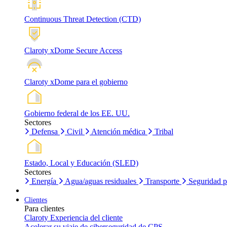
Continuous Threat Detection (CTD)
Claroty xDome Secure Access
Claroty xDome para el gobierno
Gobierno federal de los EE. UU.
Sectores
Defensa
Civil
Atención médica
Tribal
Estado, Local y Educación (SLED)
Sectores
Energía
Agua/aguas residuales
Transporte
Seguridad p
Clientes
Para clientes
Claroty Experiencia del cliente
Acelerar su viaje de ciberseguridad de CPS.