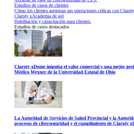
Estudios de casos de clientes
Cómo los clientes aseguran sus operaciones críticas con Claroty
Claroty xAcademia de gel
Habilitación y capacitación para clientes.
Estudios de casos destacados
Claroty xDome impulsa el valor comercial y una mejor gesti
Médico Wexner de la Universidad Estatal de Ohio
La Autoridad de Servicios de Salud Provincial y la Autori
procesos de ciberseguridad y el cumplimiento de Claroty 