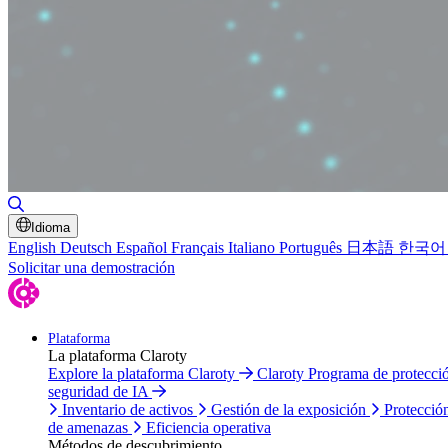
Alternar búsqueda
Idioma
English
Deutsch
Español
Français
Italiano
Português
日本語
한국어
Solicitar una demostración
Plataforma
La plataforma Claroty
Explore la plataforma Claroty
Claroty Programa de protecc
seguridad de IA
Inventario de activos
Gestión de la exposición
Protecció
de amenazas
Eficiencia operativa
Métodos de descubrimiento