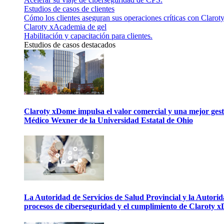
Estudios de casos de clientes
Cómo los clientes aseguran sus operaciones críticas con Claroty
Claroty xAcademia de gel
Habilitación y capacitación para clientes.
Estudios de casos destacados
Claroty xDome impulsa el valor comercial y una mejor gesti
Médico Wexner de la Universidad Estatal de Ohio
La Autoridad de Servicios de Salud Provincial y la Autori
procesos de ciberseguridad y el cumplimiento de Claroty 