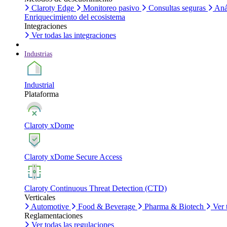
Claroty Edge
Monitoreo pasivo
Consultas seguras
Aná
Enriquecimiento del ecosistema
Integraciones
Ver todas las integraciones
Industrias
Industrial
Plataforma
Claroty xDome
Claroty xDome Secure Access
Claroty Continuous Threat Detection (CTD)
Verticales
Automotive
Food & Beverage
Pharma & Biotech
Ver 
Reglamentaciones
Ver todas las regulaciones