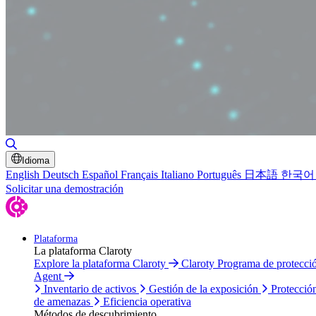
Alternar búsqueda
Idioma
English
Deutsch
Español
Français
Italiano
Português
日本語
한국어
Solicitar una demostración
Plataforma
La plataforma Claroty
Explore la plataforma Claroty
Claroty Programa de protecc
Agent
Inventario de activos
Gestión de la exposición
Protecció
de amenazas
Eficiencia operativa
Métodos de descubrimiento