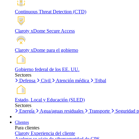
Continuous Threat Detection (CTD)
Claroty xDome Secure Access
Claroty xDome para el gobierno
Gobierno federal de los EE. UU.
Sectores
Defensa
Civil
Atención médica
Tribal
Estado, Local y Educación (SLED)
Sectores
Energía
Agua/aguas residuales
Transporte
Seguridad p
Clientes
Para clientes
Claroty Experiencia del cliente
Acelerar su viaje de ciberseguridad de CPS.