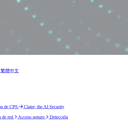
繁體中文
ión de CPS
Claire, the AI Security
n de red
Acceso seguro
Detección