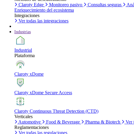
Claroty Edge
Monitoreo pasivo
Consultas seguras
Aná
Enriquecimiento del ecosistema
Integraciones
Ver todas las integraciones
Industrias
Industrial
Plataforma
Claroty xDome
Claroty xDome Secure Access
Claroty Continuous Threat Detection (CTD)
Verticales
Automotive
Food & Beverage
Pharma & Biotech
Ver 
Reglamentaciones
Ver todas las regulaciones