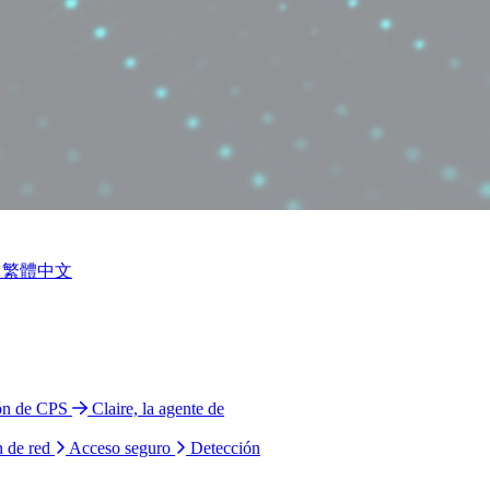
繁體中文
ión de CPS
Claire, la agente de
n de red
Acceso seguro
Detección