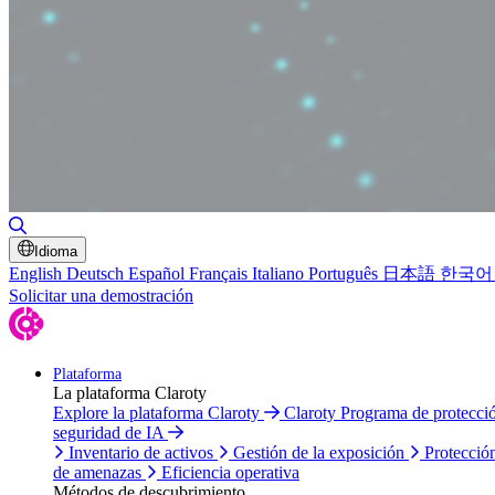
Alternar búsqueda
Idioma
English
Deutsch
Español
Français
Italiano
Português
日本語
한국어
Solicitar una demostración
Plataforma
La plataforma Claroty
Explore la plataforma Claroty
Claroty Programa de protecc
seguridad de IA
Inventario de activos
Gestión de la exposición
Protecció
de amenazas
Eficiencia operativa
Métodos de descubrimiento