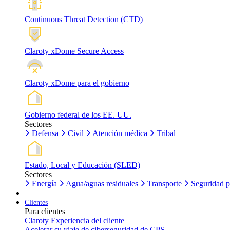
Continuous Threat Detection (CTD)
Claroty xDome Secure Access
Claroty xDome para el gobierno
Gobierno federal de los EE. UU.
Sectores
Defensa
Civil
Atención médica
Tribal
Estado, Local y Educación (SLED)
Sectores
Energía
Agua/aguas residuales
Transporte
Seguridad p
Clientes
Para clientes
Claroty Experiencia del cliente
Acelerar su viaje de ciberseguridad de CPS.