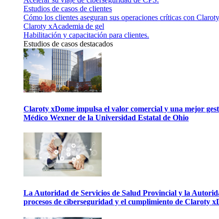
Estudios de casos de clientes
Cómo los clientes aseguran sus operaciones críticas con Claroty
Claroty xAcademia de gel
Habilitación y capacitación para clientes.
Estudios de casos destacados
Claroty xDome impulsa el valor comercial y una mejor gesti
Médico Wexner de la Universidad Estatal de Ohio
La Autoridad de Servicios de Salud Provincial y la Autori
procesos de ciberseguridad y el cumplimiento de Claroty 