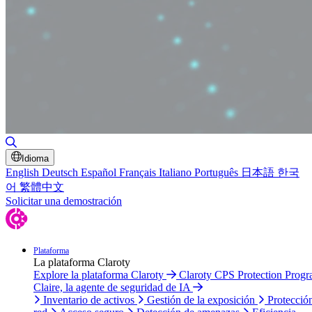
Alternar búsqueda
Idioma
English
Deutsch
Español
Français
Italiano
Português
日本語
한국
어
繁體中文
Solicitar una demostración
Plataforma
La plataforma Claroty
Explore la plataforma Claroty
Claroty CPS Protection Prog
Claire, la agente de seguridad de IA
Inventario de activos
Gestión de la exposición
Protecció