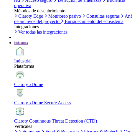
red
Acceso seguro
Detección de amenazas
Eficiencia
operativa
Métodos de descubrimiento
Claroty Edge
Monitoreo pasivo
Consultas seguras
Aná
de archivos del proyecto
Enriquecimiento del ecosistema
Integraciones
Ver todas las integraciones
Industrias
Industrial
Plataforma
Claroty xDome
Claroty xDome Secure Access
Claroty Continuous Threat Detection (CTD)
Verticales
Automotive
Food & Beverage
Pharma & Biotech
Ver 