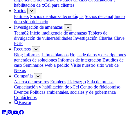
habilitación de xCel para clientes
Socios
Partners
Socios de alianza tecnológica
Socios de canal
Inicio
de sesión del socio
Investigación de amenazas
Team82 Inicio
inteligencia de amenazas
Tablero de
divulgación de vulnerabilidades
Investigación
Charlas
Clave
PGP
Recursos
Blog
Informes
Libros blancos
Hojas de datos y descripciones
generales de soluciones
Informes de integración
Estudios de
caso
Seminarios web a pedido
Visite nuestro sitio web de
Nexus
Compañía
Acerca de nosotros
Empleos
Liderazgo
Sala de prensa
Capacitación y habilitación de xCel
Centro de fideicomiso
Eventos
Políticas ambientales, sociales y de gobernanza
Contáctenos
Buscar
LinkedIn
Twitter
YouTube
Facebook