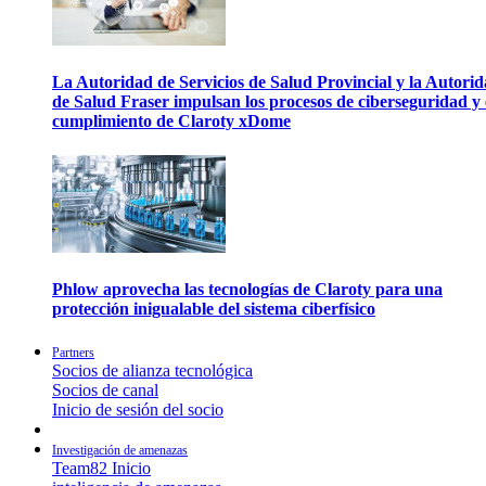
La Autoridad de Servicios de Salud Provincial y la Autori
de Salud Fraser impulsan los procesos de ciberseguridad y 
cumplimiento de Claroty xDome
Phlow aprovecha las tecnologías de Claroty para una
protección inigualable del sistema ciberfísico
Partners
Socios de alianza tecnológica
Socios de canal
Inicio de sesión del socio
Investigación de amenazas
Team82 Inicio