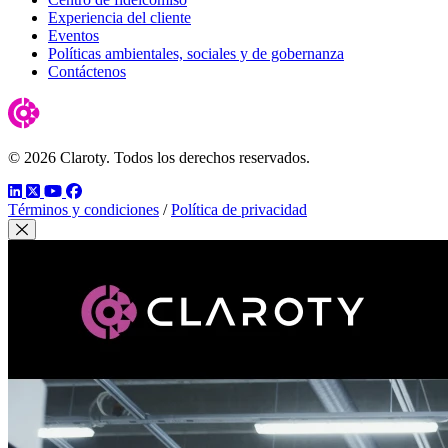
Experiencia del cliente
Eventos
Políticas ambientales, sociales y de gobernanza
Contáctenos
© 2026 Claroty. Todos los derechos reservados.
LinkedIn
Twitter
YouTube
Facebook
Términos y condiciones
/
Política de privacidad
Cerrar modal