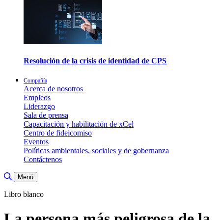
Resolución de la crisis de identidad de CPS
Compañía
Acerca de nosotros
Empleos
Liderazgo
Sala de prensa
Capacitación y habilitación de xCel
Centro de fideicomiso
Eventos
Políticas ambientales, sociales y de gobernanza
Contáctenos
Alternar búsqueda
Menú
Libro blanco
La persona más peligrosa de la