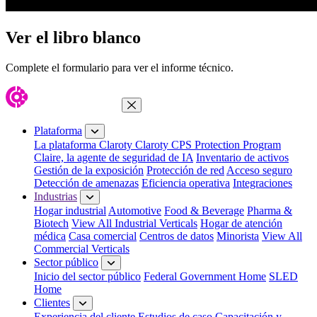
Ver el libro blanco
Complete el formulario para ver el informe técnico.
Cerrar menú
Plataforma
La plataforma Claroty
Claroty CPS Protection Program
Claire, la agente de seguridad de IA
Inventario de activos
Gestión de la exposición
Protección de red
Acceso seguro
Detección de amenazas
Eficiencia operativa
Integraciones
Industrias
Hogar industrial
Automotive
Food & Beverage
Pharma &
Biotech
View All Industrial Verticals
Hogar de atención
médica
Casa comercial
Centros de datos
Minorista
View All
Commercial Verticals
Sector público
Inicio del sector público
Federal Government Home
SLED
Home
Clientes
Experiencia del cliente
Estudios de caso
Capacitación y