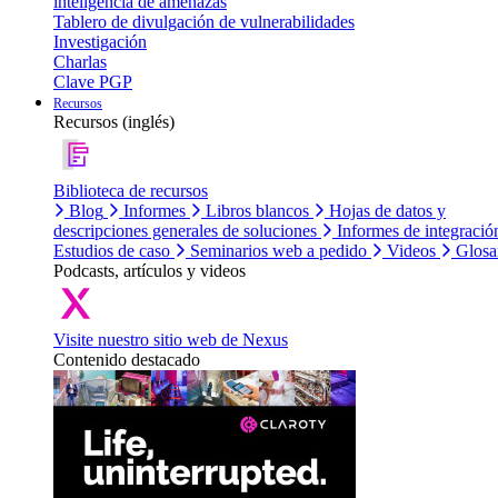
inteligencia de amenazas
Tablero de divulgación de vulnerabilidades
Investigación
Charlas
Clave PGP
Recursos
Recursos (inglés)
Biblioteca de recursos
Blog
Informes
Libros blancos
Hojas de datos y
descripciones generales de soluciones
Informes de integració
Estudios de caso
Seminarios web a pedido
Videos
Glosa
Podcasts, artículos y videos
Visite nuestro sitio web de Nexus
Contenido destacado