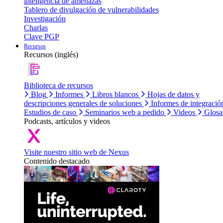
inteligencia de amenazas
Tablero de divulgación de vulnerabilidades
Investigación
Charlas
Clave PGP
Recursos
Recursos (inglés)
Biblioteca de recursos
Blog
Informes
Libros blancos
Hojas de datos y
descripciones generales de soluciones
Informes de integració
Estudios de caso
Seminarios web a pedido
Videos
Glosa
Podcasts, artículos y videos
Visite nuestro sitio web de Nexus
Contenido destacado