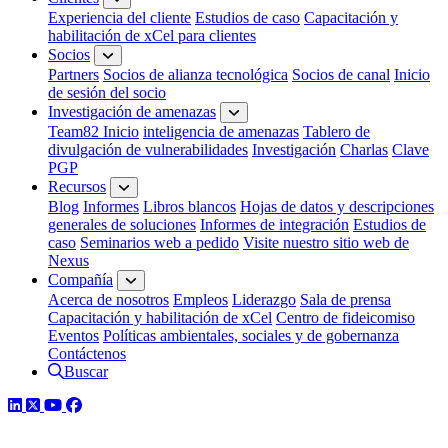
Experiencia del cliente
Estudios de caso
Capacitación y
habilitación de xCel para clientes
Socios
Partners
Socios de alianza tecnológica
Socios de canal
Inicio
de sesión del socio
Investigación de amenazas
Team82 Inicio
inteligencia de amenazas
Tablero de
divulgación de vulnerabilidades
Investigación
Charlas
Clave
PGP
Recursos
Blog
Informes
Libros blancos
Hojas de datos y descripciones
generales de soluciones
Informes de integración
Estudios de
caso
Seminarios web a pedido
Visite nuestro sitio web de
Nexus
Compañía
Acerca de nosotros
Empleos
Liderazgo
Sala de prensa
Capacitación y habilitación de xCel
Centro de fideicomiso
Eventos
Políticas ambientales, sociales y de gobernanza
Contáctenos
Buscar
LinkedIn
Twitter
YouTube
Facebook