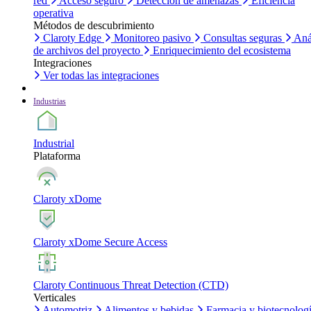
red
Acceso seguro
Detección de amenazas
Eficiencia
operativa
Métodos de descubrimiento
Claroty Edge
Monitoreo pasivo
Consultas seguras
Aná
de archivos del proyecto
Enriquecimiento del ecosistema
Integraciones
Ver todas las integraciones
Industrias
Industrial
Plataforma
Claroty xDome
Claroty xDome Secure Access
Claroty Continuous Threat Detection (CTD)
Verticales
Automotriz
Alimentos y bebidas
Farmacia y biotecnolog