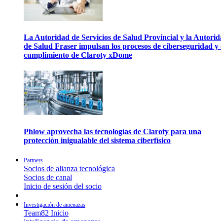
La Autoridad de Servicios de Salud Provincial y la Autori
de Salud Fraser impulsan los procesos de ciberseguridad y 
cumplimiento de Claroty xDome
Phlow aprovecha las tecnologías de Claroty para una
protección inigualable del sistema ciberfísico
Partners
Socios de alianza tecnológica
Socios de canal
Inicio de sesión del socio
Investigación de amenazas
Team82 Inicio