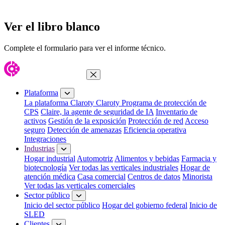
Ver el libro blanco
Complete el formulario para ver el informe técnico.
Cerrar menú
Plataforma
La plataforma Claroty
Claroty Programa de protección de
CPS
Claire, la agente de seguridad de IA
Inventario de
activos
Gestión de la exposición
Protección de red
Acceso
seguro
Detección de amenazas
Eficiencia operativa
Integraciones
Industrias
Hogar industrial
Automotriz
Alimentos y bebidas
Farmacia y
biotecnología
Ver todas las verticales industriales
Hogar de
atención médica
Casa comercial
Centros de datos
Minorista
Ver todas las verticales comerciales
Sector público
Inicio del sector público
Hogar del gobierno federal
Inicio de
SLED
Clientes