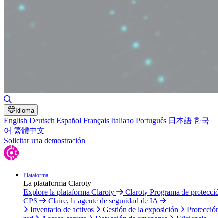
Alternar búsqueda
Idioma
English
Deutsch
Español
Français
Italiano
Português
日本語
한국
어
繁體中文
Solicitar una demostración
Plataforma
La plataforma Claroty
Explore la plataforma Claroty
Claroty Programa de protecci
CPS
Claire, la agente de seguridad de IA
Inventario de activos
Gestión de la exposición
Protecció