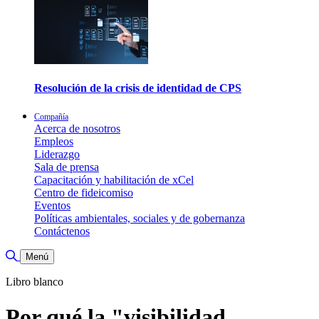
Resolución de la crisis de identidad de CPS
Compañía
Acerca de nosotros
Empleos
Liderazgo
Sala de prensa
Capacitación y habilitación de xCel
Centro de fideicomiso
Eventos
Políticas ambientales, sociales y de gobernanza
Contáctenos
Alternar búsqueda
Menú
Libro blanco
Por qué la "visibilidad