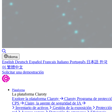
Alternar búsqueda
Idioma
English
Deutsch
Español
Français
Italiano
Português
日本語
한국
어
繁體中文
Solicitar una demostración
Plataforma
La plataforma Claroty
Explore la plataforma Claroty
Claroty Programa de protecci
CPS
Claire, la agente de seguridad de IA
Inventario de activos
Gestión de la exposición
Protecció