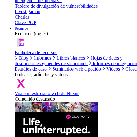
inteligencia de amenazas
Tablero de divulgación de vulnerabilidades
Investigación
Charlas
Clave PGP
Recursos
Recursos (inglés)
Biblioteca de recursos
Blog
Informes
Libros blancos
Hojas de datos y
descripciones generales de soluciones
Informes de integració
Estudios de caso
Seminarios web a pedido
Videos
Glosa
Podcasts, artículos y videos
Visite nuestro sitio web de Nexus
Contenido destacado