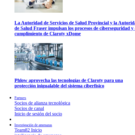
La Autoridad de Servicios de Salud Provincial y la Autori
de Salud Fraser impulsan los procesos de ciberseguridad y 
cumplimiento de Claroty xDome
Phlow aprovecha las tecnologías de Claroty para una
protección inigualable del sistema ciberfísico
Partners
Socios de alianza tecnológica
Socios de canal
Inicio de sesión del socio
Investigación de amenazas
Team82 Inicio