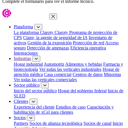
Complete el formulario para ver el informe técnico.
Cerrar menú
Plataforma
La plataforma Claroty
Claroty Programa de protección de
CPS
Claire, la agente de seguridad de IA
Inventario de
activos
Gestión de la exposición
Protección de red
Acceso
seguro
Detección de amenazas
Eficiencia operativa
Integraciones
Industrias
Hogar industrial
Automotriz
Alimentos y bebidas
Farmacia y
biotecnología
Ver todas las verticales industriales
Hogar de
atención médica
Casa comercial
Centros de datos
Minorista
Ver todas las verticales comerciales
Sector público
Inicio del sector público
Hogar del gobierno federal
Inicio de
SLED
Clientes
Experiencia del cliente
Estudios de caso
Capacitación y
habilitación de xCel para clientes
Socios
Partners
Socios de alianza tecnológica
Socios de canal
Inicio