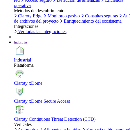
red
Acceso seguro
Detección de amenazas
Eficiencia
operativa
Métodos de descubrimiento
Claroty Edge
Monitoreo pasivo
Consultas seguras
Aná
de archivos del proyecto
Enriquecimiento del ecosistema
Integraciones
Ver todas las integraciones
Industrias
Industrial
Plataforma
Claroty xDome
Claroty xDome Secure Access
Claroty Continuous Threat Detection (CTD)
Verticales
Automotriz
Alimentos y bebidas
Farmacia y biotecnolog