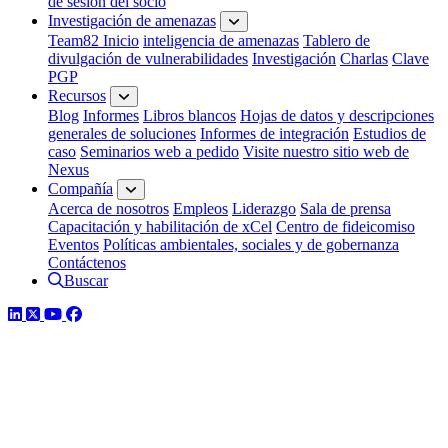
de sesión del socio
Investigación de amenazas
Team82 Inicio
inteligencia de amenazas
Tablero de
divulgación de vulnerabilidades
Investigación
Charlas
Clave
PGP
Recursos
Blog
Informes
Libros blancos
Hojas de datos y descripciones
generales de soluciones
Informes de integración
Estudios de
caso
Seminarios web a pedido
Visite nuestro sitio web de
Nexus
Compañía
Acerca de nosotros
Empleos
Liderazgo
Sala de prensa
Capacitación y habilitación de xCel
Centro de fideicomiso
Eventos
Políticas ambientales, sociales y de gobernanza
Contáctenos
Buscar
LinkedIn
Twitter
YouTube
Facebook