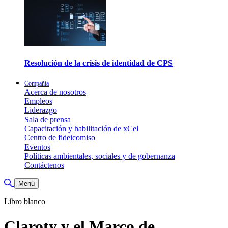
Resolución de la crisis de identidad de CPS
Compañía
Acerca de nosotros
Empleos
Liderazgo
Sala de prensa
Capacitación y habilitación de xCel
Centro de fideicomiso
Eventos
Políticas ambientales, sociales y de gobernanza
Contáctenos
Alternar búsqueda
Menú
Libro blanco
Claroty y el Marco de