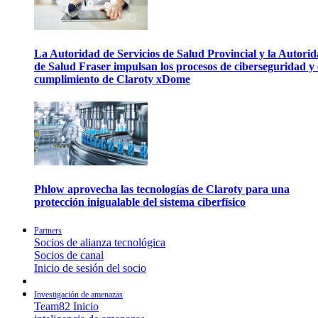
La Autoridad de Servicios de Salud Provincial y la Autori
de Salud Fraser impulsan los procesos de ciberseguridad y 
cumplimiento de Claroty xDome
Phlow aprovecha las tecnologías de Claroty para una
protección inigualable del sistema ciberfísico
Partners
Socios de alianza tecnológica
Socios de canal
Inicio de sesión del socio
Investigación de amenazas
Team82 Inicio