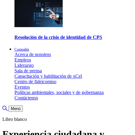
Resolución de la crisis de identidad de CPS
Compañía
Acerca de nosotros
Empleos
Liderazgo
Sala de prensa
Capacitación y habilitación de xCel
Centro de fideicomiso
Eventos
Políticas ambientales, sociales y de gobernanza
Contáctenos
Alternar búsqueda
Menú
Libro blanco
Experiencia ciudadana y