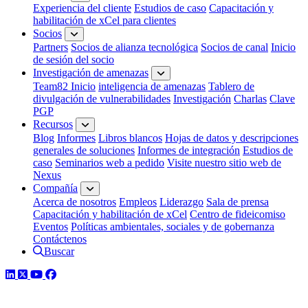
Experiencia del cliente
Estudios de caso
Capacitación y
habilitación de xCel para clientes
Socios
Partners
Socios de alianza tecnológica
Socios de canal
Inicio
de sesión del socio
Investigación de amenazas
Team82 Inicio
inteligencia de amenazas
Tablero de
divulgación de vulnerabilidades
Investigación
Charlas
Clave
PGP
Recursos
Blog
Informes
Libros blancos
Hojas de datos y descripciones
generales de soluciones
Informes de integración
Estudios de
caso
Seminarios web a pedido
Visite nuestro sitio web de
Nexus
Compañía
Acerca de nosotros
Empleos
Liderazgo
Sala de prensa
Capacitación y habilitación de xCel
Centro de fideicomiso
Eventos
Políticas ambientales, sociales y de gobernanza
Contáctenos
Buscar
LinkedIn
Twitter
YouTube
Facebook