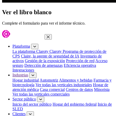
Ver el libro blanco
Complete el formulario para ver el informe técnico.
Cerrar menú
Plataforma
La plataforma Claroty
Claroty Programa de protección de
CPS
Claire, la agente de seguridad de IA
Inventario de
activos
Gestión de la exposición
Protección de red
Acceso
seguro
Detección de amenazas
Eficiencia operativa
Integraciones
Industrias
Hogar industrial
Automotriz
Alimentos y bebidas
Farmacia y
biotecnología
Ver todas las verticales industriales
Hogar de
atención médica
Casa comercial
Centros de datos
Minorista
Ver todas las verticales comerciales
Sector público
Inicio del sector público
Hogar del gobierno federal
Inicio de
SLED
Clientes