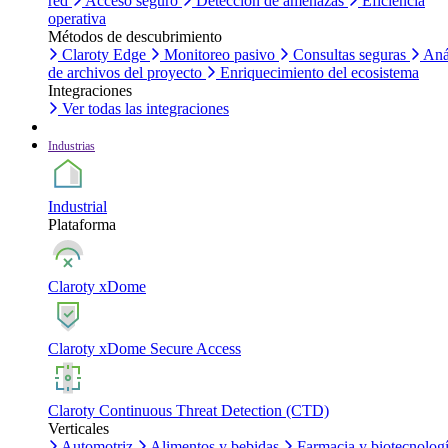
red
Acceso seguro
Detección de amenazas
Eficiencia
operativa
Métodos de descubrimiento
Claroty Edge
Monitoreo pasivo
Consultas seguras
Aná
de archivos del proyecto
Enriquecimiento del ecosistema
Integraciones
Ver todas las integraciones
Industrias
Industrial
Plataforma
Claroty xDome
Claroty xDome Secure Access
Claroty Continuous Threat Detection (CTD)
Verticales
Automotriz
Alimentos y bebidas
Farmacia y biotecnolog