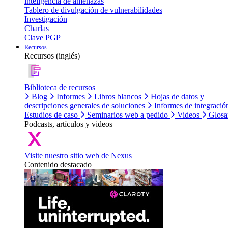
inteligencia de amenazas
Tablero de divulgación de vulnerabilidades
Investigación
Charlas
Clave PGP
Recursos
Recursos (inglés)
Biblioteca de recursos
Blog
Informes
Libros blancos
Hojas de datos y
descripciones generales de soluciones
Informes de integració
Estudios de caso
Seminarios web a pedido
Videos
Glosa
Podcasts, artículos y videos
Visite nuestro sitio web de Nexus
Contenido destacado