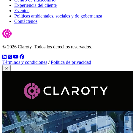
Experiencia del cliente
Eventos
Políticas ambientales, sociales y de gobernanza
Contáctenos
© 2026 Claroty. Todos los derechos reservados.
LinkedIn
Twitter
YouTube
Facebook
Términos y condiciones
/
Política de privacidad
Cerrar modal