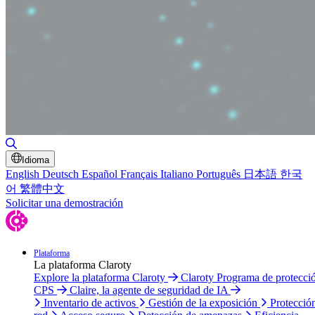
Alternar búsqueda
Idioma
English
Deutsch
Español
Français
Italiano
Português
日本語
한국
어
繁體中文
Solicitar una demostración
Plataforma
La plataforma Claroty
Explore la plataforma Claroty
Claroty Programa de protecci
CPS
Claire, la agente de seguridad de IA
Inventario de activos
Gestión de la exposición
Protecció