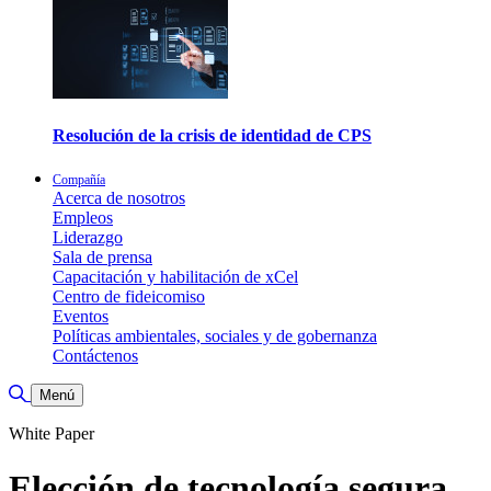
Resolución de la crisis de identidad de CPS
Compañía
Acerca de nosotros
Empleos
Liderazgo
Sala de prensa
Capacitación y habilitación de xCel
Centro de fideicomiso
Eventos
Políticas ambientales, sociales y de gobernanza
Contáctenos
Alternar búsqueda
Menú
White Paper
Elección de tecnología segura