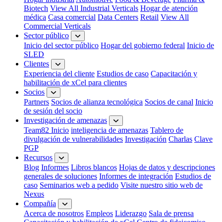
Biotech
View All Industrial Verticals
Hogar de atención
médica
Casa comercial
Data Centers
Retail
View All
Commercial Verticals
Sector público
Inicio del sector público
Hogar del gobierno federal
Inicio de
SLED
Clientes
Experiencia del cliente
Estudios de caso
Capacitación y
habilitación de xCel para clientes
Socios
Partners
Socios de alianza tecnológica
Socios de canal
Inicio
de sesión del socio
Investigación de amenazas
Team82 Inicio
inteligencia de amenazas
Tablero de
divulgación de vulnerabilidades
Investigación
Charlas
Clave
PGP
Recursos
Blog
Informes
Libros blancos
Hojas de datos y descripciones
generales de soluciones
Informes de integración
Estudios de
caso
Seminarios web a pedido
Visite nuestro sitio web de
Nexus
Compañía
Acerca de nosotros
Empleos
Liderazgo
Sala de prensa