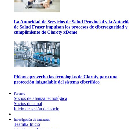
La Autoridad de Servicios de Salud Provincial y la Autori
de Salud Fraser impulsan los procesos de ciberseguridad y 
cumplimiento de Claroty xDome
Phlow aprovecha las tecnologías de Claroty para una
protección inigualable del sistema ciberfísico
Partners
Socios de alianza tecnológica
Socios de canal
Inicio de sesión del socio
Investigación de amenazas
Team82 Inicio