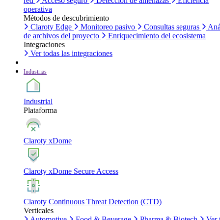
red
Acceso seguro
Detección de amenazas
Eficiencia
operativa
Métodos de descubrimiento
Claroty Edge
Monitoreo pasivo
Consultas seguras
Aná
de archivos del proyecto
Enriquecimiento del ecosistema
Integraciones
Ver todas las integraciones
Industrias
Industrial
Plataforma
Claroty xDome
Claroty xDome Secure Access
Claroty Continuous Threat Detection (CTD)
Verticales
Automotive
Food & Beverage
Pharma & Biotech
Ver 