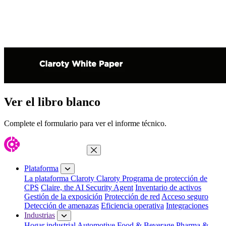
Ver el libro blanco
Complete el formulario para ver el informe técnico.
Cerrar menú
Plataforma
La plataforma Claroty
Claroty Programa de protección de
CPS
Claire, the AI Security Agent
Inventario de activos
Gestión de la exposición
Protección de red
Acceso seguro
Detección de amenazas
Eficiencia operativa
Integraciones
Industrias
Hogar industrial
Automotive
Food & Beverage
Pharma &