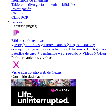
inteligencia de amenazas
Tablero de divulgación de vulnerabilidades
Investigación
Charlas
Clave PGP
Recursos
Recursos (inglés)
Biblioteca de recursos
Blog
Informes
Libros blancos
Hojas de datos y
descripciones generales de soluciones
Informes de integració
Estudios de caso
Seminarios web a pedido
Videos
Glosa
Podcasts, artículos y videos
Visite nuestro sitio web de Nexus
Contenido destacado