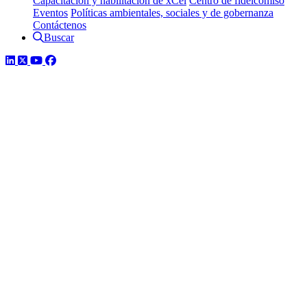
Capacitación y habilitación de xCel
Centro de fideicomiso
Eventos
Políticas ambientales, sociales y de gobernanza
Contáctenos
Buscar
LinkedIn
Twitter
YouTube
Facebook