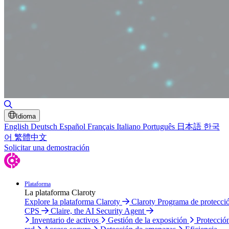
Alternar búsqueda
Idioma
English
Deutsch
Español
Français
Italiano
Português
日本語
한국
어
繁體中文
Solicitar una demostración
Plataforma
La plataforma Claroty
Explore la plataforma Claroty
Claroty Programa de protecci
CPS
Claire, the AI Security Agent
Inventario de activos
Gestión de la exposición
Protecció