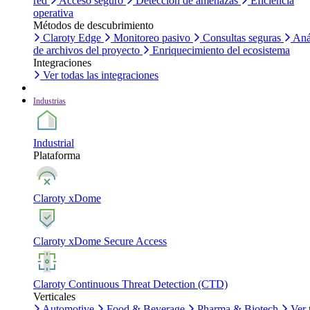
red
Acceso seguro
Detección de amenazas
Eficiencia
operativa
Métodos de descubrimiento
Claroty Edge
Monitoreo pasivo
Consultas seguras
Aná
de archivos del proyecto
Enriquecimiento del ecosistema
Integraciones
Ver todas las integraciones
Industrias
Industrial
Plataforma
Claroty xDome
Claroty xDome Secure Access
Claroty Continuous Threat Detection (CTD)
Verticales
Automotive
Food & Beverage
Pharma & Biotech
Ver 