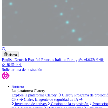
Alternar búsqueda
Idioma
English
Deutsch
Español
Français
Italiano
Português
日本語
한국
어
繁體中文
Solicitar una demostración
Plataforma
La plataforma Claroty
Explore la plataforma Claroty
Claroty Programa de protecci
CPS
Claire, la agente de seguridad de IA
Inventario de activos
Gestión de la exposición
Protecció