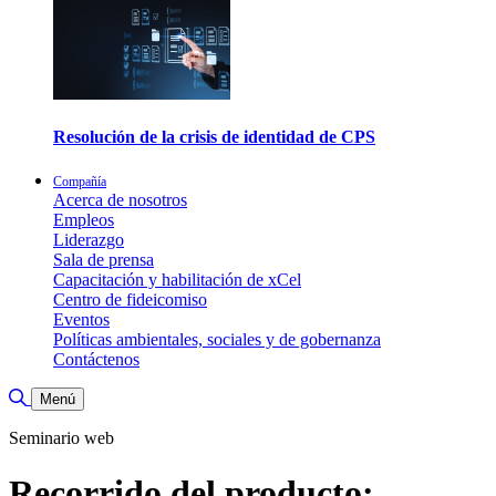
Resolución de la crisis de identidad de CPS
Compañía
Acerca de nosotros
Empleos
Liderazgo
Sala de prensa
Capacitación y habilitación de xCel
Centro de fideicomiso
Eventos
Políticas ambientales, sociales y de gobernanza
Contáctenos
Alternar búsqueda
Menú
Seminario web
Recorrido del producto: