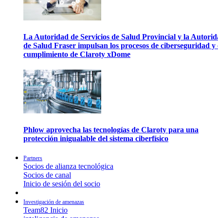
La Autoridad de Servicios de Salud Provincial y la Autori
de Salud Fraser impulsan los procesos de ciberseguridad y 
cumplimiento de Claroty xDome
Phlow aprovecha las tecnologías de Claroty para una
protección inigualable del sistema ciberfísico
Partners
Socios de alianza tecnológica
Socios de canal
Inicio de sesión del socio
Investigación de amenazas
Team82 Inicio