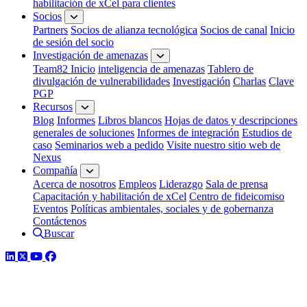
habilitación de xCel para clientes
Socios
Partners
Socios de alianza tecnológica
Socios de canal
Inicio
de sesión del socio
Investigación de amenazas
Team82 Inicio
inteligencia de amenazas
Tablero de
divulgación de vulnerabilidades
Investigación
Charlas
Clave
PGP
Recursos
Blog
Informes
Libros blancos
Hojas de datos y descripciones
generales de soluciones
Informes de integración
Estudios de
caso
Seminarios web a pedido
Visite nuestro sitio web de
Nexus
Compañía
Acerca de nosotros
Empleos
Liderazgo
Sala de prensa
Capacitación y habilitación de xCel
Centro de fideicomiso
Eventos
Políticas ambientales, sociales y de gobernanza
Contáctenos
Buscar
LinkedIn
Twitter
YouTube
Facebook