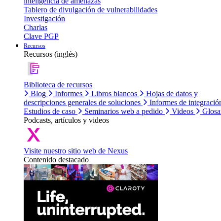
inteligencia de amenazas
Tablero de divulgación de vulnerabilidades
Investigación
Charlas
Clave PGP
Recursos
Recursos (inglés)
Biblioteca de recursos
Blog
Informes
Libros blancos
Hojas de datos y
descripciones generales de soluciones
Informes de integració
Estudios de caso
Seminarios web a pedido
Videos
Glosa
Podcasts, artículos y videos
Visite nuestro sitio web de Nexus
Contenido destacado