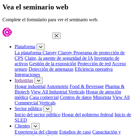
Vea el seminario web
Complete el formulario para ver el seminario web.
Cerrar menú
Plataforma
La plataforma Claroty
Claroty Programa de protección de
CPS
Claire, la agente de seguridad de IA
Inventario de
activos
Gestión de la exposición
Protección de red
Acceso
seguro
Detección de amenazas
Eficiencia operativa
Integraciones
Industrias
Hogar industrial
Automotriz
Food & Beverage
Pharma &
Biotech
View All Industrial Verticals
Hogar de atención
médica
Casa comercial
Centros de datos
Minorista
View All
Commercial Verticals
Sector público
Inicio del sector público
Hogar del gobierno federal
Inicio de
SLED
Clientes
Experiencia del cliente
Estudios de caso
Capacitación y