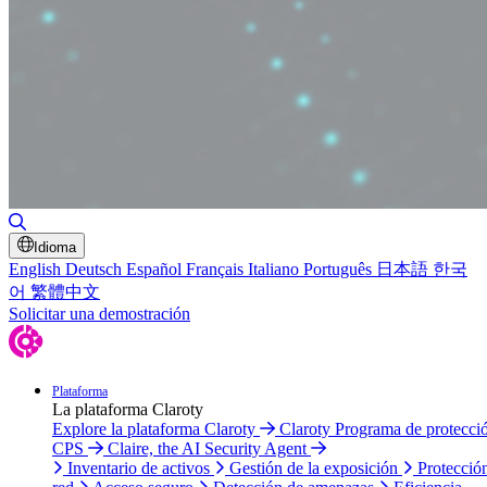
Alternar búsqueda
Idioma
English
Deutsch
Español
Français
Italiano
Português
日本語
한국
어
繁體中文
Solicitar una demostración
Plataforma
La plataforma Claroty
Explore la plataforma Claroty
Claroty Programa de protecci
CPS
Claire, the AI Security Agent
Inventario de activos
Gestión de la exposición
Protecció