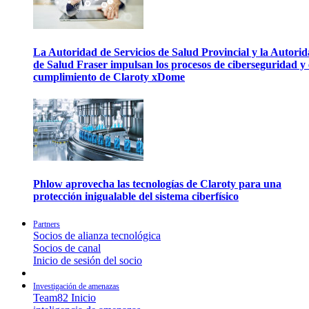
La Autoridad de Servicios de Salud Provincial y la Autori
de Salud Fraser impulsan los procesos de ciberseguridad y 
cumplimiento de Claroty xDome
Phlow aprovecha las tecnologías de Claroty para una
protección inigualable del sistema ciberfísico
Partners
Socios de alianza tecnológica
Socios de canal
Inicio de sesión del socio
Investigación de amenazas
Team82 Inicio