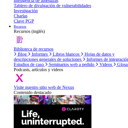
inteligencia de amenazas
Tablero de divulgación de vulnerabilidades
Investigación
Charlas
Clave PGP
Recursos
Recursos (inglés)
Biblioteca de recursos
Blog
Informes
Libros blancos
Hojas de datos y
descripciones generales de soluciones
Informes de integració
Estudios de caso
Seminarios web a pedido
Videos
Glosa
Podcasts, artículos y videos
Visite nuestro sitio web de Nexus
Contenido destacado