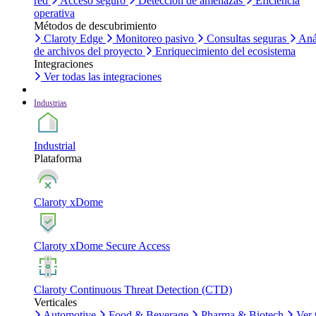
red
Acceso seguro
Detección de amenazas
Eficiencia
operativa
Métodos de descubrimiento
Claroty Edge
Monitoreo pasivo
Consultas seguras
Aná
de archivos del proyecto
Enriquecimiento del ecosistema
Integraciones
Ver todas las integraciones
Industrias
Industrial
Plataforma
Claroty xDome
Claroty xDome Secure Access
Claroty Continuous Threat Detection (CTD)
Verticales
Automotive
Food & Beverage
Pharma & Biotech
Ver 