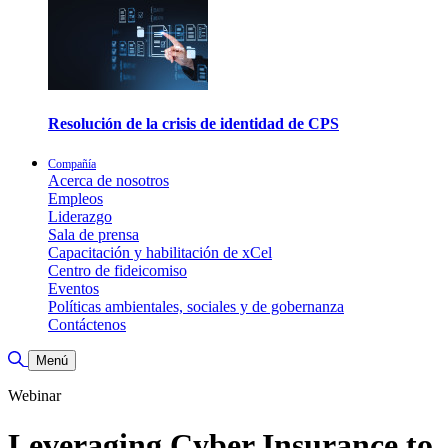
Resolución de la crisis de identidad de CPS
Compañía
Acerca de nosotros
Empleos
Liderazgo
Sala de prensa
Capacitación y habilitación de xCel
Centro de fideicomiso
Eventos
Políticas ambientales, sociales y de gobernanza
Contáctenos
Alternar búsqueda
Menú
Webinar
Leveraging Cyber Insurance to