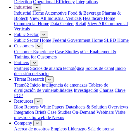
Detection
Operational Efficiency
Integrations
Industries
Industrial Home
Automotive
Food & Beverage
Pharma &
Biotech
View All Industrial Verticals
Healthcare Home
Commercial Home
Data Centers
Retail
View All Commercial
Verticals
Public Sector
Public Sector Home
Federal Government Home
SLED Home
Customers
Customer Experience
Case Studies
xCel Enablement &
Training for Customers
Partners
Partners
Socios de alianza tecnológica
Socios de canal
Inicio
de sesión del socio
Threat Research
Team82 Inicio
inteligencia de amenazas
Tablero de
divulgación de vulnerabilidades
Investigación
Charlas
Clave
PGP
Resources
Blog
Reports
White Papers
Datasheets & Solution Overviews
Integration Briefs
Case Studies
On-Demand Webinars
Visite
nuestro sitio web de Nexus
Company
Acerca de nosotros
Empleos
Liderazgo
Sala de prensa