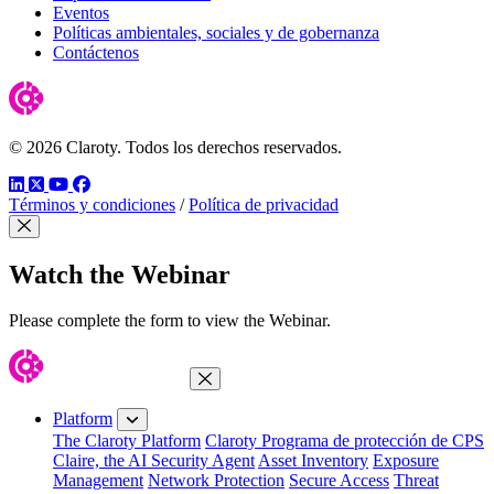
Eventos
Políticas ambientales, sociales y de gobernanza
Contáctenos
© 2026 Claroty. Todos los derechos reservados.
LinkedIn
Twitter
YouTube
Facebook
Términos y condiciones
/
Política de privacidad
Close Modal
Watch the Webinar
Please complete the form to view the Webinar.
Close Menu
Platform
The Claroty Platform
Claroty Programa de protección de CPS
Claire, the AI Security Agent
Asset Inventory
Exposure
Management
Network Protection
Secure Access
Threat